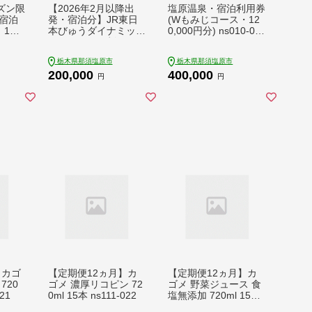
ズン限
【2026年2月以降出
塩原温泉・宿泊利用券
宿泊
発・宿泊分】JR東日
(Wもみじコース・12
 1枚
本びゅうダイナミック
0,000円分) ns010-00
レールパック割引クー
5
ポン（60,000円分/栃
栃木県那須塩原市
栃木県那須塩原市
木県那須塩原市）※2
200,000
400,000
027年1月31日出発・
円
円
宿泊分まで
】カゴ
【定期便12ヵ月】カ
【定期便12ヵ月】カ
720
ゴメ 濃厚リコピン 72
ゴメ 野菜ジュース 食
21
0ml 15本 ns111-022
塩無添加 720ml 15本
ns111-028