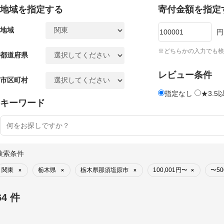
地域を指定する
寄付金額を指定
地域
円
※どちらかの入力でも検
都道府県
レビュー条件
市区町村
指定なし
★3.5
キーワード
検索条件
関東
栃木県
栃木県那須塩原市
100,001円〜
〜50
×
×
×
×
64 件