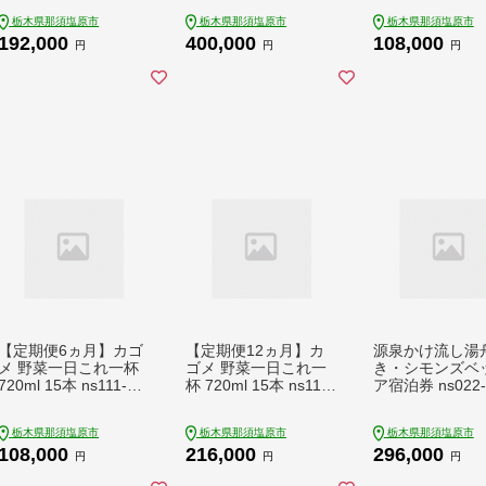
トジュース食塩無添
栃木県那須塩原市
栃木県那須塩原市
栃木県那須塩原市
加 720ml PET×15本
192,000
400,000
108,000
1ケース 毎月届く 12
円
円
円
ヵ月 12回コース【 栃
木県 那須塩原市 】 ns
001-007
【定期便6ヵ月】カゴ
【定期便12ヵ月】カ
源泉かけ流し湯
メ 野菜一日これ一杯
ゴメ 野菜一日これ一
き・シモンズベ
720ml 15本 ns111-03
杯 720ml 15本 ns111-
ア宿泊券 ns022-
0
031
栃木県那須塩原市
栃木県那須塩原市
栃木県那須塩原市
108,000
216,000
296,000
円
円
円