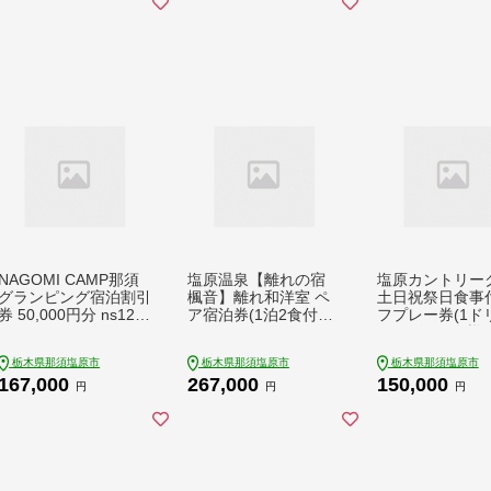
NAGOMI CAMP那須
塩原温泉【離れの宿
塩原カントリー
グランピング宿泊割引
楓音】離れ和洋室 ペ
土日祝祭日食事
券 50,000円分 ns128-
ア宿泊券(1泊2食付
フプレー券(1ド
001-50000
き） ns011-002
サービス:4名様) ns0
8-004
栃木県那須塩原市
栃木県那須塩原市
栃木県那須塩原市
167,000
267,000
150,000
円
円
円