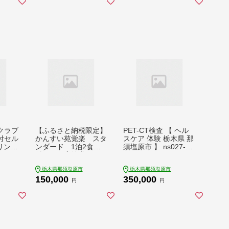
クラブ
【ふるさと納税限定】
PET-CT検査 【 ヘル
付セル
かんすい苑覚楽 スタ
スケア 体験 栃木県 那
リンク
ンダード 1泊2食
須塩原市 】 ns027-00
2
付 ペア宿泊券 ns02
3
3-001
栃木県那須塩原市
栃木県那須塩原市
150,000
350,000
円
円