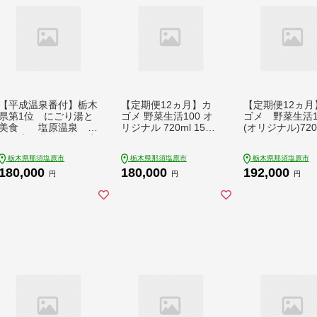
【平成温泉番付】栃木
【定期便12ヵ月】カ
【定期便12ヵ月
県第1位 にごり湯と
ゴメ 野菜生活100 オ
ゴメ 野菜生活1
美食 塩原温泉 や
リジナル 720ml 15本
(オリジナル)720m
まの宿下藤屋 特別室
ns111-025
ET×15本 1ケー
宿泊プラン ふるさと
月届く 12ヵ月 
栃木県那須塩原市
栃木県那須塩原市
栃木県那須塩原市
納税ペア宿泊利用券(1
ース【 栃木県 
180,000
180,000
192,000
泊2食付き) 54,000
原市 】 ns001-0
円
円
円
円券【 旅行 体験・チ
ケット 栃木県 那須塩
原市 】 ns018-003