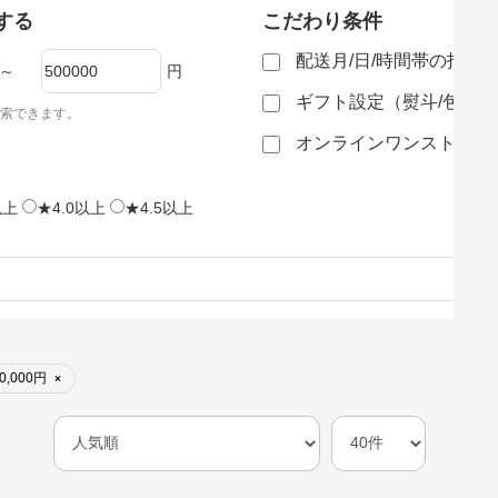
する
こだわり条件
配送月/日/時間帯の指定
～
円
ギフト設定（熨斗/包装
索できます。
オンラインワンストップ
以上
★4.0以上
★4.5以上
0,000円
×