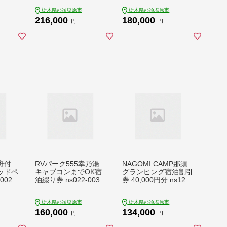
栃木県那須塩原市
栃木県那須塩原市
216,000
180,000
円
円
舟付
RVパーク555幸乃湯
NAGOMI CAMP那須
ッドペ
キャブコンまでOK宿
グランピング宿泊割引
002
泊綴り券 ns022-003
券 40,000円分 ns128-
001-40000
栃木県那須塩原市
栃木県那須塩原市
160,000
134,000
円
円