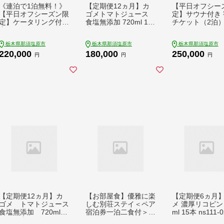
《連泊で1泊無料！》
【定期便12ヵ月】カ
【平日オフシー
【平日オフシーズン限
ゴメトマトジュース
定】サウナ付き 
定】ケータリング付き
食塩無添加 720ml 15
チケット（2泊）
宿泊チケット（2泊）
本 ns111-019
ns144-015-1
1枚 ns144-009-1
栃木県那須塩原市
栃木県那須塩原市
栃木県那須塩原市
220,000
180,000
250,000
円
円
円
【定期便12ヵ月】カ
【お部屋食】優雅に楽
【定期便6ヵ月
ゴメ トマトジュース
しむ別荘ステイ＜ペア
メ 濃厚リコピン 
食塩無添加 720ml P
宿泊券一泊二食付＞ n
ml 15本 ns111-0
ET×15本カゴメ トマ
s088-001