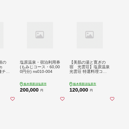
須の
塩原温泉・宿泊利用券
【美肌の湯と寛ぎの
ヵ
(もみじコース・60,00
宿 光雲荘】塩原温泉
種チー
0円分) ns010-004
光雲荘 特選料理コー
ト（カ
ス ペア宿泊券（一泊
ィラー
二食付き）【 旅行 体
栃木県那須塩原市
栃木県那須塩原市
おまか
験・チケット 栃木県
200,000
120,000
003-
那須塩原市 】 ns015-
円
円
002