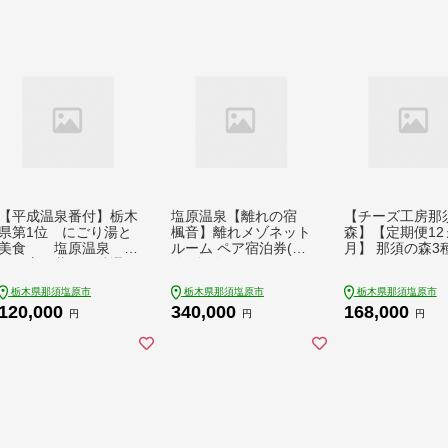
【平成温泉番付】栃木
塩原温泉【離れの宿
【チーズ工房那
県第1位 にごり湯と
楓音】離れメゾネット
森】【定期便12
美食 塩原温泉 や
ルーム ペア宿泊券(1
月】 那須の森3
まの宿下藤屋 特選と
泊2食付き） ns011-0
ズおまかせセッ
ちぎ和牛しゃぶしゃぶ
01
チョカバロ＋フ
栃木県那須塩原市
栃木県那須塩原市
栃木県那須塩原市
プラン ふるさと納税
タスティック＋
120,000
340,000
168,000
ペア宿泊利用券(1泊2
せチーズ1種） ns
円
円
円
食付き) 36,000円券
002
 旅行 体験・チケッ
ト 栃木県 那須塩原市
】 ns018-001