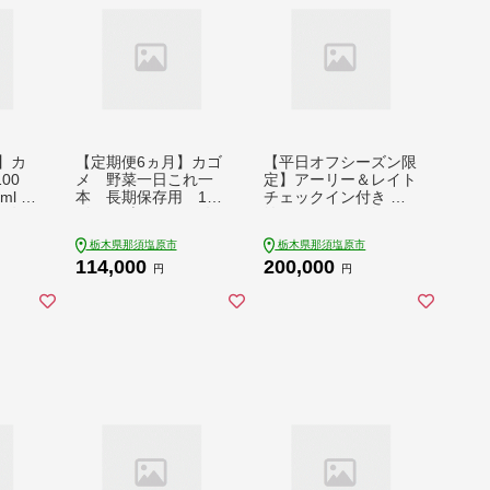
】カ
【定期便6ヵ月】カゴ
【平日オフシーズン限
00
メ 野菜一日これ一
定】アーリー＆レイト
l P
本 長期保存用 190
チェックイン付き 宿
ス 毎
g缶×30本 1ケース 毎
泊チケット（1泊） 1
12回コ
月届く 6ヵ月 6回コー
枚 ns144-010-1
栃木県那須塩原市
栃木県那須塩原市
那須塩
ス【 栃木県 那須塩原
114,000
200,000
04
市 】 ns001-012
円
円