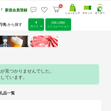
0
/
新規会員登録
ショッピング
チケット
オーダー
🔰
控除上限額
行先
から探す
ガイド
シミュレーション
品が見つかりませんでした。
示しています。
返礼品一覧