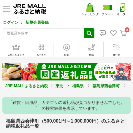
ショッピング
チケット
オーダー
/
ログイン
新規会員登録
0
人気ランキング
カテゴリ
特集
地域
旅行先
JRE MALLふるさと納税
東北
福島県
福島県西会津町
5
「雑貨・日用品」カテゴリの返礼品が見つかりませんでした。
「」の検索結果を表示しています。
福島県西会津町（500,001円～1,000,000円）のふるさと
納税返礼品一覧