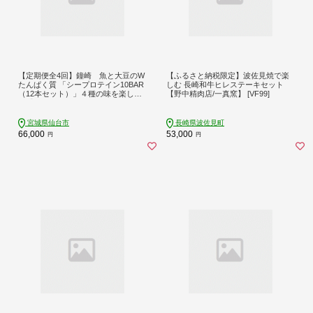
【定期便全4回】鐘崎 魚と大豆のW
【ふるさと納税限定】波佐見焼で楽
たんぱく質 「シープロテイン10BAR
しむ 長崎和牛ヒレステーキセット
（12本セット）」４種の味を楽しめ
【野中精肉店/一真窯】 [VF99]
る【 低カロリー タンパク質 たんぱ
く質 栄養補助食品 ダイエット お菓
子 おやつ ひな祭り こどもの日 母の
宮城県仙台市
長崎県波佐見町
日 父の日 お中元 敬老の日 お歳暮 七
66,000
53,000
円
円
五三 】