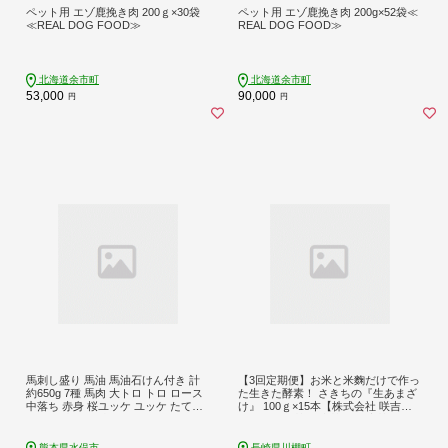
ペット用 エゾ鹿挽き肉 200ｇ×30袋
ペット用 エゾ鹿挽き肉 200g×52袋≪
≪REAL DOG FOOD≫
REAL DOG FOOD≫
北海道余市町
北海道余市町
53,000
90,000
円
円
馬刺し盛り 馬油 馬油石けん付き 計
【3回定期便】お米と米麴だけで作っ
約650g 7種 馬肉 大トロ トロ ロース
た生きた酵素！ さきちの『生あまざ
中落ち 赤身 桜ユッケ ユッケ たてが
け』 100ｇ×15本【株式会社 咲吉】
み 食べ比べ 冷凍
[OBF003] / 甘酒 生甘酒 酵素甘酒 健
康甘酒 なまあまざけ 酵素 米 米糀 糀
川棚甘酒 長崎産あまざけ
熊本県水俣市
長崎県川棚町