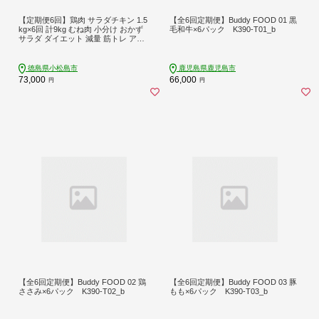
【定期便6回】鶏肉 サラダチキン 1.5
【全6回定期便】Buddy FOOD 01 黒
kg×6回 計9kg むね肉 小分け おかず
毛和牛×6パック K390-T01_b
サラダ ダイエット 減量 筋トレ アス
リート トレーニング ジム フィット
ネス タンパク質 プロテイン 糖質制
限 美容 健康 鳥 鶏 とり 肉 鳥肉 とり
徳島県小松島市
鹿児島県鹿児島市
にく プレーン おすすめ グルメ 冷凍
73,000
66,000
円
円
徳島県
【全6回定期便】Buddy FOOD 02 鶏
【全6回定期便】Buddy FOOD 03 豚
ささみ×6パック K390-T02_b
もも×6パック K390-T03_b