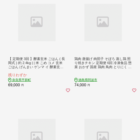
【 定期便 3回 】酵素玄米 ごはん ( 長
鶏肉 唐揚げ 肉団子 そぼろ 蒸し鶏 照
岡式 ) 約 2.4kg | | 米 こめ コメ 玄米
り焼きチキン 定期便 6回 冷凍食品 惣
ごはん げんまい ゲンマ イ 酵素玄米
菜 おかず 国産 鶏肉 鳥肉 とりにく 鶏
発酵 美容 健康 酵素 主食 パウチ 冷凍
とり チキン タンパク質 プロテイン
残りわずか
ヘルシー 米 エミニニ オーガニック
ダイエット 健康 美容 トレーニング
ファーム 無農薬 無肥料 小豆 塩 消化
ジム スポーツ お取り寄せ グルメ 送
奈良県平群町
徳島県阿波市
がいい アンチエイジング 便秘解消
料無料 徳島県 阿波市 有限会社阿波
69,000
74,000
円
円
モチモチ感 オーガニックカフェ イマ
食品
ジン 奈良県 平群町 3日間寝かせた