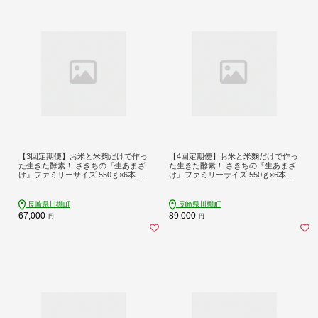
【3回定期便】お米と米麴だけで作っ
【4回定期便】お米と米麴だけで作っ
た生きた酵素！ さきちの『生あまざ
た生きた酵素！ さきちの『生あまざ
け』ファミリーサイズ 550ｇ×6本
け』ファミリーサイズ 550ｇ×6本
【株式会社 咲吉】[OBF017] / 甘酒 生
【株式会社 咲吉】[OBF018] / 甘酒 生
甘酒 酵素甘酒 健康甘酒 なまあまざ
甘酒 酵素甘酒 健康甘酒 なまあまざ
け 酵素 米 米糀 糀 川棚甘酒 長崎産あ
け 酵素 米 米糀 糀 川棚甘酒 長崎産あ
長崎県川棚町
長崎県川棚町
まざけ
まざけ
67,000
89,000
円
円