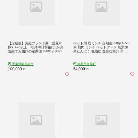
【定期便】房総ブランド豚（里見和
ペット用 鹿ミンチ 定期便250g×4P×6
豚）4kg以上 毎月20日前後に3か月
回 鹿肉 ミンチ ペットフード 無添加
連続でお届けの定期便 mi0017-0023
高たんぱく 低脂肪 豊富な鉄分 手作
りフード 【選べる粗挽き／細挽き】
千葉県南房総市
徳島県海陽町
100,000
54,000
円
円