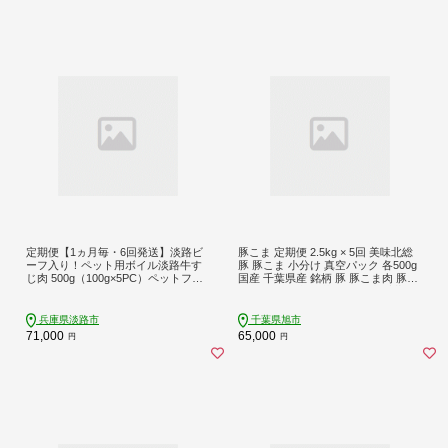
定期便【1ヵ月毎・6回発送】淡路ビ
豚こま 定期便 2.5kg × 5回 美味北総
ーフ入り！ペット用ボイル淡路牛す
豚 豚こま 小分け 真空パック 各500g
じ肉 500g（100g×5PC）ペットフー
国産 千葉県産 銘柄 豚 豚こま肉 豚コ
ド
マ肉 こま肉 切り落とし 冷凍 千葉県
旭市 旭食肉協同組合 ask038
兵庫県淡路市
千葉県旭市
71,000
65,000
円
円