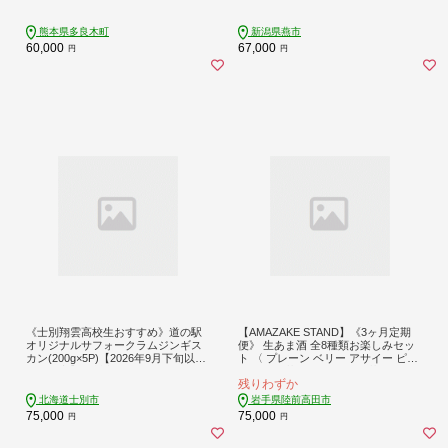
料 ヘルシー 高栄養 馬刺し 冷凍 お肉
専門店 熊本県 国内加工 041-0506
熊本県多良木町
新潟県燕市
60,000
67,000
円
円
《士別翔雲高校生おすすめ》道の駅
【AMAZAKE STAND】《3ヶ月定期
オリジナルサフォークラムジンギス
便》 生あま酒 全8種類お楽しみセッ
カン(200g×5P)【2026年9月下旬以降
ト 〈 プレーン ベリー アサイー ピス
発送予定】鉄製本格ジンギスカン鍋
タチオ 抹茶 チャイ ほうじ茶 ココア
残りわずか
セット 羊 羊肉 味付き 冷凍 焼肉 ジン
〉 170ml × 各1本セット 米麹100%使
ギスカン BBQ バーベキュー 学生コ
用【 甘酒 米麹 砂糖不使用 無塩 ノン
北海道士別市
岩手県陸前高田市
ラボ 鍋 調理器具 【まちづくり士
アルコール 無添加 パウチタイプ 人
75,000
75,000
円
円
別】【C7079】
気 】RT2375