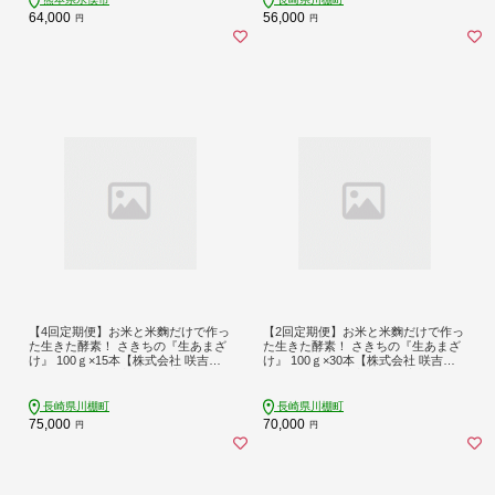
64,000
56,000
円
円
【4回定期便】お米と米麴だけで作っ
【2回定期便】お米と米麴だけで作っ
た生きた酵素！ さきちの『生あまざ
た生きた酵素！ さきちの『生あまざ
け』 100ｇ×15本【株式会社 咲吉】
け』 100ｇ×30本【株式会社 咲吉】
[OBF004] / 甘酒 生甘酒 酵素甘酒 健
[OBF009] / 甘酒 生甘酒 酵素甘酒 健
康甘酒 なまあまざけ 酵素 米 米糀 糀
康甘酒 なまあまざけ 酵素 米 米糀 糀
川棚甘酒 長崎産あまざけ
川棚甘酒 長崎産あまざけ
長崎県川棚町
長崎県川棚町
75,000
70,000
円
円