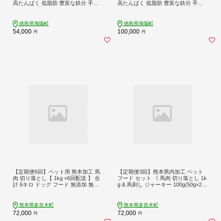
高たんぱく 低脂肪 豊富な鉄分 手作
高たんぱく 低脂肪 豊富な鉄分 手作
りフード 【選べる粗挽き／細挽き】
りフード 【選べる粗挽き／細挽き】
徳島県海陽町
徳島県海陽町
54,000
100,000
円
円
【定期便6回】ペット用 熊本加工 馬
【定期便3回】熊本県内加工 ペット
肉 切り落とし【 1kg ×6回配送 】 合
フード セット 《 馬肉 切り落とし 1k
計 6キロ ドッグ フード 無添加 無香
g & 馬刺し ジャーキー 100g(50g×2)
料 ヘルシー 高栄養 馬刺し 冷凍 お肉
》 ドッグ フード ペット おやつ 食事
専門店 熊本県 国内加工 041-0503
無添加 無香料 ヘルシー 高栄養 馬肉
ペット お肉専門店 熊本県 馬肉 冷凍
熊本県多良木町
熊本県多良木町
詰め合わせ 041-0514
72,000
72,000
円
円