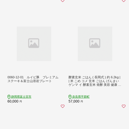
0060-12-01 ルイビ豚 プレミアム
酵素玄米 ごはん ( 長岡式 ) 約 6.2kg |
ステーキ＆富士山溶岩プレート
| 米 こめ コメ 玄米 ごはん げんまい
ゲンマ イ 酵素玄米 発酵 美容 健康 酵
素 主食 パウチ 冷凍 ヘルシー 米 エミ
ニニ オーガニック ファーム 無農薬
無肥料 小豆 塩 消化がいい アンチエ
静岡県富士宮市
奈良県平群町
イジング 便秘解消 モチモチ感 オー
60,000
57,000
円
円
ガニックカフェ イマジン 奈良県 平
群町 3日間寝かせた