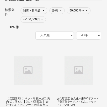
検索条
雑貨・日用品
冷凍
50,001円〜
×
×
×
件
〜100,000円
×
124 件
【 定期便3回 】ペット用 熊本加工 馬
文化庁認定 食文化未来100年フード
肉 切り落とし【 2kg ×3回配送 】 合
「燕背脂ラーメン・どんぶりセッ
計 6キロ ドッグ フード 無添加 無香
ト」 FC067006