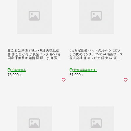
豚こま 定期便 2.5kg × 6回 美味北総
6ヵ月定期便 ペットのおやつ【エゾ
豚 豚こま 小分け 真空パック 各500g
シカ肉のミンチ】250g×4 南富フーズ
国産 千葉県産 銘柄 豚 豚こま肉 豚コ
株式会社 鹿肉 ジビエ 餌 犬 猫 鹿 ペ
マ肉 こま肉 切り落とし 冷凍 千葉県
ット 健康 無添加 肉 北海道 南富良野
旭市 旭食肉協同組合 ask039
町 エゾシカ
千葉県旭市
北海道南富良野町
78,000
61,000
円
円