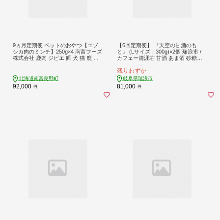
9ヵ月定期便 ペットのおやつ【エゾ
【6回定期便】 『天空の甘酒のも
シカ肉のミンチ】250g×4 南富フーズ
と』 (Lサイズ：300g)×2個 瑞浪市 /
株式会社 鹿肉 ジビエ 餌 犬 猫 鹿 ペ
カフェー清涯荘 甘酒 あま酒 砂糖不
ット 健康 無添加 肉 北海道 南富良野
使用 ノンアルコール 定期便 [AZBI01
残りわずか
町 エゾシカ
3]
北海道南富良野町
岐阜県瑞浪市
92,000
81,000
円
円