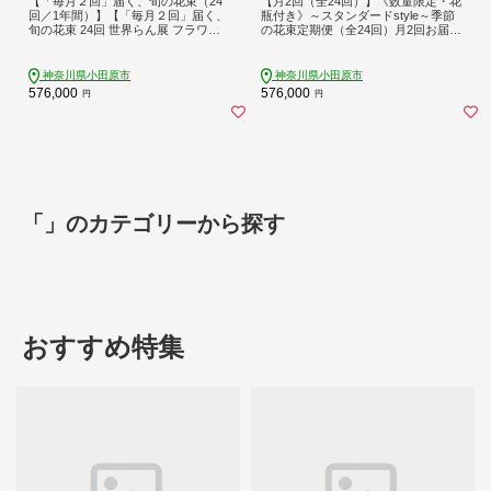
【「毎月２回」届く、旬の花束（24
【月2回（全24回）】《数量限定・花
回／1年間）】【「毎月２回」届く、
瓶付き》～スタンダードstyle～季節
旬の花束 24回 世界らん展 フラワー
の花束定期便（全24回）月2回お届け
ドリームジャパンカップ 国内主要コ
×12カ月【 花 お花 神奈川県 小田原市
ンテスト受賞 贈り物 お花の定期便
】
１年間届く花束 フラワーライフ 神奈
神奈川県小田原市
神奈川県小田原市
川県 小田原市 】
576,000
576,000
円
円
「」のカテゴリーから探す
おすすめ特集