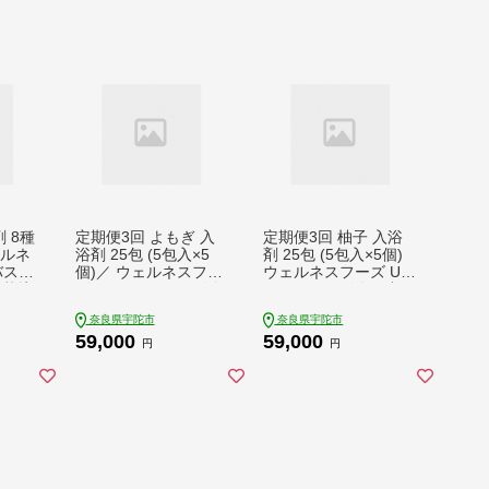
 8種
定期便3回 よもぎ 入
定期便3回 柚子 入浴
ェルネ
浴剤 25包 (5包入×5
剤 25包 (5包入×5個)
バスグ
個)／ ウェルネスフー
ウェルネスフーズ UD
機栽培
ズ UDA バスグッズ 無
A バスグッズ 無添加
回復
添加 有機栽培 リラッ
有機栽培 リラックス
奈良県宇陀市
奈良県宇陀市
ぎ ゆ
クス ストレス解消 ボ
ストレス解消 ボディ
59,000
59,000
ダチ
ディケア 肌荒れ改善
ケア 肌荒れ改善 疲労
円
円
ント
疲労回復 薬草 ハーブ
回復 薬草 ハーブ 奈良
ょう
奈良県 宇陀市
県 宇陀市
市