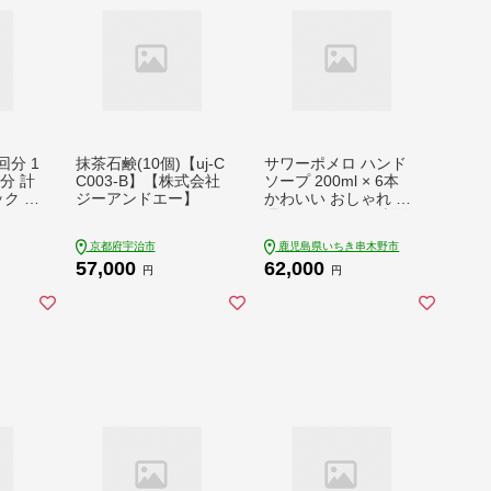
回分 1
抹茶石鹸(10個)【uj-C
サワーポメロ ハンド
分 計
C003-B】【株式会社
ソープ 200ml × 6本
ック 石
ジーアンドエー】
かわいい おしゃれ 保
001]
湿 ボタニカル 低刺激
っとり
精油 柑橘 癒し 液体 S
京都府宇治市
鹿児島県いちき串木野市
 合成
DGs ギフトにもおす
57,000
62,000
料 不
すめ【00-090-24】
円
円