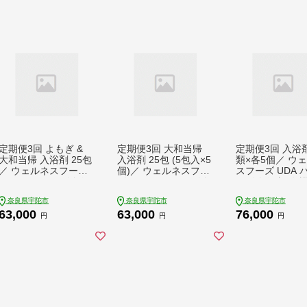
定期便3回 よもぎ &
定期便3回 大和当帰
定期便3回 入浴剤
大和当帰 入浴剤 25包
入浴剤 25包 (5包入×5
類×各5個／ ウ
／ ウェルネスフーズ
個)／ ウェルネスフー
スフーズ UDA 
UDA バスグッズ 無添
ズ UDA バスグッズ 無
ッズ 無添加 有
加 有機栽培 リラック
添加 有機栽培 リラッ
肌荒れ改善 疲労
奈良県宇陀市
奈良県宇陀市
奈良県宇陀市
ス ストレス解消 ボデ
クス ストレス解消 ボ
大和当帰葉 よも
63,000
63,000
76,000
ィケア 肌荒れ改善 疲
ディケア 肌荒れ改善
ず セイタカアワ
円
円
円
労回復 薬草 ハーブ 奈
疲労回復 薬草 ハーブ
ソウ アップルミ
良県 宇陀市
奈良県 宇陀市
レモングラス し
が 奈良県 宇陀