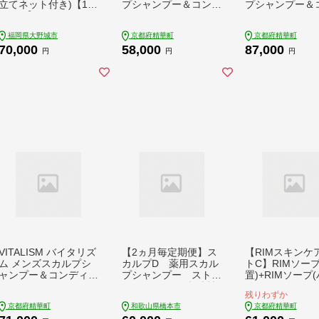
立てネット付き)【16
プシャンプー＆コンデ
プシャンプー＆
05590】
ィショナー 2セット
ィショナー 3セ
【1596522】
【1596524】
福岡県大野城市
京都府精華町
京都府精華町
70,000
58,000
87,000
円
円
円
VITALISM バイタリズ
【2ヵ月毎定期便】ス
【RIMスキンケ
ム メンズスカルプシ
カルプD 薬用スカル
トC】RIMソープ
ャンプー＆コンディシ
プシャンプー ストロ
置)+RIMソープ
ョナー(350ml) 3セッ
ングオイリー [超脂性
ディ)+RIMエモ
残りわずか
ト【1595127】
肌用]全6回【159203
【1564857】
京都府精華町
和歌山県橋本市
京都府精華町
4】