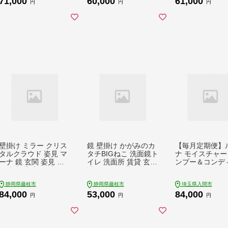
71,000
60,000
61,000
円
円
円
壁掛け ミラー クリス
鏡 壁掛け かがみのカ
【毎月定期便】
タルクラウド 姿見 マ
タチBIGねこ 洗面鏡ト
ナ モイスチャー
ーナ 鏡 玄関 姿見 玄
イレ 洗面所 賃貸 玄関
ンプー＆コンデ
関鏡 賃貸 玄関 貼れる
貼れる 一人暮らし ノ
ナー(各300g)全
一人暮らし ノンフレ
ンフレーム 北欧 メイ
【4052230】
静岡県藤枝市
静岡県藤枝市
埼玉県入間市
ーム 北欧 メイク 化粧
ク 化粧 DIY シンプル
84,000
53,000
84,000
DIY シンプル 韓国 イ
韓国 インテリア 変形
円
円
円
ンテリア 変形 デザイ
デザインミラー
ンミラー