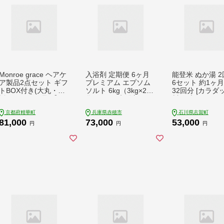
Monroe grace ヘアケ
入浴剤 定期便 6ヶ月
能登米 ぬか湯 2
ア製品2点セット ギフ
プレミアム エプソム
6セット 約1ヶ月
トBOX付き(大丸・松
ソルト 6kg（3kg×2
32回分 [カラダ
坂屋おすすめ品)【13
袋）× 6回 入浴剤 お風
川県 志賀町 CN4
66339】
呂 入浴
入浴剤 保湿 し
京都府精華町
兵庫県赤穂市
石川県志賀町
風呂 バス 無添加
81,000
73,000
53,000
香料 防腐剤 着色
円
円
円
使用