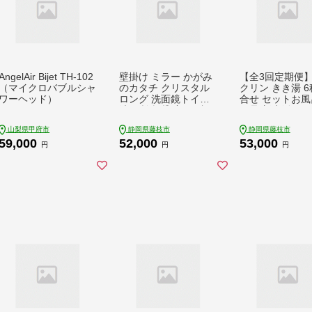
AngelAir Bijet TH-102
壁掛け ミラー かがみ
【全3回定期便
（マイクロバブルシャ
のカタチ クリスタル
クリン きき湯 6
ワーヘッド）
ロング 洗面鏡トイレ
合せ セットお風
洗面所 賃貸 玄関 貼れ
用品 新生活 バ
る 一人暮らし ノンフ
温活敬老の日 ギ
山梨県甲府市
静岡県藤枝市
静岡県藤枝市
レーム 北欧 メイク 化
贈り物 静岡県 
59,000
52,000
53,000
粧 DIY シンプル 韓国
医薬部外品 PT01
円
円
円
インテリア 変形 デザ
10000
インミラー