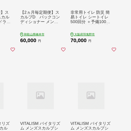
便】ス
【2ヵ月毎定期便】ス
非常用トイレ 防災 簡
スカル
カルプD パックコン
易トイレ シートイレ
ドライ
ディショナー メンズ
500回分 ＋予備100回
ンプー
薬用 ヘアケア 全6回
分 石崎資材株式会社
9203
【1764033】
《90日以内に出荷予
和歌山県橋本市
大阪府羽曳野市
定(土日祝除く)》 大阪
60,000
70,000
府 羽曳野市 非常用 ト
円
円
イレ 防災グッズ 災害
用 災害 防災 地震 断
水 使用期限なし---ha
bikino_izs_27_1---
イタリズ
VITALISM バイタリズ
VITALISM バイタリズ
カル
ム メンズスカルプシ
ム メンズスカルプシ