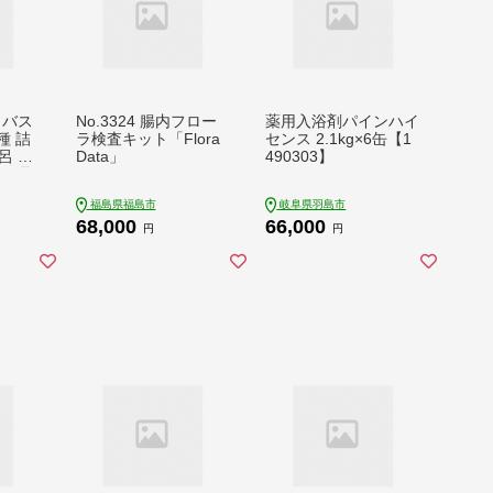
】バス
No.3324 腸内フロー
薬用入浴剤パインハイ
種 詰
ラ検査キット「Flora
センス 2.1kg×6缶【1
呂 日
Data」
490303】
ス用品
フト
福島県福島市
岐阜県羽島市
藤枝市
68,000
66,000
23-3
円
円