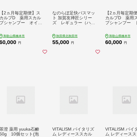
【2ヵ月毎定期便】ス
なのらぼ足快バスマッ
【2ヵ月毎定期
カルプD 薬用スカル
ト 加賀友禅匠シリー
カルプD 薬用
プシャンプー オイリ
ズ レギュラー（ハナ
プシャンプー 
ー [脂性肌用]メンズ
ミズキ みず色） 珪
[乾燥肌用]シャ
ヘアケア 全6回【15
藻土
メンズ全6回【15
和歌山県橋本市
秋田県北秋田市
和歌山県橋本市
92032】
1】
60,000
55,000
60,000
円
円
円
茶澄 薬用 yuuka石鹸
VITALISM バイタリズ
VITALISM バ
60g 10個セット(泡
ム レディーススカル
ム レディースス