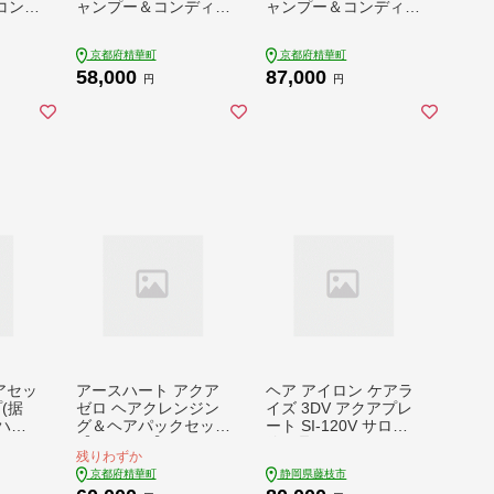
コンデ
ャンプー＆コンディシ
ャンプー＆コンディシ
ット
ョナー(500ml) 2セッ
ョナー(500ml) 3セッ
ト【1596358】
ト【1596360】
京都府精華町
京都府精華町
58,000
87,000
円
円
アセッ
アースハート アクア
ヘア アイロン ケアラ
(据
ゼロ ヘアクレンジン
イズ 3DV アクアプレ
(ハン
グ＆ヘアパックセット
ート SI-120V サロン
ール
【1553439】
使用品 ストレート ア
残りわずか
レンジ 美容 軽量 プレ
京都府精華町
静岡県藤枝市
ゼント ギフト 家電 美