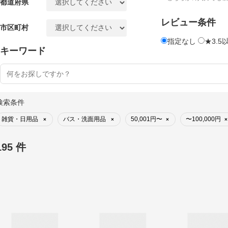
都道府県
レビュー条件
市区町村
指定なし
★3.5
キーワード
検索条件
雑貨・日用品
バス・洗面用品
50,001円〜
〜100,000円
×
×
×
×
195 件