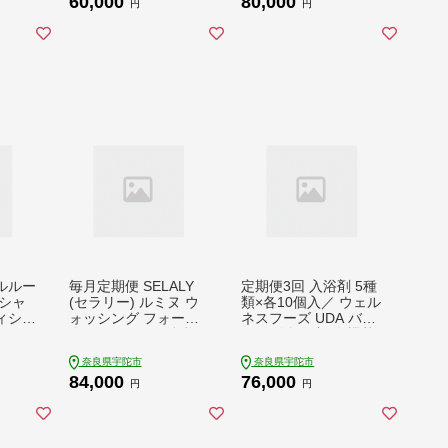
60,000
80,000
容家電 ヘアーアイロ
円
円
ン 静岡県 藤枝市
ルルー
毎月定期便 SELALY
定期便3回 入浴剤 5種
シャ
(セラリー) ルミヌ ウ
類×各10個入／ ウェル
ィショ
ォッシング フォーム
ネスフーズ UDA バス
3回
全6回 ふるさと納税
グッズ 無添加 有機栽
化粧品 スキンケア 大
培 肌荒れ改善 疲労回
奈良県宇陀市
奈良県宇陀市
和当帰 天然精油 保湿
復 薬草 ハーブ 大和当
84,000
76,000
コスメ 漢方 洗顔 ハー
帰葉 よもぎ ゆず セイ
円
円
ブ 母の日 美容男子 奈
タカアワダチソウ ア
良 送料無料
ップルミント 奈良県
宇陀市