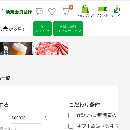
0
/
新規会員登録
ショッピング
チケット
オーダー
🔰
控除上限額
行先
から探す
ガイド
シミュレーション
品一覧
する
こだわり条件
配送月/日/時間帯の指定
～
円
ギフト設定（熨斗/包装
索できます。