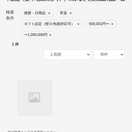
検索
雑貨・日用品
常温
×
×
条件
ギフト設定（熨斗/包装対応可）
500,001円〜
×
×
〜1,000,000円
×
1 件