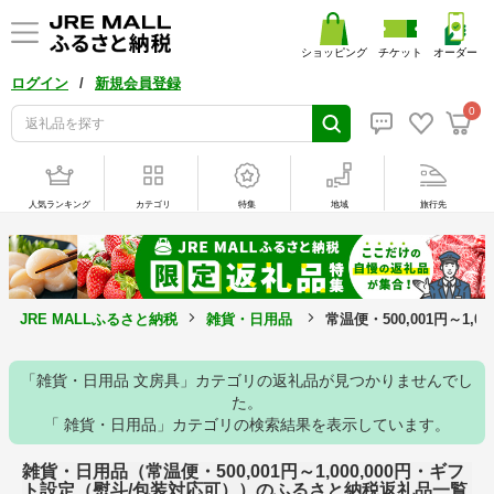
ショッピング
チケット
オーダー
/
ログイン
新規会員登録
0
人気ランキング
カテゴリ
特集
地域
旅行先
JRE MALLふるさと納税
雑貨・日用品
常温便・500,001円～1
「雑貨・日用品 文房具」カテゴリの返礼品が見つかりませんでし
た。
「 雑貨・日用品」カテゴリの検索結果を表示しています。
雑貨・日用品（常温便・500,001円～1,000,000円・ギフ
ト設定（熨斗/包装対応可））のふるさと納税返礼品一覧