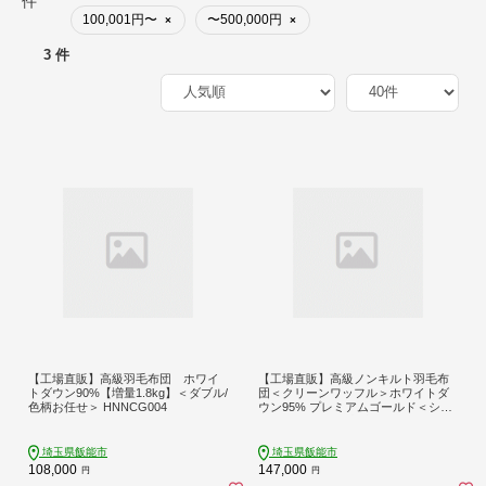
件
100,001円〜
〜500,000円
×
×
3 件
【工場直販】高級羽毛布団 ホワイ
【工場直販】高級ノンキルト羽毛布
トダウン90%【増量1.8kg】＜ダブル/
団＜クリーンワッフル＞ホワイトダ
色柄お任せ＞ HNNCG004
ウン95% プレミアムゴールド＜シン
グル/ミクロス側地/防ダニ/アレルゲ
ン対策＞ HNNCG005
埼玉県飯能市
埼玉県飯能市
108,000
147,000
円
円