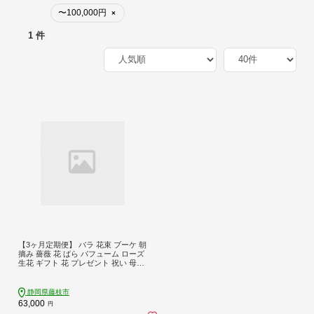
〜100,000円
×
1 件
【3ヶ月定期便】 バラ 花束 ブーケ 朝
摘み 薔薇 花 ばら パフューム ローズ
生花 ギフト 花 プレゼント 祝い 母の
日 卒業式 贈り物 贈答 記念日 香り 静
岡県 藤枝市
静岡県藤枝市
63,000
円