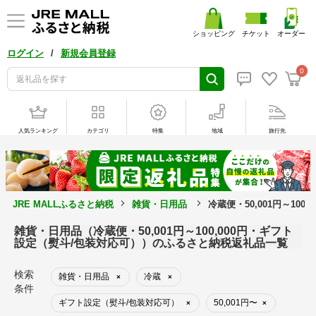
ショッピング
チケット
オーダー
/
ログイン
新規会員登録
0
人気ランキング
カテゴリ
特集
地域
旅行先
JRE MALLふるさと納税
雑貨・日用品
冷蔵便・50,001円～10
雑貨・日用品（冷蔵便・50,001円～100,000円・ギフト
設定（熨斗/包装対応可））のふるさと納税返礼品一覧
検索
雑貨・日用品
冷蔵
×
×
条件
ギフト設定（熨斗/包装対応可）
50,001円〜
×
×