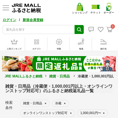
ショッピング
チケット
オーダー
/
ログイン
新規会員登録
0
人気ランキング
カテゴリ
特集
地域
旅行先
JRE MALLふるさと納税
雑貨・日用品
冷蔵便・1,000,001
雑貨・日用品（冷蔵便・1,000,001円以上・オンラインワ
ンストップ対応可）のふるさと納税返礼品一覧
検索
雑貨・日用品
冷蔵
×
×
条件
オンラインワンストップ対応可
1,000,001円〜
×
×