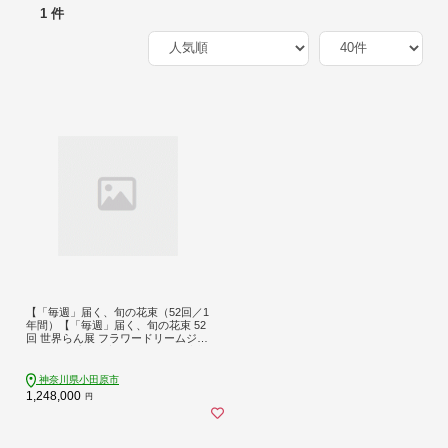
1 件
【「毎週」届く、旬の花束（52回／1
年間）【「毎週」届く、旬の花束 52
回 世界らん展 フラワードリームジャ
パンカップ 国内主要コンテスト受賞
贈り物 お花の定期便 １年間届く花束
フラワーライフ 神奈川県 小田原市
神奈川県小田原市
】
1,248,000
円