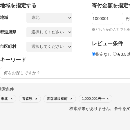
地域を指定する
寄付金額を指定
地域
円
※どちらかの入力でも検
都道府県
レビュー条件
市区町村
指定なし
★3.5
キーワード
検索条件
東北
青森県
青森県板柳町
1,000,001円〜
×
×
×
×
検索結果がありません。条件を