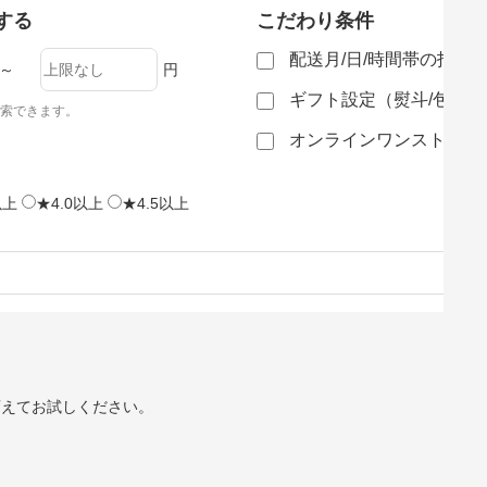
する
こだわり条件
配送月/日/時間帯の指定
～
円
ギフト設定（熨斗/包装
索できます。
オンラインワンストップ
以上
★4.0以上
★4.5以上
変えてお試しください。