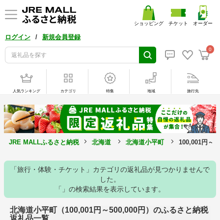
ショッピング
チケット
オーダー
/
ログイン
新規会員登録
0
人気ランキング
カテゴリ
特集
地域
旅行先
JRE MALLふるさと納税
北海道
北海道小平町
100,001円～
「旅行・体験・チケット」カテゴリの返礼品が見つかりませんで
した。
「」の検索結果を表示しています。
北海道小平町（100,001円～500,000円）のふるさと納税
返礼品一覧