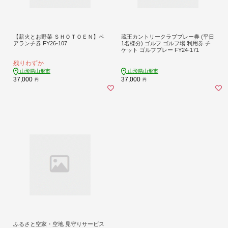
【薪火とお野菜 ＳＨＯＴＯＥＮ】ペ
蔵王カントリークラブプレー券 (平日
アランチ券 FY26-107
1名様分) ゴルフ ゴルフ場 利用券 チ
ケット ゴルフプレー FY24-171
残りわずか
山形県山形市
山形県山形市
37,000
37,000
円
円
ふるさと空家・空地 見守りサービス