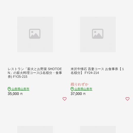
レストラン「薪火とお野菜 SHOTOE
米沢牛懐石 吾妻コース お食事券【１
N」の薪火料理コース(1名様分・食事
名様分】 FY24-214
券) FY25-215
残りわずか
山形県山形市
山形県山形市
35,000
37,000
円
円