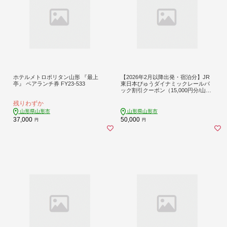
ホテルメトロポリタン山形 『最上
【2026年2月以降出発・宿泊分】JR
亭』 ペアランチ券 FY23-533
東日本びゅうダイナミックレールパ
ック割引クーポン（15,000円分/山形
県山形市）※2027年1月31日出発・
残りわずか
宿泊分まで
山形県山形市
山形県山形市
37,000
50,000
円
円