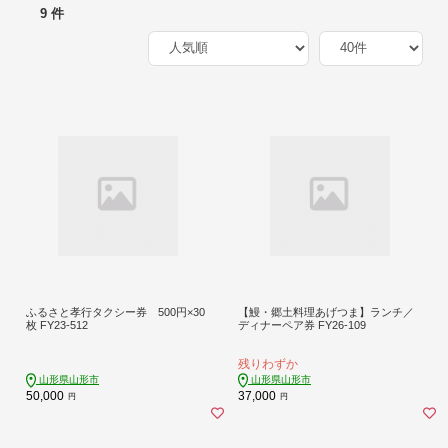
9 件
ふるさと孝行タクシー券 500円×30
【鰻・郷土料理あげつま】ランチ／
枚 FY23-512
ディナーペア券 FY26-109
残りわずか
山形県山形市
山形県山形市
50,000
37,000
円
円