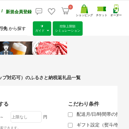
0
/
新規会員登録
ショッピング
チケット
オーダー
🔰
控除上限額
行先
から探す
ガイド
シミュレーション
ップ対応可）のふるさと納税返礼品一覧
する
こだわり条件
配送月/日/時間帯の指定
～
円
ギフト設定（熨斗/包装
索できます。