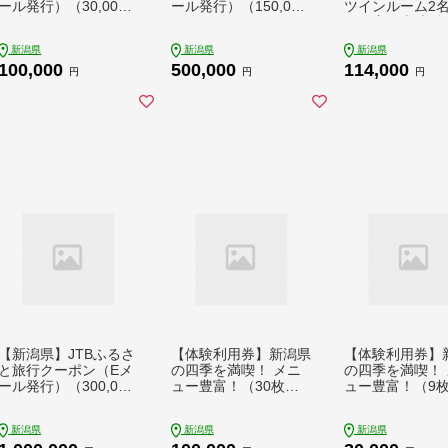
ール発行）（30,000
ール発行）（150,000
ツインルーム2名
円分）
円分）
ペア宿泊券(朝食
新潟県
新潟県
新潟県
100,000
500,000
114,000
円
円
円
【新潟県】JTBふるさ
【体験利用券】新潟県
【体験利用券】
と旅行クーポン（Eメ
の四季を満喫！ メニ
の四季を満喫！ 
ール発行）（300,000
ュー豊富！（30枚）3
ュー豊富！（9枚
円分）
0,000円分
00円分
新潟県
新潟県
新潟県