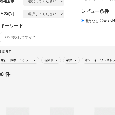
都道府県
レビュー条件
市区町村
指定なし
★3.5
キーワード
検索条件
旅行・体験・チケット
新潟県
常温
オンラインワンスト
×
×
×
30 件