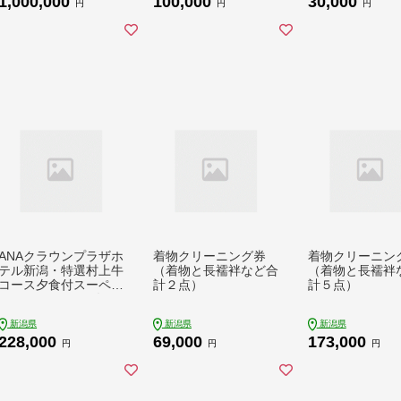
1,000,000
100,000
30,000
円
円
円
ANAクラウンプラザホ
着物クリーニング券
着物クリーニン
テル新潟・特選村上牛
（着物と長襦袢など合
（着物と長襦袢
コース夕食付スーペリ
計２点）
計５点）
アツインルーム2名1
室 ペア宿泊券（夕朝
新潟県
新潟県
新潟県
食付き）
228,000
69,000
173,000
円
円
円