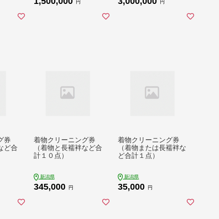
1,500,000
3,000,000
円
円
グ券
着物クリーニング券
着物クリーニング券
など合
（着物と長襦袢など合
（着物または長襦袢な
計１０点）
ど合計１点）
新潟県
新潟県
345,000
35,000
円
円