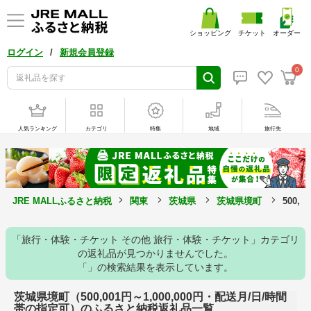
ショッピング
チケット
オーダー
/
ログイン
新規会員登録
0
人気ランキング
カテゴリ
特集
地域
旅行先
JRE MALLふるさと納税
関東
茨城県
茨城県境町
500,
「旅行・体験・チケット その他 旅行・体験・チケット」カテゴリ
の返礼品が見つかりませんでした。
「」の検索結果を表示しています。
茨城県境町（500,001円～1,000,000円・配送月/日/時間
帯の指定可）のふるさと納税返礼品一覧