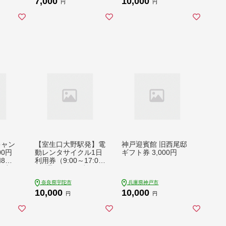
7,000
10,000
/和食
ふるさと納税 ］
グセラー おいしい ギ
円
円
 おす
フト プレゼント グル
 贅沢
メ カフェ 食事 旅行
 観光
］
税 ］
キャン
【室生口大野駅発】電
神戸迎賓館 旧西尾邸
00円
動レンタサイクル1日
ギフト券 3,000円
8年1
利用券（9:00～17:0
 天空の
0）選べるペア利用
 利用
（2台）または高性能
奈良県宇陀市
兵庫県神戸市
 おじ
E-bike ／ ふるさと納
10,000
10,000
 山陰
税 宇陀 室生観光 電動
円
円
まるべ
自転車 観光 龍穴神社
ンプ
アクセス サイクリン
スタ
グ パワースポット 巡
s won
り 奈良県 宇陀市