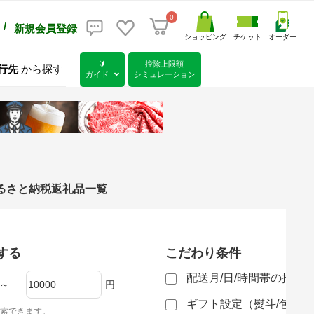
0
/
新規会員登録
ショッピング
チケット
オーダー
🔰
控除上限額
行先
から探す
ガイド
シミュレーション
ふるさと納税返礼品一覧
する
こだわり条件
配送月/日/時間帯の指定
～
円
ギフト設定（熨斗/包装
索できます。