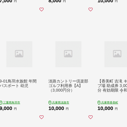
7,000
8,000
10,000
OES010]
イタリアン/洋食
円
円
円
割引券 ギフト券
すめ グルメ 美食
お祝い 記念 旅行
食事 ふるさと納
9-01鳥羽水族館 年間
淡路カントリー倶楽部
【香美町 吉滝 
パスポート 幼児
ゴルフ利用券【A】
プ場 助成券 3,0
（3,000円分）
分 有効期限 令和
1月30日まで】
キャンプ場 雲海
三重県鳥羽市
兵庫県淡路市
兵庫県香美町
券 宿泊 券 小代
9,000
10,000
10,000
ろ 兵庫県 香美町
円
円
円
山 日本海 夏 あ
鉄橋 オートキャ
アウトドア クリ
ルタワー small i