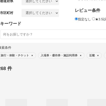
都道府県
レビュー条件
市区町村
指定なし
★3.5
キーワード
検索条件
旅行・体験・チケット
入場券・優待券・施設利用券
近畿
×
×
×
268 件