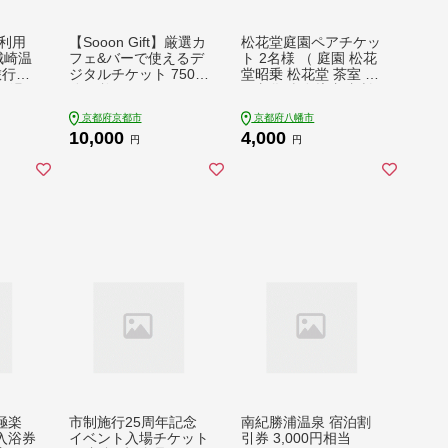
利用
【Sooon Gift】厳選カ
松花堂庭園ペアチケッ
 城崎温
フェ&バーで使えるデ
ト 2名様 （ 庭園 松花
旅行券
ジタルチケット 750円
堂昭乗 松花堂 茶室 登
行 温
分×5枚(3,000円＋750
録文化財 泉坊書院 松
 クー
円) ｜京都 食事券 提
隠 梅隠 竹隠 景観 ）
京都府京都市
京都府八幡市
温泉宿
携店拡大中 人気［ カ
京都庭園 日本庭園 庭
10,000
4,000
内旅行
フェバーチケット ＋1
園入場券 ペアチケッ
円
円
 宿泊
枚 カフェ バー デジタ
ト 京都観光 八幡市 人
ゼント
ル チケット 人気 おす
気 おすすめ ふるさと
敬老の
すめ ドリンク フード
納税 京都 八幡
期限5
ギフト プレゼント 送
料無料 ふるさと納税
］
極楽
市制施行25周年記念
南紀勝浦温泉 宿泊割
入浴券
イベント入場チケット
引券 3,000円相当