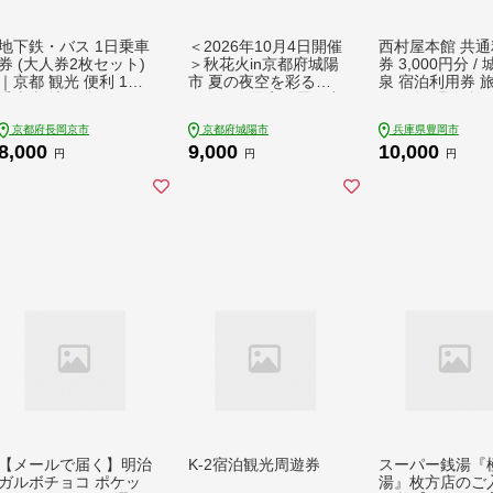
地下鉄・バス 1日乗車
＜2026年10月4日開催
西村屋本館 共通
券 (大人券2枚セット)
＞秋花火in京都府城陽
券 3,000円分 /
｜京都 観光 便利 1日
市 夏の夜空を彩るイ
泉 宿泊利用券 
乗車券 地下鉄 バス [1
ベントで最高の思い出
カニ 蟹 温泉 旅
257]
を(一般)【1646350】
泉旅館 トラベル
京都府長岡京市
京都府城陽市
兵庫県豊岡市
ポン チケット 
8,000
9,000
10,000
ホテル 宿泊 国
円
円
円
観光 予約 お土産
券 誕生日 プレ
父の日 母の日 
日 ギフト【有効
年】
【メールで届く】明治
K-2宿泊観光周遊券
スーパー銭湯『
ガルボチョコ ポケッ
湯』枚方店のご