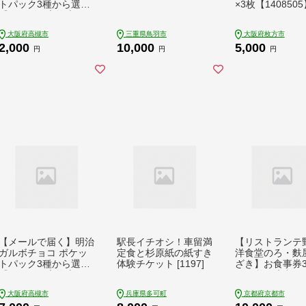
トパック3種から選ぶ
×3枚【140850
『コンビニ交換専用チ
ケット 3個交換（セブ
大阪府高槻市
三重県鳥羽市
大阪府枚方市
ン-イレブン）』 [AOE
2,000
10,000
5,000
S003]
円
円
円
【メールで届く】明治
駅長イチオシ！車留満
【リストランテ
ガルボチョコ ポケッ
定食と杉原紙の紙すき
洋食堂のろ・麩
トパック3種から選ぶ
体験チケット [1197]
ざき】お食事券3,
『コンビニ交換専用チ
円×1枚｜京都 百名店
ケット 10個交換（セ
人気店 食事券［
大阪府高槻市
兵庫県多可町
京都府京都市
ブン-イレブン）』 [A
舗で使える共通