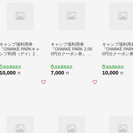
キャンプ場利用券
キャンプ場利用券
キャンプ場利用
『OIWAKE PARKキャ
『OIWAKE PARK 2,00
『OIWAKE PARK
ンプ利用（デイ）2名
0円分クーポン券』 お
0円分クーポン券
様』 おいわけパーク
いわけパーク 施設利
いわけパーク 施
施設利用券 キャンプ
用券 キャンプサイト
用券 キャンプサ
奈良県奈良市
奈良県奈良市
奈良県奈良市
サイト利用券 奈良県
利用券 奈良県 奈良市
利用券 奈良県 
10,000
7,000
10,000
奈良市 なら 10-021
なら 7-004
なら 10-023
円
円
円