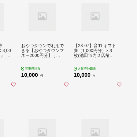
券
おやつタウンで利用で
【23-07】音羽 ギフト
 3,00
きる【おやつタウンマ
券（1,000円分）×３
』 お
ネー2000円分】 [ チ
枚(池田市内２店舗限
設利
ケット 利用券 体験 観
定)
イト
光 旅行 遊ぶ ベビース
三重県津市
大阪府池田市
奈良市
ターラーメン オリジ
10,000
10,000
ナル 関西 ] 入場券 優
円
円
待券 体験チケット