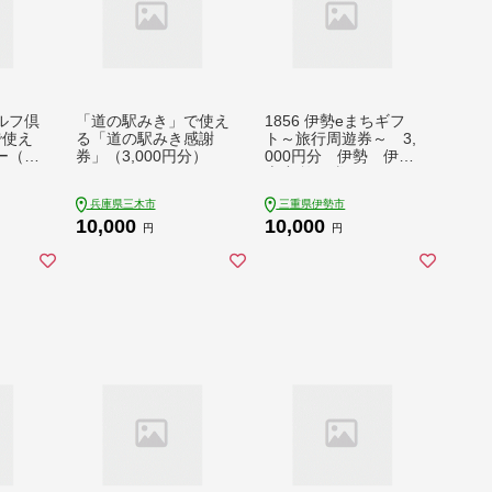
ルフ倶
「道の駅みき」で使え
1856 伊勢eまちギフ
で使え
る「道の駅みき感謝
ト～旅行周遊券～ 3,
（3,
券」（3,000円分）
000円分 伊勢 伊勢
志摩 旅行券 クーポン
旅行 宿泊券 周遊券
兵庫県三木市
三重県伊勢市
トラベル チケット お
10,000
10,000
すすめ 遊ぶ 食べる
円
円
泊まる 観光 三重県