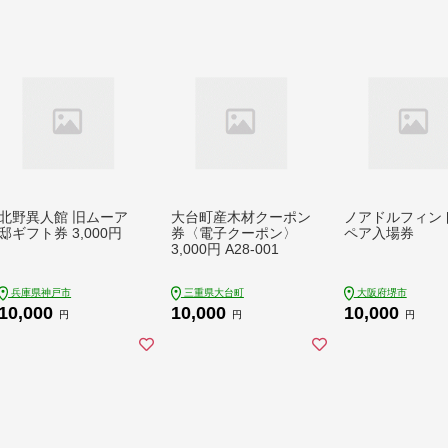
derful 香住ガニ
がに のどぐろ 
おすすめ 返礼品 2
0
北野異人館 旧ムーア
大台町産木材クーポン
ノアドルフィン
邸ギフト券 3,000円
券〈電子クーポン〉
ペア入場券
3,000円 A28-001
兵庫県神戸市
三重県大台町
大阪府堺市
10,000
10,000
10,000
円
円
円