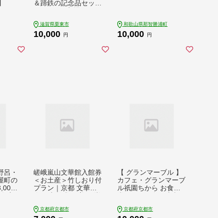
5】
＆蹄鉄の記念品セット
/ チケット 入場チケッ
ト 体験チケット 記念
滋賀県栗東市
和歌山県那智勝浦町
チケット 市制施行25
10,000
10,000
周年 競馬 騎手 / 栗東
円
円
市 / 栗東市役所 [BIAM
007]
野呂・
嵯峨嵐山文華館入館券
【 グランマーブル 】
屋町の
＜お土産＞竹しおり付
カフェ・グランマーブ
000
プラン｜京都 文華館
ル祇園ちから お食事
人気 入館券［ 美術 嵐
券 3,000円分［ 京都
 3店
山 人気 おすすめ お取
パン デニッシュ 食パ
京都府京都市
京都府京都市
食事券
り寄せ 通販 送料無料
ン 人気 おすすめ ロン