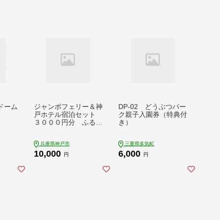
 せこ
但馬牛
5-3
ドーム
ジャンボフェリー＆神
DP-02 どうぶつパー
戸ホテル宿泊セット
ク親子入園券（特典付
３０００円分 ふるさ
き）
と納税で神戸を旅しよ
う！！
兵庫県神戸市
三重県多気町
10,000
6,000
円
円