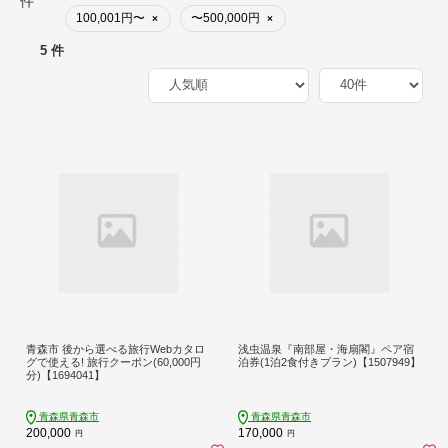
件
100,001円〜
〜500,000円
×
×
5 件
青森市 後から選べる旅行Webカタロ
浅虫温泉『南部屋・海扇閣』ペア宿
グで使える! 旅行クーポン(60,000円
泊券(1泊2食付きプラン)【1507949】
分)【1694041】
青森県青森市
青森県青森市
200,000
170,000
円
円