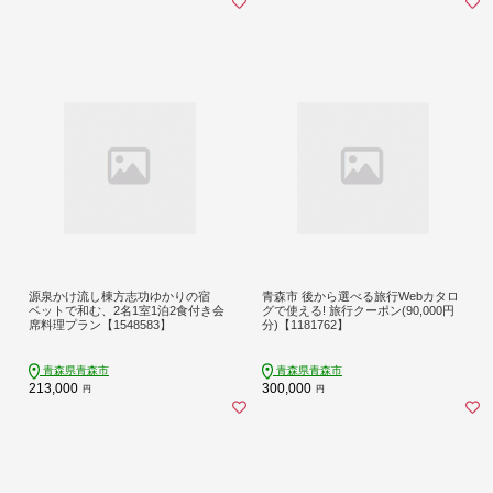
源泉かけ流し棟方志功ゆかりの宿
青森市 後から選べる旅行Webカタロ
ベットで和む、2名1室1泊2食付き会
グで使える! 旅行クーポン(90,000円
席料理プラン【1548583】
分)【1181762】
青森県青森市
青森県青森市
213,000
300,000
円
円