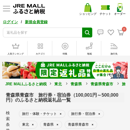
ショッピング
チケット
オーダー
/
ログイン
新規会員登録
0
人気ランキング
カテゴリ
特集
地域
旅行先
JRE MALLふるさと納税
東北
青森県
青森県青森市
旅行
青森県青森市 旅行券・宿泊券（100,001円～500,000
円）のふるさと納税返礼品一覧
検
旅行・体験・チケット
旅行券・宿泊券
×
×
索
条
東北
青森県
青森県青森市
×
×
×