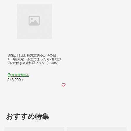
源泉かけ流し棟方志功ゆかりの宿
1日1組限定 茶室でまったり2名1室1
泊2食付き会席料理プラン【154858
7】
青森県青森市
243,000
円
おすすめ特集