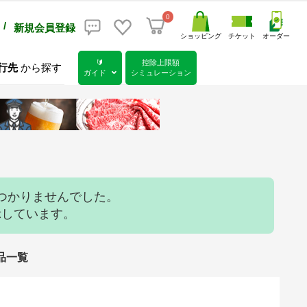
0
/
新規会員登録
ショッピング
チケット
オーダー
🔰
控除上限額
行先
から探す
ガイド
シミュレーション
つかりませんでした。
示しています。
礼品一覧