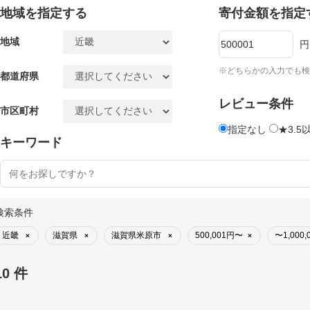
地域を指定する
寄付金額を指定
地域
円
※どちらかの入力でも検
都道府県
レビュー条件
市区町村
指定なし
★3.5
キーワード
検索条件
近畿
滋賀県
滋賀県米原市
500,001円〜
〜1,000,
×
×
×
×
10 件