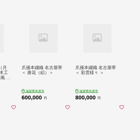
-（月
爪掻本綴織 名古屋帯
爪掻本綴織 名古屋帯
木工
＜ 唐花（絽）＞
＜ 彩雲様々 ＞
風 置
 イン
米原市
滋賀県米原市
滋賀県米原市
600,000
800,000
円
円