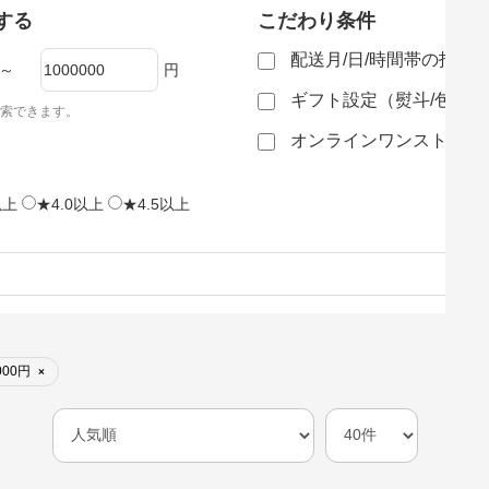
する
こだわり条件
配送月/日/時間帯の指定
～
円
ギフト設定（熨斗/包装
索できます。
オンラインワンストップ
以上
★4.0以上
★4.5以上
000円
×