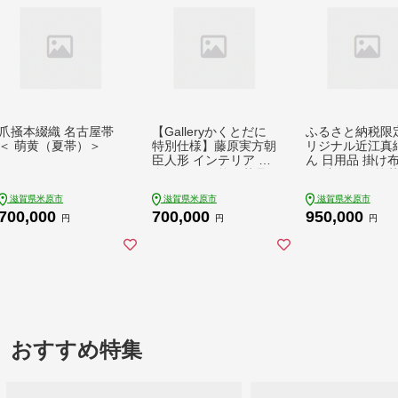
爪掻本綴織 名古屋帯
【Galleryかくとだに
ふるさと納税限
＜ 萌黄（夏帯）＞
特別仕様】藤原実方朝
リジナル近江真
臣人形 インテリア 真
ん 日用品 掛け布
多呂人形 伝統工芸品
団 消臭作用 抗
工芸品
滋賀県米原市
滋賀県米原市
滋賀県米原市
700,000
700,000
950,000
円
円
円
おすすめ特集