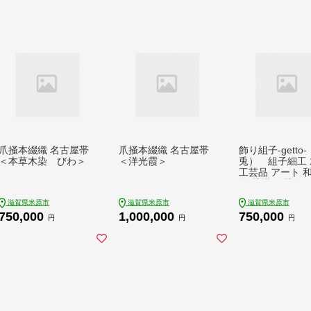
爪掻本綴織 名古屋帯
爪掻本綴織 名古屋帯
飾り組子-getto
＜本草木染 びわ＞
＜洋光霞＞
兎） 組子細工 
工芸品 アート 和
物 壁掛け 壁飾り
テリア 滋賀県 
滋賀県米原市
滋賀県米原市
滋賀県米原市
750,000
1,000,000
750,000
円
円
円