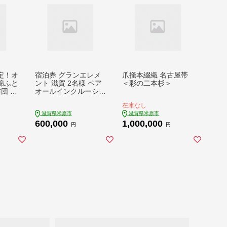
定！オ
宿泊券 グランエレメ
爪掻本綴織 名古屋帯
綿ふと
ント 滋賀 2名様 ペア
＜彩の二本杉＞
団 布
オールインクルーシブ
菌
チケット ホテル 米原
在庫なし
市
滋賀県米原市
滋賀県米原市
600,000
1,000,000
円
円