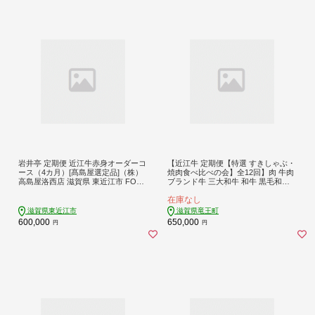
岩井亭 定期便 近江牛赤身オーダーコ
【近江牛 定期便【特選 すきしゃぶ・
ース（4カ月）[髙島屋選定品]（株）
焼肉食べ比べの会】全12回】肉 牛肉
高島屋洛西店 滋賀県 東近江市 FO02
ブランド牛 三大和牛 和牛 黒毛和牛
近江牛 定期便 赤身 希少部位 食べ比
贈り物 ギフト プレゼント 滋賀県 竜
在庫なし
べ 焼肉 すき焼き ステーキ ヒレ サー
王
ロイン 4ヶ月
滋賀県東近江市
滋賀県竜王町
600,000
650,000
円
円