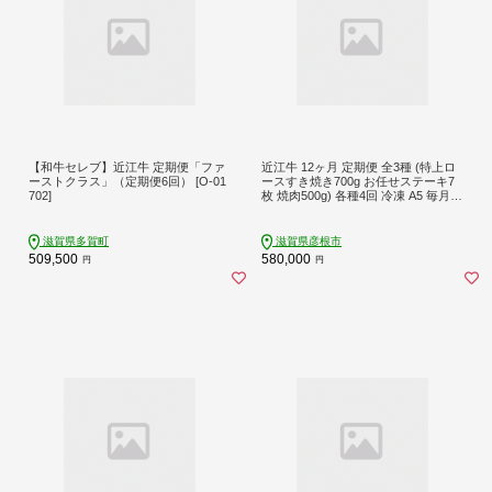
【和牛セレブ】近江牛 定期便「ファ
近江牛 12ヶ月 定期便 全3種 (特上ロ
ーストクラス」（定期便6回） [O-01
ースすき焼き700g お任せステーキ7
702]
枚 焼肉500g) 各種4回 冷凍 A5 毎月
すき焼き ステーキ 用 サーロイン カ
ルビ 赤身 ミスジ ロース 肉 牛肉 和牛
国産 黒毛和牛 ブランド牛 国産牛 1年
滋賀県多賀町
滋賀県彦根市
1年定期便 A5ランク メス牛 みのや精
509,500
580,000
円
円
肉店 滋賀 彦根