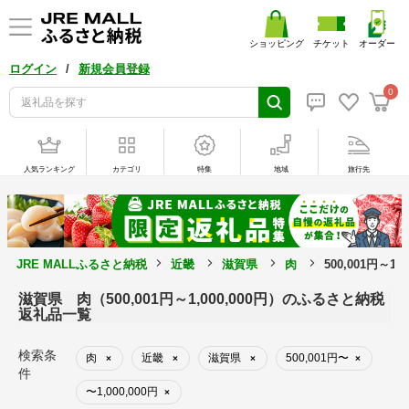
ショッピング
チケット
オーダー
/
ログイン
新規会員登録
0
人気ランキング
カテゴリ
特集
地域
旅行先
JRE MALLふるさと納税
近畿
滋賀県
肉
500,001円～1
滋賀県 肉（500,001円～1,000,000円）のふるさと納税
返礼品一覧
検索条
肉
近畿
滋賀県
500,001円〜
×
×
×
×
件
〜1,000,000円
×