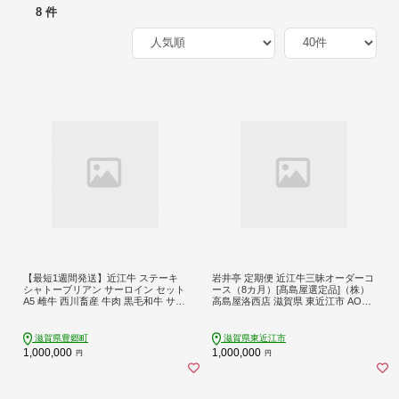
8 件
【最短1週間発送】近江牛 ステーキ
岩井亭 定期便 近江牛三昧オーダーコ
シャトーブリアン サーロイン セット
ース（8カ月）[髙島屋選定品]（株）
A5 雌牛 西川畜産 牛肉 黒毛和牛 サー
高島屋洛西店 滋賀県 東近江市 AOO0
ロインステーキ 肉 お肉 牛 和牛 ブラ
2 近江牛 定期便 食べ比べ 希少部位
ンド牛
焼肉 すき焼き ステーキ ヒレ サーロ
イン 8ヶ月
滋賀県豊郷町
滋賀県東近江市
1,000,000
1,000,000
円
円