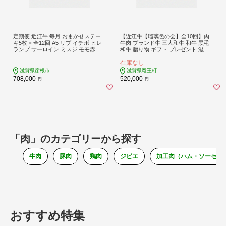
定期便 近江牛 毎月 おまかせステー
【近江牛【瑠璃色の会】全10回】肉
キ5枚 × 全12回 A5 リブ イチボ ヒレ
牛肉 ブランド牛 三大和牛 和牛 黒毛
ランプ サーロイン ミスジ モモ赤身
和牛 贈り物 ギフト プレゼント 滋賀
ステーキ 牛ステーキ 1年定期便 1年 1
県 竜王
在庫なし
2ヶ月 食べ比べ 肉 牛肉 和牛 国産 黒
毛和牛 冷凍 ブランド牛 日本三大和
滋賀県彦根市
滋賀県竜王町
牛 国産牛 希少 メス牛 一頭買い みの
708,000
520,000
円
円
や
「肉」のカテゴリーから探す
牛肉
豚肉
鶏肉
ジビエ
加工肉（ハム・ソーセー
おすすめ特集