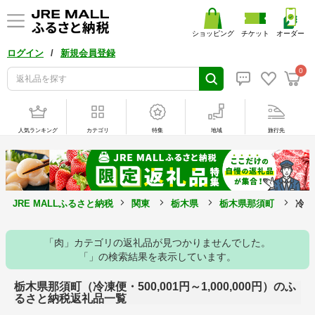
ショッピング
チケット
オーダー
/
ログイン
新規会員登録
0
人気ランキング
カテゴリ
特集
地域
旅行先
JRE MALLふるさと納税
関東
栃木県
栃木県那須町
冷凍
「肉」カテゴリの返礼品が見つかりませんでした。
「」の検索結果を表示しています。
栃木県那須町（冷凍便・500,001円～1,000,000円）のふ
るさと納税返礼品一覧