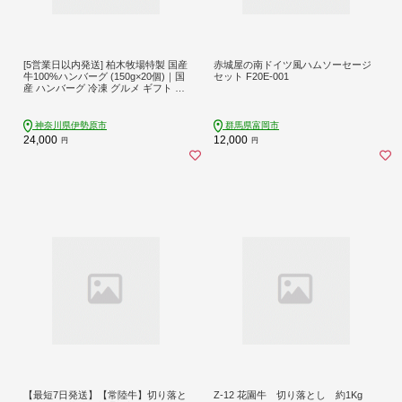
[5営業日以内発送] 柏木牧場特製 国産
赤城屋の南ドイツ風ハムソーセージ
牛100%ハンバーグ (150g×20個)｜国
セット F20E-001
産 ハンバーグ 冷凍 グルメ ギフト お
惣菜 惣菜 [0760]
神奈川県伊勢原市
群馬県富岡市
24,000
12,000
円
円
【最短7日発送】【常陸牛】切り落と
Z-12 花園牛 切り落とし 約1Kg