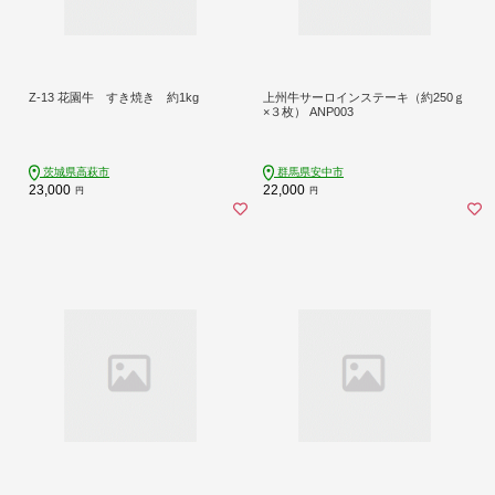
Z-13 花園牛 すき焼き 約1kg
上州牛サーロインステーキ（約250ｇ
×３枚） ANP003
茨城県高萩市
群馬県安中市
23,000
22,000
円
円