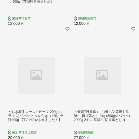
し 900g（茨城県共通返礼品）
茨城県守谷市
茨城県高萩市
12,000
12,000
円
円
とちぎ和牛ローストビーフ 200g(ス
＜最短7日発送＞ 【A5・A4等級】常
ライス)×2パック タレ付き（4個）合
陸牛 切り落とし 2kg (500g×4パック)
計400g 【TVで紹介されました！】 n
2000g 2キロ 常陸牛 切り落とし すき
s032-007
焼き しゃぶしゃぶ 境町 牛肉 ブラン
ド 牛切り落とし肉 牛切り落とし 高
級 贅沢 ご褒美 お祝い 父の日 母の日
栃木県那須塩原市
茨城県境町
誕生日 お祝い K1830
20,000
27,000
円
円