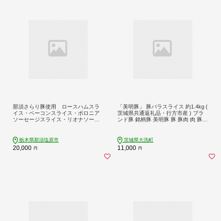
那須さらり豚使用 ロースハムスラ
「美明豚」 豚バラスライス 約1.4kg (
イス・ベーコンスライス・ボロニア
茨城県共通返礼品・行方市産 ) ブラ
ソーセージスライス・リオナソーセ
ンド豚 銘柄豚 美明豚 豚 豚肉 肉 豚バ
ージスライス・ウインナーギフトセ
ラ ぶたばら スライス 豚バラ肉 茨城
ット【 栃木県 那須塩原市 】 ns062-0
茨城県産 国産 冷凍 焼肉 BBQ
11
栃木県那須塩原市
茨城県大洗町
20,000
11,000
円
円