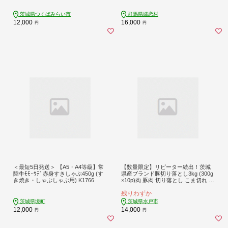
ク 真空 ステーキ肉 ステーキ用 バー
ベキュー BBQ 鉄板焼き 贈答 ギフト
茨城県つくばみらい市
群馬県嬬恋村
クリスマス お正月 [AH012tu]
12,000
16,000
円
円
＜最短5日発送＞ 【A5・A4等級】常
【数量限定】リピーター続出！茨城
陸牛ﾓﾓ･ｳﾃﾞ赤身すきしゃぶ450g (す
県産ブランド豚切り落とし3kg (300g
き焼き・しゃぶしゃぶ用) K1766
×10p)肉 豚肉 切り落とし こま切れ 小
分け 訳あり 真空 真空パック 冷凍 国
残りわずか
産 茨城県産 産地直送 肩ロース ウデ
モモ バラ 高評価 人気 内田本店 茨城
茨城県境町
茨城県水戸市
県 水戸市（EC-20）
12,000
14,000
円
円