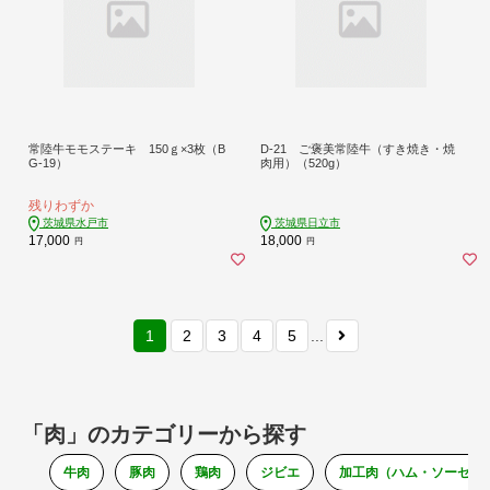
常陸牛モモステーキ 150ｇ×3枚（B
D-21 ご褒美常陸牛（すき焼き・焼
G-19）
肉用）（520g）
残りわずか
茨城県水戸市
茨城県日立市
17,000
18,000
円
円
1
2
3
4
5
...
「肉」のカテゴリーから探す
牛肉
豚肉
鶏肉
ジビエ
加工肉（ハム・ソーセー