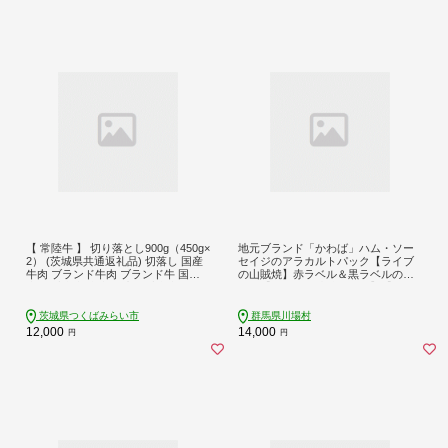
【 常陸牛 】 切り落とし900g（450g×
地元ブランド「かわば」ハム・ソー
2） (茨城県共通返礼品) 切落し 国産
セイジのアラカルトパック【ライブ
牛肉 ブランド牛肉 ブランド牛 国産
の山賊焼】赤ラベル＆黒ラベルのセ
牛 黒毛和牛 和牛 国産黒毛和牛 お肉
ット【配送不可地域：離島】【14592
A4ランク A5ランク すき焼き 牛丼 小
22】
分け [BX11-NT]
茨城県つくばみらい市
群馬県川場村
12,000
14,000
円
円