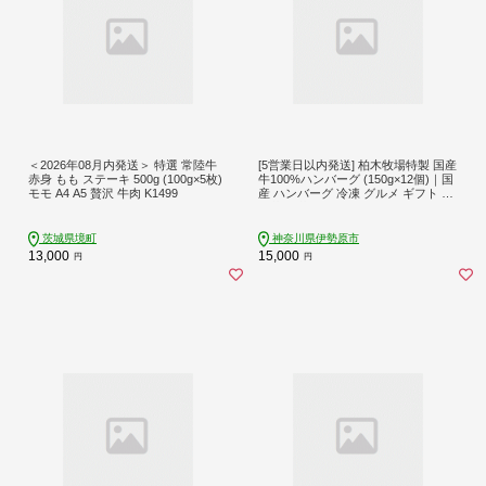
＜2026年08月内発送＞ 特選 常陸牛
[5営業日以内発送] 柏木牧場特製 国産
赤身 もも ステーキ 500g (100g×5枚)
牛100%ハンバーグ (150g×12個)｜国
モモ A4 A5 贅沢 牛肉 K1499
産 ハンバーグ 冷凍 グルメ ギフト お
惣菜 惣菜 [0758]
茨城県境町
神奈川県伊勢原市
13,000
15,000
円
円