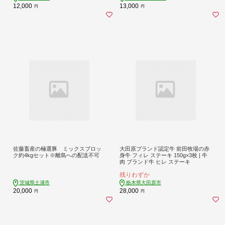
12,000
13,000
円
円
佐藤畜産の極選豚 ミックスブロッ
大田原ブランド認定牛 前田牧場の赤
ク約4kgセット※離島への配送不可
身牛 フィレ ステーキ 150g×3枚 | 牛
肉 ブランド牛 ヒレ ステーキ
残りわずか
茨城県土浦市
栃木県大田原市
20,000
28,000
円
円