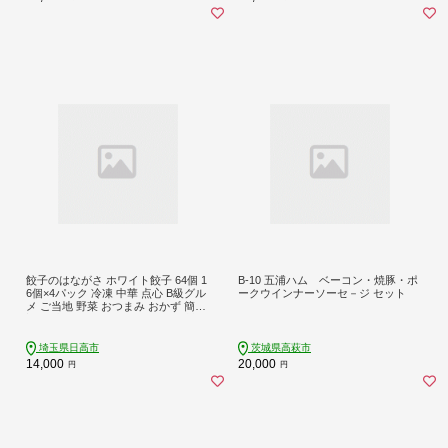
餃子のはながさ ホワイト餃子 64個 1
B-10 五浦ハム ベーコン・焼豚・ポ
6個×4パック 冷凍 中華 点心 B級グル
ークウインナーソーセ－ジ セット
メ ご当地 野菜 おつまみ おかず 簡単
調理 時短 リピート 保存 豚肉 特製 ポ
ーク 大きめ ジューシー ギフト お取
り寄せ 日高市
埼玉県日高市
茨城県高萩市
14,000
20,000
円
円