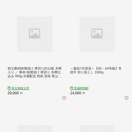
秩父豚肉味噌漬け 厚切り約12枚 木樽
＜最短7日発送＞【A5・A4等級】常
入り ／ 豚肉 味噌漬け 厚切り 木樽仕
陸牛 切り落とし 1000g
込み 950g 冷蔵配送 焼肉 旨味 香ばし
い ご飯がすすむ 肉料理 家ごはん BB
Q 料理素材 お肉 ぶた肉 みそ 国産 人
気 埼玉県 No.420
埼玉県秩父市
茨城県境町
20,000
14,000
円
円