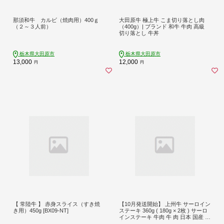
那須和牛 カルビ（焼肉用）400ｇ
大田原牛 極上牛 こま切り落とし肉
（２～３人前）
（400g）| ブランド 和牛 牛肉 高級
切り落とし 牛丼
栃木県大田原市
栃木県大田原市
13,000
12,000
円
円
【 常陸牛 】 赤身スライス（すき焼
【10月発送開始】 上州牛 サーロイン
き用）450g [BX09-NT]
ステーキ 360g ( 180g × 2枚 ) サーロ
インステーキ 牛肉 牛 肉 日本 国産 国
産牛 ブランド牛 群馬 冷凍 真空パッ