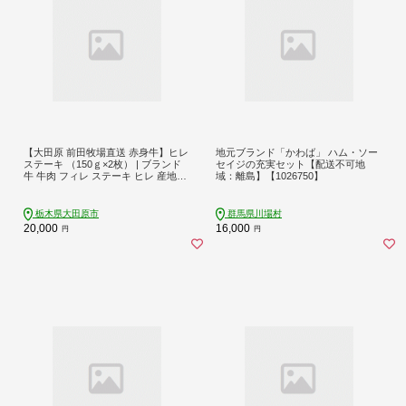
【大田原 前田牧場直送 赤身牛】ヒレ
地元ブランド「かわば」 ハム・ソー
ステーキ （150ｇ×2枚） | ブランド
セイジの充実セット【配送不可地
牛 牛肉 フィレ ステーキ ヒレ 産地直
域：離島】【1026750】
送 産直
栃木県大田原市
群馬県川場村
20,000
16,000
円
円