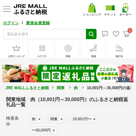
ショッピング
チケット
オーダー
/
ログイン
新規会員登録
0
人気ランキング
カテゴリ
特集
地域
旅行先
JRE MALLふるさと納税
関東
肉
10,001円～30,000円の返
関東地域 肉（10,001円～30,000円）のふるさと納税返
礼品一覧
検索条
肉
関東
10,001円〜
×
×
×
件
〜30,000円
×