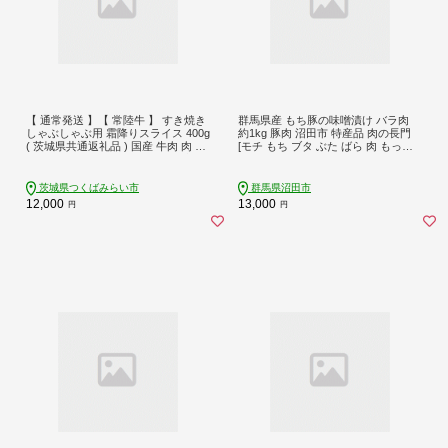
【 通常発送 】【 常陸牛 】 すき焼き
群馬県産 もち豚の味噌漬け バラ肉
しゃぶしゃぶ用 霜降りスライス 400g
約1kg 豚肉 沼田市 特産品 肉の長門
( 茨城県共通返礼品 ) 国産 牛肉 肉 お
[モチ もち ブタ ぶた ばら 肉 もっち
肉 すきやき すき焼き肉 A4 A5 ブラン
り ボリューム たっぷり]
ド牛 贈答 化粧箱 黒毛和牛 和牛 国産
黒毛和牛 国産牛 ギフト 贈答 [BX10-
茨城県つくばみらい市
群馬県沼田市
NT]
12,000
13,000
円
円