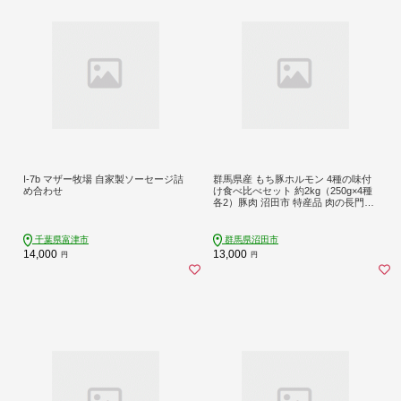
I-7b マザー牧場 自家製ソーセージ詰
群馬県産 もち豚ホルモン 4種の味付
め合わせ
け食べ比べセット 約2kg（250g×4種
各2）豚肉 沼田市 特産品 肉の長門
[モチ もち ブタ ぶた 肉 ほるもん バ
ラエティ 食べ比べ 味比べ]
千葉県富津市
群馬県沼田市
14,000
13,000
円
円