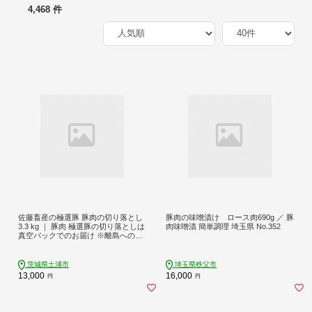
4,468 件
佐藤畜産の極選豚 豚肉の切り落とし
豚肉の味噌漬け ロース肉690g ／ 豚
3.3 kg ｜ 豚肉 極選豚の切り落としは
肉味噌漬 簡単調理 埼玉県 No.352
真空パックでのお届け ※離島への配
送不可
茨城県土浦市
埼玉県秩父市
13,000
16,000
円
円