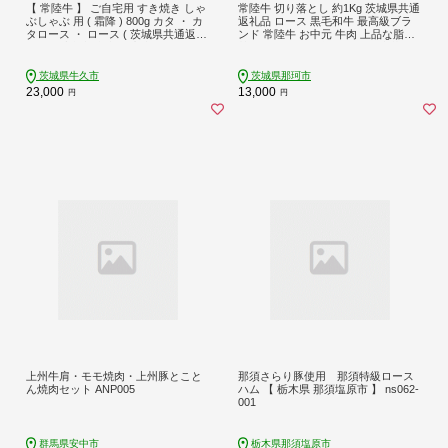
【 常陸牛 】 ご自宅用 すき焼き しゃ
常陸牛 切り落とし 約1Kg 茨城県共通
ぶしゃぶ 用 ( 霜降 ) 800g カタ ・ カ
返礼品 ロース 黒毛和牛 最高級ブラ
タロース ・ ロース ( 茨城県共通返礼
ンド 常陸牛 お中元 牛肉 上品な脂の
品 ) 黒毛和牛 和牛 国産牛 霜降り 霜
甘さ すき焼き 万能スライス 牛丼 肉
降り肉 訳あり わけあり ご家庭用 国
ギフト 焼肉 肩ロース スライス 霜降
産 お肉 肉 すきやき A4ランク A5ラン
り ブランド牛 国産牛 しゃぶしゃぶ
茨城県牛久市
茨城県那珂市
ク ブランド牛 家庭用 簡易包装 自宅
冷凍 薄切り 茨城 A71-003
23,000
13,000
円
円
用
上州牛肩・モモ焼肉・上州豚とこと
那須さらり豚使用 那須特級ロース
ん焼肉セット ANP005
ハム 【 栃木県 那須塩原市 】 ns062-
001
群馬県安中市
栃木県那須塩原市