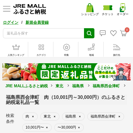
ショッピング
チケット
オーダー
/
ログイン
新規会員登録
0
人気ランキング
カテゴリ
特集
地域
旅行先
JRE MALLふるさと納税
東北
福島県
福島県西会津町
肉
福島県西会津町 肉（10,001円～30,000円）のふるさと
納税返礼品一覧
検索
肉
東北
福島県
福島県西会津町
×
×
×
×
条件
10,001円〜
〜30,000円
×
×