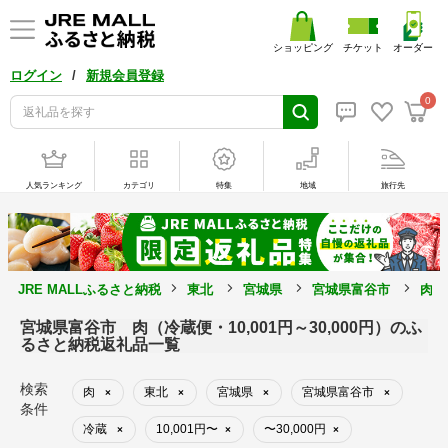
ショッピング
チケット
オーダー
/
ログイン
新規会員登録
0
人気ランキング
カテゴリ
特集
地域
旅行先
JRE MALLふるさと納税
東北
宮城県
宮城県富谷市
肉
宮城県富谷市 肉（冷蔵便・10,001円～30,000円）のふ
るさと納税返礼品一覧
検索
肉
東北
宮城県
宮城県富谷市
×
×
×
×
条件
冷蔵
10,001円〜
〜30,000円
×
×
×