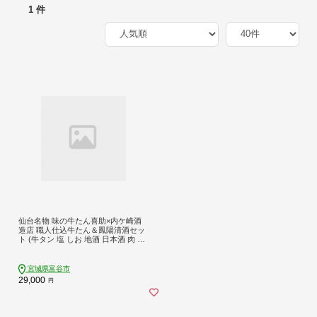
1 件
仙台名物 味の牛たん喜助×内ケ崎酒
造店 職人仕込牛たん＆鳳陽清酒セッ
ト (牛タン 塩 しお 地酒 日本酒 肉 老
舗 専門店 きすけ) [0308]
宮城県富谷市
29,000
円