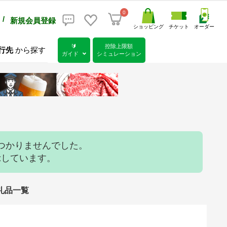
0
/
新規会員登録
ショッピング
チケット
オーダー
🔰
控除上限額
行先
から探す
ガイド
シミュレーション
つかりませんでした。
示しています。
返礼品一覧