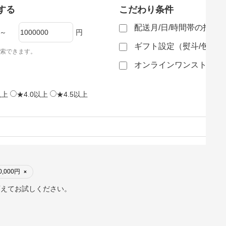
する
こだわり条件
配送月/日/時間帯の指定
～
円
ギフト設定（熨斗/包装
索できます。
オンラインワンストップ
以上
★4.0以上
★4.5以上
0,000円
×
変えてお試しください。