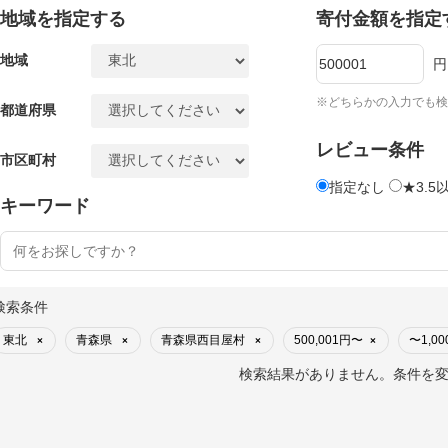
地域を指定する
寄付金額を指定
地域
円
※どちらかの入力でも検
都道府県
レビュー条件
市区町村
指定なし
★3.5
キーワード
検索条件
東北
青森県
青森県西目屋村
500,001円〜
〜1,00
×
×
×
×
検索結果がありません。条件を