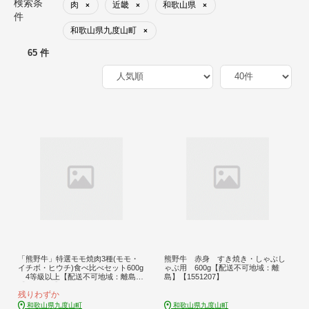
検索条
肉
近畿
和歌山県
×
×
×
件
和歌山県九度山町
×
65 件
「熊野牛」特選モモ焼肉3種(モモ・
熊野牛 赤身 すき焼き・しゃぶし
イチボ・ヒウチ)食べ比べセット600g
ゃぶ用 600g【配送不可地域：離
4等級以上【配送不可地域：離島】
島】【1551207】
【1398474】
残りわずか
和歌山県九度山町
和歌山県九度山町