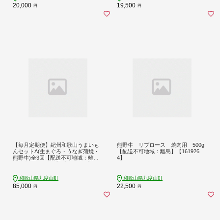
20,000
19,500
円
円
【毎月定期便】紀州和歌山うまいも
熊野牛 リブロース 焼肉用 500g
んセットA(生まぐろ・うなぎ蒲焼・
【配送不可地域：離島】【161926
熊野牛)全3回【配送不可地域：離
4】
島・北海道・沖縄】【4057127】
和歌山県九度山町
和歌山県九度山町
85,000
22,500
円
円