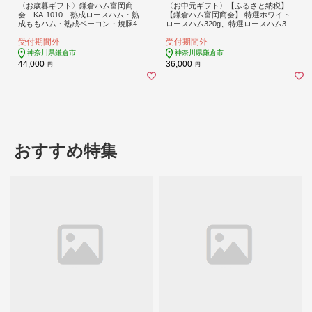
〈お歳暮ギフト〉鎌倉ハム富岡商
〈お中元ギフト〉【ふるさと納税】
会 KA-1010 熟成ロースハム・熟
【鎌倉ハム富岡商会】 特選ホワイト
成ももハム・熟成ベーコン・焼豚4本
ロースハム320g、特選ロースハム32
詰め
0g、特選ももハム（ホワイト）270g
受付期間外
受付期間外
神奈川県鎌倉市
神奈川県鎌倉市
44,000
36,000
円
円
おすすめ特集