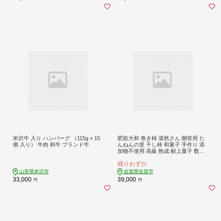
米沢牛 入り ハンバーグ （115g × 15
肥前大和 巻き柿 湛然さん 贈答用 た
個 入り） 牛肉 和牛 ブランド牛
んねんの里 干し柿 和菓子 手作り 添
加物不使用 高級 熟成 献上菓子 数量
限定：B390-004
残りわずか
山形県米沢市
佐賀県佐賀市
33,000
39,000
円
円