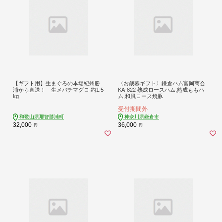
【ギフト用】生まぐろの本場紀州勝
〈お歳暮ギフト〉鎌倉ハム富岡商会
浦から直送！ 生メバチマグロ 約1.5
KA-822 熟成ロースハム,熟成ももハ
kg
ム,和風ロース焼豚
受付期間外
和歌山県那智勝浦町
神奈川県鎌倉市
32,000
36,000
円
円