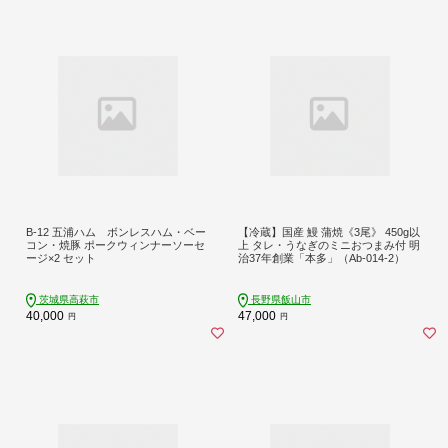
B-12 五浦ハム ボンレスハム・ベー
【冷蔵】国産 鰻 蒲焼《3尾》 450g以
コン・焼豚 ポークウィンナーソーセ
上 タレ・うなぎのミニおつまみ付 明
ージ×2 セット
治37年創業「本多」（Ab-014-2）
茨城県高萩市
長野県飯山市
40,000
47,000
円
円