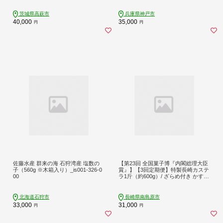
茨城県高萩市
兵庫県神戸市
40,000
35,000
円
円
佐藤水産 群来の海 石狩湾産 塩数の
【第23回 全国菓子博『内閣総理大臣
子（560g ※木箱入り）_is001-326-0
賞』】【3回定期便】特製長崎カステ
00
ラ1斤（約600g）/ ざらめ付き かすて
ら カステラ 長崎かすてら 長崎カス
テラ お土産 お菓子 スイーツ ギフト
贈り物 贈答用 / 南島原市 / 本田屋か
北海道石狩市
長崎県南島原市
すてら本舗 [SAW010]
33,000
31,000
円
円