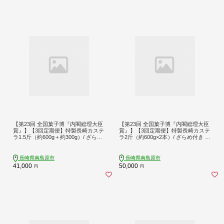
【第23回 全国菓子博『内閣総理大臣
【第23回 全国菓子博『内閣総理大臣
賞』】【3回定期便】特製長崎カステ
賞』】【3回定期便】特製長崎カステ
ラ1.5斤（約600g＋約300g）/ ざらめ
ラ2斤（約600g×2本）/ ざらめ付き か
付き かすてら カステラ 長崎かすて
すてら カステラ 長崎かすてら 長崎
ら 長崎カステラ お土産 お菓子 スイ
カステラ お土産 お菓子 スイーツ ギ
ーツ ギフト 贈り物 贈答用 / 南島原市
フト 贈り物 贈答用 / 南島原市 / 本田
長崎県南島原市
長崎県南島原市
/ 本田屋かすてら本舗 [SAW013]
屋かすてら本舗 [SAW019]
41,000
50,000
円
円