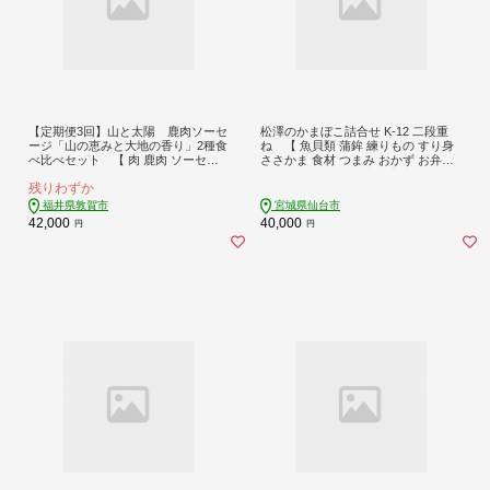
【定期便3回】山と太陽 鹿肉ソーセ
松澤のかまぼこ詰合せ K-12 二段重
ージ「山の恵みと大地の香り」2種食
ね 【 魚貝類 蒲鉾 練りもの すり身
べ比べセット 【 肉 鹿肉 ソーセー
ささかま 食材 つまみ おかず お弁当
ジ お肉 具材 おつまみ ジビエ お中元
食べ比べ セット 大容量 】
残りわずか
お歳暮 ギフト 贈り物 定期便】[103-t
03-a007]【敦賀市ふるさと納税】
福井県敦賀市
宮城県仙台市
42,000
40,000
円
円