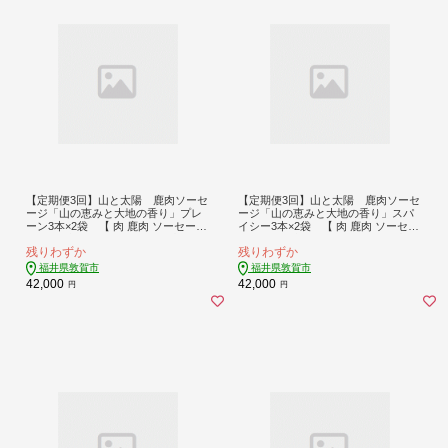
【定期便3回】山と太陽 鹿肉ソーセ
【定期便3回】山と太陽 鹿肉ソーセ
ージ「山の恵みと大地の香り」プレ
ージ「山の恵みと大地の香り」スパ
ーン3本×2袋 【 肉 鹿肉 ソーセージ
イシー3本×2袋 【 肉 鹿肉 ソーセー
お肉 具材 おつまみ ジビエ お中元 お
ジ お肉 具材 おつまみ ジビエ お中元
残りわずか
残りわずか
歳暮 ギフト 贈り物 定期便】[103-t03
お歳暮 ギフト 贈り物 定期便】[103-t
-a005]【敦賀市ふるさと納税】
03-a006]【敦賀市ふるさと納税】
福井県敦賀市
福井県敦賀市
42,000
42,000
円
円