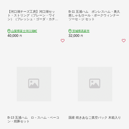
【河口湖チーズ工房】河口湖セッ
B-11 五浦ハム ボンレスハム・奥久
ト・ストリング（プレーン・ワイ
慈しゃもロール・ポークウィンナー
ン）（フレッシュ・ゴーダ・カチョ
ソーセ－ジ セット
カバロ・ストリング（プレーン）・
ストリング（ワイン））
山梨県富士河口湖町
茨城県高萩市
40,000
32,000
円
円
B-13 五浦ハム ロ－スハム・ベーコ
国産 焼きあなご真空パック 木箱入り
ン・焼豚セット