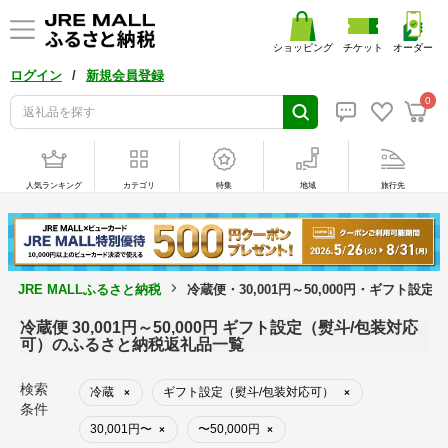
ショッピング
チケット
オーダー
/
ログイン
新規会員登録
0
人気ランキング
カテゴリ
特集
地域
旅行先
JRE MALLふるさと納税
冷蔵便・30,001円～50,000円・ギフト
冷蔵便 30,001円～50,000円 ギフト設定（熨斗/包装対応
可）のふるさと納税返礼品一覧
検索
冷蔵
ギフト設定（熨斗/包装対応可）
×
×
条件
30,001円〜
〜50,000円
×
×