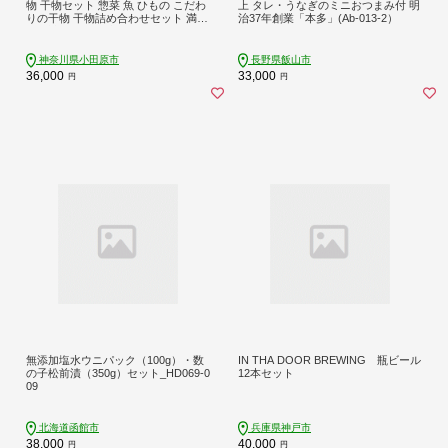
物 干物セット 惣菜 魚 ひもの こだわ
上 タレ・うなぎのミニおつまみ付 明
りの干物 干物詰め合わせセット 満腹
治37年創業「本多」(Ab-013-2）
干物詰め合わせ 大あじ、小あじ 金目
鯛大 、大かます 神奈川県 小田原市
】
神奈川県小田原市
長野県飯山市
36,000
33,000
円
円
無添加塩水ウニパック（100g）・数
IN THA DOOR BREWING 瓶ビール
の子松前漬（350g）セット_HD069-0
12本セット
09
北海道函館市
兵庫県神戸市
38,000
40,000
円
円