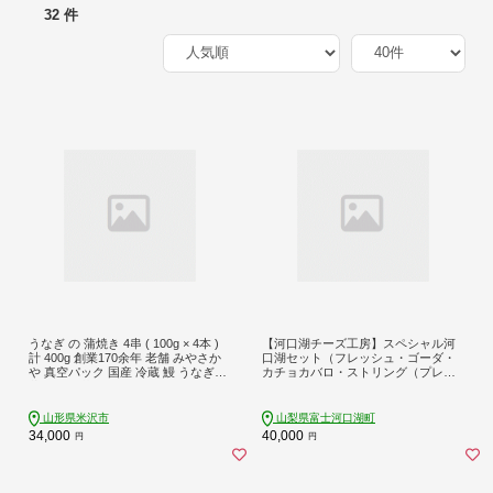
32 件
うなぎ の 蒲焼き 4串 ( 100g × 4本 )
【河口湖チーズ工房】スペシャル河
計 400g 創業170余年 老舗 みやさか
口湖セット（フレッシュ・ゴーダ・
や 真空パック 国産 冷蔵 鰻 うなぎの
カチョカバロ・ストリング（プレー
蒲焼き 惣菜
ン）・ストリング（スモーク）・ス
トリング（ワイン））
山形県米沢市
山梨県富士河口湖町
34,000
40,000
円
円