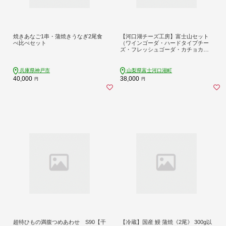
焼きあなご1串・蒲焼きうなぎ2尾食
【河口湖チーズ工房】富士山セット
べ比べセット
（ワインゴーダ・ハードタイプチー
ズ・フレッシュゴーダ・カチョカバ
ロ）
兵庫県神戸市
山梨県富士河口湖町
40,000
38,000
円
円
超特ひもの満腹つめあわせ S90【干
【冷蔵】国産 鰻 蒲焼《2尾》 300g以