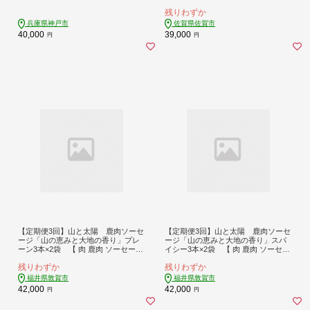
限定：B390-004
残りわずか
兵庫県神戸市
佐賀県佐賀市
40,000
39,000
円
円
【定期便3回】山と太陽 鹿肉ソーセ
【定期便3回】山と太陽 鹿肉ソーセ
ージ「山の恵みと大地の香り」プレ
ージ「山の恵みと大地の香り」スパ
ーン3本×2袋 【 肉 鹿肉 ソーセージ
イシー3本×2袋 【 肉 鹿肉 ソーセー
お肉 具材 おつまみ ジビエ お中元 お
ジ お肉 具材 おつまみ ジビエ お中元
残りわずか
残りわずか
歳暮 ギフト 贈り物 定期便】[103-t03
お歳暮 ギフト 贈り物 定期便】[103-t
-a005]【敦賀市ふるさと納税】
03-a006]【敦賀市ふるさと納税】
福井県敦賀市
福井県敦賀市
42,000
42,000
円
円