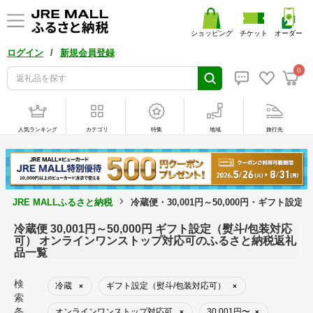
ショッピング
チケット
オーダー
/
ログイン
新規会員登録
0
人気ランキング
カテゴリ
特集
地域
旅行先
JRE MALLふるさと納税
冷蔵便・30,001円～50,000円・ギフ
冷蔵便 30,001円～50,000円 ギフト設定（熨斗/包装対応
可） オンラインワンストップ対応可のふるさと納税返礼
品一覧
検
冷蔵
ギフト設定（熨斗/包装対応可）
×
×
索
条
オンラインワンストップ対応可
30,001円〜
×
×