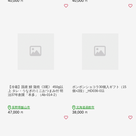
40,000
40,000
円
円
【冷蔵】国産 鰻 蒲焼《3尾》 450g以
ボンボンショコラ30個入ギフト（15
上 タレ・うなぎのミニおつまみ付 明
個×2段）_HD036-011
治37年創業「本多」（Ab-014-2）
長野県飯山市
北海道函館市
47,000
38,000
円
円