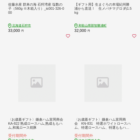
佐藤水産 群来の海 石狩湾産 塩数の
【ギフト用】生まぐろの本場紀州勝
子（560g ※木箱入り）_is001-326-0
浦から直送！ 生メバチマグロ 約1.5
00
kg
北海道石狩市
和歌山県那智勝浦町
33,000
32,000
円
円
〈お歳暮ギフト〉鎌倉ハム富岡商会
〈お歳暮ギフト〉鎌倉ハム富岡商
KA-822 熟成ロースハム,熟成ももハ
会 KN-831 特選ホワイトロースハ
ム,和風ロース焼豚
ム、特選ロースハム、特選ももハム
（ホワイト）
受付期間外
受付期間外