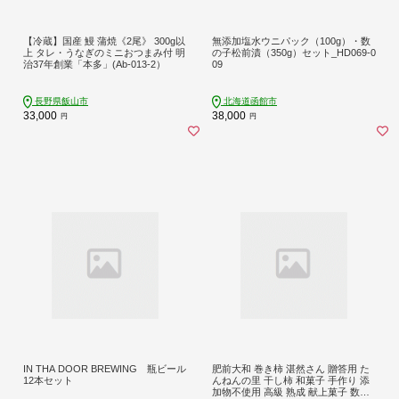
【冷蔵】国産 鰻 蒲焼《2尾》 300g以
無添加塩水ウニパック（100g）・数
上 タレ・うなぎのミニおつまみ付 明
の子松前漬（350g）セット_HD069-0
治37年創業「本多」(Ab-013-2）
09
長野県飯山市
北海道函館市
33,000
38,000
円
円
IN THA DOOR BREWING 瓶ビール
肥前大和 巻き柿 湛然さん 贈答用 た
12本セット
んねんの里 干し柿 和菓子 手作り 添
加物不使用 高級 熟成 献上菓子 数量