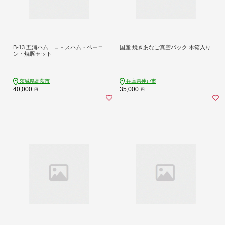
B-13 五浦ハム ロ－スハム・ベーコ
国産 焼きあなご真空パック 木箱入り
ン・焼豚セット
茨城県高萩市
兵庫県神戸市
40,000
35,000
円
円