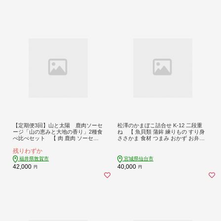
【定期便3回】山と太陽 鹿肉ソーセ
松澤のかまぼこ詰合せ K-12 二段重
ージ「山の恵みと大地の香り」2種食
ね 【 魚貝類 蒲鉾 練りもの すり身
べ比べセット 【 肉 鹿肉 ソーセー
ささかま 食材 つまみ おかず お弁当
ジ お肉 具材 おつまみ ジビエ お中元
食べ比べ セット 大容量 】
残りわずか
お歳暮 ギフト 贈り物 定期便】[103-t
03-a007]【敦賀市ふるさと納税】
福井県敦賀市
宮城県仙台市
42,000
40,000
円
円