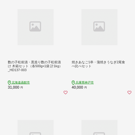
数の子松前漬・黒造り数の子松前漬
焼きあなご1串・蒲焼きうなぎ2尾食
け 木箱セット（各500g×1袋 計1kg）
べ比べセット
_HD137-003
北海道函館市
兵庫県神戸市
31,000
40,000
円
円