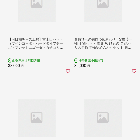
【河口湖チーズ工房】富士山セット
超特ひもの満腹つめあわせ S90【干
（ワインゴーダ・ハードタイプチー
物 干物セット 惣菜 魚 ひもの こだわ
ズ・フレッシュゴーダ・カチョカバ
りの干物 干物詰め合わせセット 満腹
ロ）
干物詰め合わせ 大あじ、小あじ 金目
鯛大 、大かます 神奈川県 小田原市
】
山梨県富士河口湖町
神奈川県小田原市
38,000
36,000
円
円