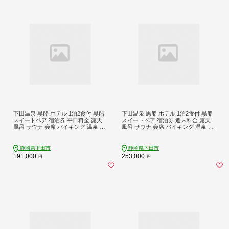
下田温泉 黒船 ホテル 1泊2食付 黒船
下田温泉 黒船 ホテル 1泊2食付 黒船
スイートペア 宿泊券 平日料金 露天
スイートペア 宿泊券 週末料金 露天
風呂 サウナ 会席 バイキング 温泉 旅
風呂 サウナ 会席 バイキング 温泉 旅
行 チケット 観光 トラベル オーシャ
行 チケット 観光 トラベル オーシャ
ンビュー 静岡県 下田市 伊豆 黒船ホ
ンビュー 静岡県 下田市 伊豆 黒船ホ
テル PTS079-00001
テル PTS079-00002
静岡県下田市
静岡県下田市
191,000
253,000
円
円