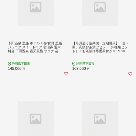
下田温泉 黒船 ホテル 1泊2食付 黒船
【毎月届く定期便・定期購入】「全6
ジュニア スイートペア 宿泊券 週末
回」高級お茶漬けセット（6種類セッ
料金 下田温泉 露天風呂 サウナ 会席
ト）※お茶漬け専用茶付き※ PTS02
バイキング 食事付き 温泉 リゾート
7-00206-T
ホテル 旅行 チケット 観光 トラベル
静岡県 下田市 伊豆 黒船ホテル PTS0
静岡県下田市
静岡県下田市
79-00004
145,000
108,000
円
円