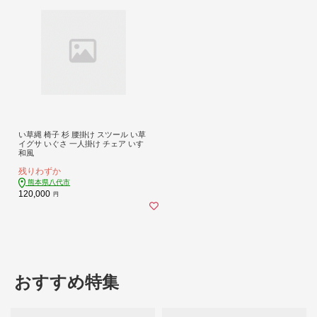
い草縄 椅子 杉 腰掛け スツール い草
イグサ いぐさ 一人掛け チェア いす
和風
残りわずか
熊本県八代市
120,000
円
おすすめ特集