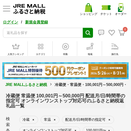
ショッピング
チケット
オーダー
/
ログイン
新規会員登録
0
人気ランキング
カテゴリ
特集
地域
旅行先
JRE MALLふるさと納税
冷蔵便・常温便・100,001円～500,00
冷蔵便 常温便 100,001円～500,000円 配送月/日/時間帯の
指定可 オンラインワンストップ対応可のふるさと納税返
礼品一覧
検
冷蔵
常温
配送月/日/時間帯の指定可
×
×
×
索
条
オンラインワンストップ対応可
100,001円〜
×
×