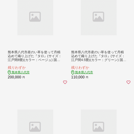
熊本県八代市産のい草を使って丹精
熊本県八代市産のい草を使って丹精
込めて織り上げた『タロ』(サイズ：
込めて織り上げた『タロ』(サイズ：
江戸間8畳)(カラー：ベージュ) 国産
江戸間4.5畳)(カラー：グリーン) 国産
イグサ 茣蓙 ござ ラグ カーペット 絨
イグサ ラグ カーペット 絨毯 マット
残りわずか
残りわずか
毯 マット 織物 敷き物 インテリア
敷き物
熊本県八代市
熊本県八代市
200,000
110,000
円
円