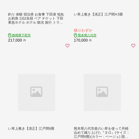
釣り 体験 宿泊券 お食事 下田港 地魚
い草上敷き【清正】江戸間4.5畳
お刺身 1泊2名様 ペア チケット 下田
東急ホテル ホテル 観光 旅行 トラベ
ル 伊豆旅行 ご飯 海の幸 鮮魚 海鮮 新
残りわずか
鮮 満喫 漁港 下田 須崎 静岡県 下田市
伊豆 し～もん PTS058-00001
静岡県下田市
熊本県八代市
217,000
170,000
円
円
い草上敷き【清正】江戸間6畳
熊本県八代市産のい草を使って丹精
込めて織り上げた『タロ』(サイズ：
江戸間6畳)(カラー：ベージュ) 国産