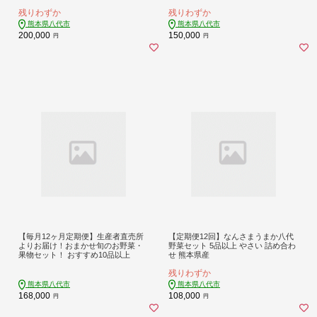
イグサ 茣蓙 ござ ラグ カーペット 絨
残りわずか
残りわずか
毯 マット 織物 敷き物 インテリア
熊本県八代市
熊本県八代市
200,000
150,000
円
円
【毎月12ヶ月定期便】生産者直売所
【定期便12回】なんさまうまか八代
よりお届け！おまかせ旬のお野菜・
野菜セット 5品以上 やさい 詰め合わ
果物セット！ おすすめ10品以上
せ 熊本県産
残りわずか
熊本県八代市
熊本県八代市
168,000
108,000
円
円