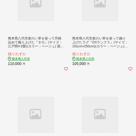
熊本県八代市産のい草を使って丹精
熊本県八代市産のい草を使って織り
込めて織り上げた『タロ』(サイズ：
上げたラグ『DXランクス』(サイズ：
江戸間4.5畳)(カラー：ベージュ) 国産
191cm×250cm)(カラー：ベージュ)
イグサ 茣蓙 ござ ラグ カーペット 絨
国産 イグサ 茣蓙 ござ ラグ カーペッ
残りわずか
残りわずか
毯 マット 織物 敷き物 インテリア
ト 絨毯 マット 織物 敷き物 インテリ
ア
熊本県八代市
熊本県八代市
110,000
105,000
円
円