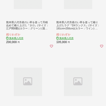
熊本県八代市産のい草を使って丹精
熊本県八代市産のい草を使って織り
込めて織り上げた『タロ』(サイズ：
上げたラグ『DXランクス』(サイズ：
江戸間8畳)(カラー：グリーン) 国産
191cm×250cm)(カラー：ワイン) 国
イグサ ラグ カーペット 絨毯 マット
産 イグサ 茣蓙 ござ ラグ カーペット
残りわずか
残りわずか
敷き物
絨毯 マット 織物 敷き物 インテリア
熊本県八代市
熊本県八代市
200,000
105,000
円
円