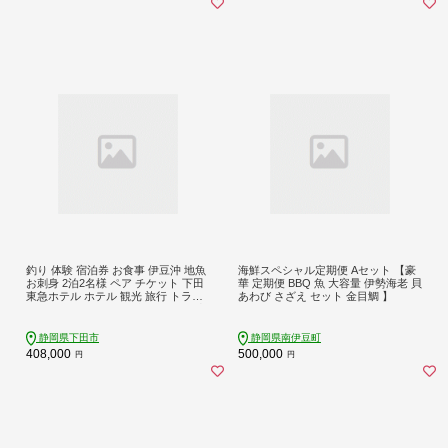
釣り 体験 宿泊券 お食事 伊豆沖 地魚
海鮮スペシャル定期便 Aセット 【豪
お刺身 2泊2名様 ペア チケット 下田
華 定期便 BBQ 魚 大容量 伊勢海老 貝
東急ホテル ホテル 観光 旅行 トラベ
あわび さざえ セット 金目鯛 】
ル 伊豆旅行 ご飯 海の幸 鮮魚 海鮮 新
鮮 満喫 漁港 下田 須崎 静岡県 下田市
伊豆 し～もん PTS058-00002
静岡県下田市
静岡県南伊豆町
408,000
500,000
円
円