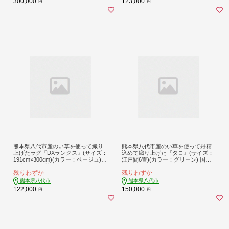
300,000
123,000
円
円
熊本県八代市産のい草を使って織り
熊本県八代市産のい草を使って丹精
上げたラグ『DXランクス』(サイズ：
込めて織り上げた『タロ』(サイズ：
191cm×300cm)(カラー：ベージュ)
江戸間6畳)(カラー：グリーン) 国産
国産 イグサ 茣蓙 ござ ラグ カーペッ
イグサ ラグ カーペット 絨毯 マット
残りわずか
残りわずか
ト 絨毯 マット 織物 敷き物 インテリ
敷き物
ア
熊本県八代市
熊本県八代市
122,000
150,000
円
円