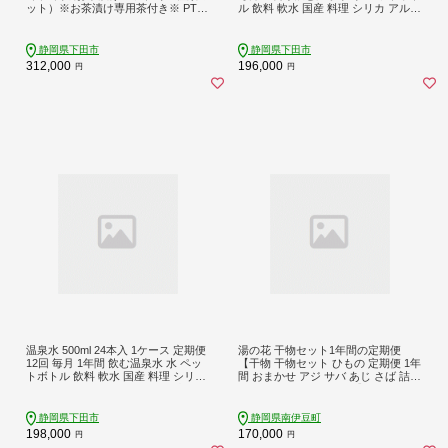
ット）※お茶漬け専用茶付き※ PTS0
ル 飲料 軟水 国産 料理 シリカ アルカ
27-00209-T
リ ミネラルウォーター 常温保存 備
蓄 観音温泉 静岡県 下田市 伊豆 PTS
007-00016-T
静岡県下田市
静岡県下田市
312,000
196,000
円
円
温泉水 500ml 24本入 1ケース 定期便
湯の花 干物セット1年間の定期便
12回 毎月 1年間 飲む温泉水 水 ペッ
【干物 干物セット ひもの 定期便 1年
トボトル 飲料 軟水 国産 料理 シリカ
間 おまかせ アジ サバ あじ さば 詰め
アルカリ ミネラルウォーター 常温保
合わせ 伊豆 海鮮 静岡県】
存 備蓄 観音温泉 静岡県 下田市 伊豆
PTS007-00019-T
静岡県下田市
静岡県南伊豆町
198,000
170,000
円
円