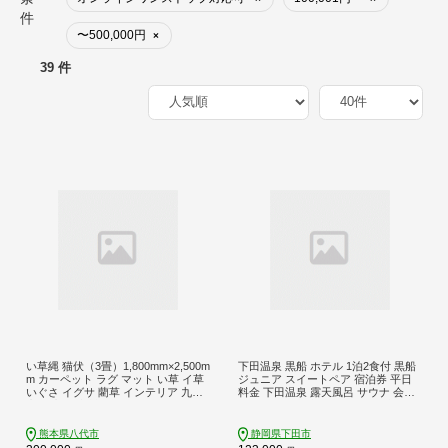
件
〜500,000円
×
39 件
い草縄 猫伏（3畳）1,800mm×2,500m
下田温泉 黒船 ホテル 1泊2食付 黒船
m カーペット ラグ マット い草 イ草
ジュニア スイートペア 宿泊券 平日
いぐさ イグサ 藺草 インテリア 九州
料金 下田温泉 露天風呂 サウナ 会席
産 国産 日本製
バイキング 食事付き 温泉 リゾート
ホテル 旅行 チケット 観光 トラベル
静岡県 下田市 伊豆 黒船ホテル PTS0
熊本県八代市
静岡県下田市
79-00003