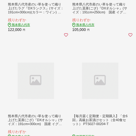
熊本県八代市産のい草を使って織り
熊本県八代市産のい草を使って織り
上げたラグ『DXランクス』(サイズ：
上げた茣蓙(ござ)『DXオルシャ』(サ
191cm×300cm)(カラー：ワイン) 国
イズ：191cm×250cm) 国産 イグサ
産 イグサ 茣蓙 ござ ラグ カーペット
ラグ カーペット 絨毯 マット 織物 敷
残りわずか
残りわずか
絨毯 マット 織物 敷き物 インテリア
き物 インテリア
熊本県八代市
熊本県八代市
122,000
105,000
円
円
熊本県八代市産のい草を使って織り
【毎月届く定期便・定期購入】「全6
上げた茣蓙(ござ)『DXオルシャ』(サ
回」高級お茶漬けセット（全40食セ
イズ：191cm×300cm) 国産 イグサ
ット） PTS027-00204-T
ラグ カーペット 絨毯 マット 織物 敷
残りわずか
き物 インテリア