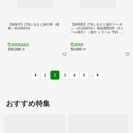
【熱海市】JTBふるさと旅行券（紙
【静岡県】JTBふるさと旅行クーポ
券）90,000円分
ン（15,000円分）有効期間3年（Eメ
ール発行）｜旅行 トラベル 予約 国
内旅行 JTB 宿泊 観光 体験 旅行券 宿
泊券 旅行予約 温泉 ホテル 旅館 チケ
ット 子供 子連れ カップル 家族 人気
静岡県熱海市
静岡県
おすすめ 旅行クーポン 店頭 オンラ
300,000
50,000
円
円
イン ネット予約 電話 有効期間3年
1
2
3
4
5
...
おすすめ特集