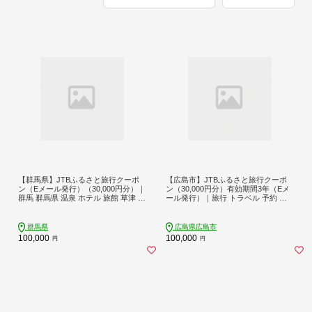
【群馬県】JTBふるさと旅行クーポ
【広島市】JTBふるさと旅行クーポ
ン（Eメール発行）（30,000円分）｜
ン（30,000円分）有効期間3年（Eメ
群馬 群馬県 温泉 ホテル 旅館 草津 伊
ール発行）｜旅行 トラベル 予約 国
香保 水上 四万 老神 万座 旅行券 宿泊
内旅行 JTB 宿泊 観光 体験 旅行券 宿
券 旅行 クーポン 宿泊 トラベル 観光
泊券 旅行予約 温泉 ホテル 旅館 チケ
ット 子供 子連れ カップル 家族 人気
群馬県
広島県広島市
おすすめ 旅行クーポン 店頭 オンラ
100,000
100,000
円
円
イン ネット予約 電話 有効期間3年