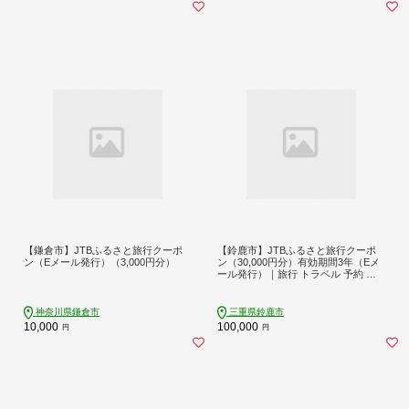
【鎌倉市】JTBふるさと旅行クーポ
【鈴鹿市】JTBふるさと旅行クーポ
ン（Eメール発行）（3,000円分）
ン（30,000円分）有効期間3年（Eメ
ール発行）｜旅行 トラベル 予約 国
内旅行 JTB 宿泊 観光 体験 旅行券 宿
泊券 旅行予約 ホテル 旅館 チケット
子供 子連れ カップル 家族 人気 おす
神奈川県鎌倉市
三重県鈴鹿市
すめ 旅行クーポン 店頭 オンライン
10,000
100,000
円
円
ネット予約 電話 有効期間3年