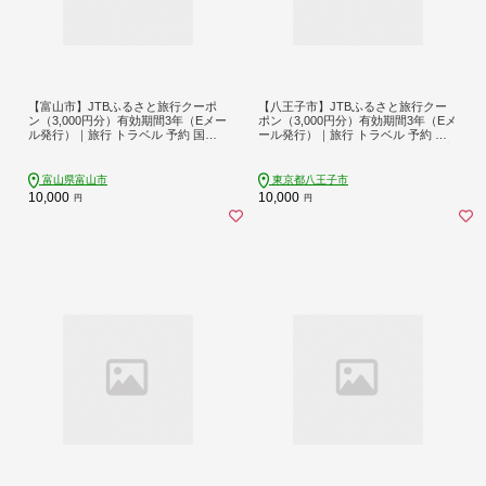
【富山市】JTBふるさと旅行クーポ
【八王子市】JTBふるさと旅行クー
ン（3,000円分）有効期間3年（Eメー
ポン（3,000円分）有効期間3年（Eメ
ル発行）｜旅行 トラベル 予約 国内
ール発行）｜旅行 トラベル 予約 国
旅行 JTB 宿泊 観光 体験 旅行券 宿泊
内旅行 JTB 宿泊 観光 体験 旅行券 宿
券 旅行予約 温泉 ホテル 旅館 チケッ
泊券 旅行予約 ホテル 旅館 チケット
ト 子供 子連れ カップル 家族 人気 お
子供 子連れ カップル 家族 人気 おす
富山県富山市
東京都八王子市
すすめ 旅行クーポン 店頭 オンライ
すめ 旅行クーポン 店頭 オンライン
10,000
10,000
円
円
ン ネット予約 電話 有効期間3年
ネット予約 東京 八王子