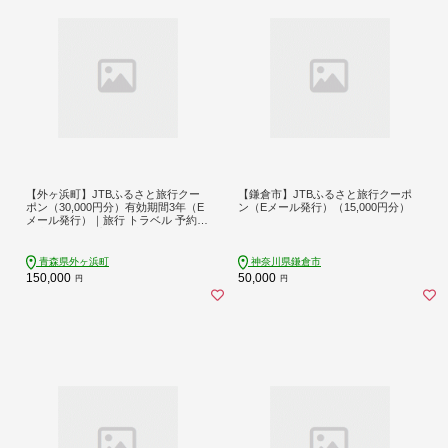
【外ヶ浜町】JTBふるさと旅行クー
【鎌倉市】JTBふるさと旅行クーポ
ポン（30,000円分）有効期間3年（E
ン（Eメール発行）（15,000円分）
メール発行）｜旅行 トラベル 予約
国内旅行 JTB 宿泊 観光 体験 旅行券
宿泊券 旅行予約 温泉 ホテル 旅館 チ
ケット 子供 子連れ カップル 家族 人
青森県外ヶ浜町
神奈川県鎌倉市
気 おすすめ 旅行クーポン 店頭 オン
150,000
50,000
円
円
ライン ネット予約 電話 有効期間3年