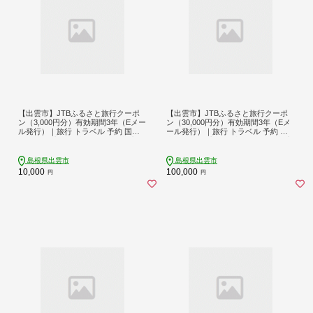
【出雲市】JTBふるさと旅行クーポ
【出雲市】JTBふるさと旅行クーポ
ン（3,000円分）有効期間3年（Eメー
ン（30,000円分）有効期間3年（Eメ
ル発行）｜旅行 トラベル 予約 国内
ール発行）｜旅行 トラベル 予約 国
旅行 JTB 宿泊 観光 体験 旅行券 宿泊
内旅行 JTB 宿泊 観光 体験 旅行券 宿
券 旅行予約 温泉 ホテル 旅館 チケッ
泊券 旅行予約 温泉 ホテル 旅館 チケ
ト 子供 子連れ カップル 家族 人気 お
ット 子供 子連れ カップル 家族 人気
島根県出雲市
島根県出雲市
すすめ 旅行クーポン 店頭 オンライ
おすすめ 旅行クーポン 店頭 オンラ
10,000
100,000
円
円
ン ネット予約 電話 有効期間3年
イン ネット予約 電話 有効期間3年