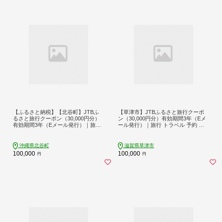
【ふるさと納税】【北谷町】JTBふ
【草津市】JTBふるさと旅行クーポ
るさと旅行クーポン（30,000円分）
ン（30,000円分）有効期間3年（Eメ
有効期間3年（Eメール発行）｜旅行
ール発行）｜旅行 トラベル 予約 国
トラベル 予約 国内旅行 JTB 宿泊 観
内旅行 JTB 宿泊 観光 体験 旅行券 宿
光 体験 旅行券 宿泊券 旅行予約 温泉
泊券 旅行予約 ホテル 旅館 チケット
ホテル 旅館 チケット 子供 子連れ カ
子供 子連れ カップル 家族 人気 おす
沖縄県北谷町
滋賀県草津市
ップル 家族 人気 おすすめ 旅行クー
すめ 旅行クーポン 店頭 オンライン
100,000
100,000
円
円
ポン 店頭 オンライン ネット予約 電
ネット予約 電話 有効期間3年
話 有効期間3年