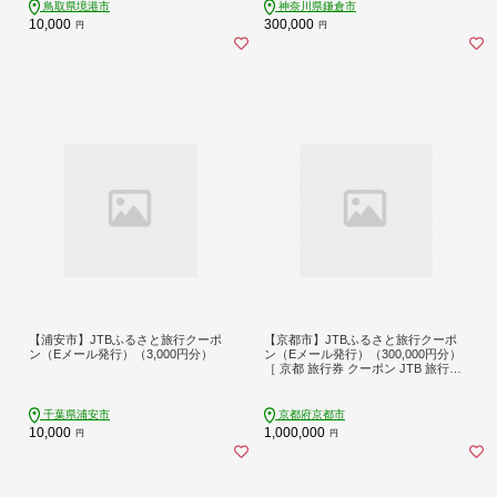
ト 子供 子連れ カップル 家族 人気 お
鳥取県境港市
神奈川県鎌倉市
すすめ 旅行クーポン 店頭 オンライ
10,000
300,000
円
円
ン ネット予約 電話 有効期間3年
【浦安市】JTBふるさと旅行クーポ
【京都市】JTBふるさと旅行クーポ
ン（Eメール発行）（3,000円分）
ン（Eメール発行）（300,000円分）
［ 京都 旅行券 クーポン JTB 旅行ク
ーポン Eメール発行 クーポン 旅行 ギ
フト 宿泊券 ホテル 旅館 宿泊 観光 グ
ルメ 人気 おすすめ ふるさと納税 ］
千葉県浦安市
京都府京都市
10,000
1,000,000
円
円