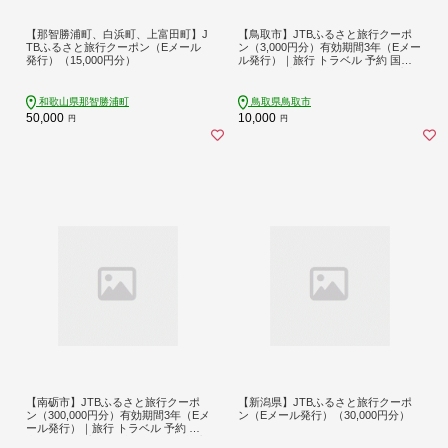
【那智勝浦町、白浜町、上富田町】J
【鳥取市】JTBふるさと旅行クーポ
TBふるさと旅行クーポン（Eメール
ン（3,000円分）有効期間3年（Eメー
発行）（15,000円分）
ル発行）｜旅行 トラベル 予約 国内
旅行 JTB 宿泊 観光 体験 旅行券 宿泊
券 旅行予約 温泉 ホテル 旅館 チケッ
ト 子供 子連れ カップル 家族 人気 お
和歌山県那智勝浦町
鳥取県鳥取市
すすめ 旅行クーポン 店頭 オンライ
50,000
10,000
円
円
ン ネット予約 電話 有効期間3年
【南砺市】JTBふるさと旅行クーポ
【新潟県】JTBふるさと旅行クーポ
ン（300,000円分）有効期間3年（Eメ
ン（Eメール発行）（30,000円分）
ール発行）｜旅行 トラベル 予約 国
内旅行 JTB 宿泊 観光 体験 旅行券 宿