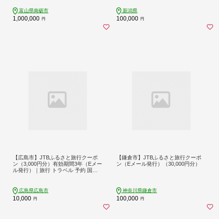
泊券 旅行予約 温泉 ホテル 旅館 チケ
ット 子供 子連れ カップル 家族 人気
富山県南砺市
新潟県
おすすめ 旅行クーポン 店頭 オンラ
1,000,000
100,000
円
円
イン ネット予約 電話 有効期間3年
【広島市】JTBふるさと旅行クーポ
【鎌倉市】JTBふるさと旅行クーポ
ン（3,000円分）有効期間3年（Eメー
ン（Eメール発行）（30,000円分）
ル発行）｜旅行 トラベル 予約 国内
旅行 JTB 宿泊 観光 体験 旅行券 宿泊
券 旅行予約 温泉 ホテル 旅館 チケッ
ト 子供 子連れ カップル 家族 人気 お
広島県広島市
神奈川県鎌倉市
すすめ 旅行クーポン 店頭 オンライ
10,000
100,000
円
円
ン ネット予約 電話 有効期間3年