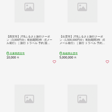
【西宮市】JTBふるさと旅行クーポ
【出雲市】JTBふるさと旅行クーポ
ン（3,000円分）有効期間3年（Eメー
ン（1,500,000円分）有効期間3年（E
ル発行）｜旅行 トラベル 予約 国内
メール発行）｜旅行 トラベル 予約
旅行 JTB 宿泊 観光 体験 旅行券 宿泊
国内旅行 JTB 宿泊 観光 体験 旅行券
券 旅行予約 温泉 ホテル 旅館 チケッ
宿泊券 旅行予約 温泉 ホテル 旅館 チ
ト 子供 子連れ カップル 家族 人気 お
ケット 子供 子連れ カップル 家族 人
兵庫県西宮市
島根県出雲市
すすめ 旅行クーポン 店頭 オンライ
気 おすすめ 旅行クーポン 店頭 オン
10,000
5,000,000
円
円
ン ネット予約 電話 有効期間3年
ライン ネット予約 電話 有効期間3年