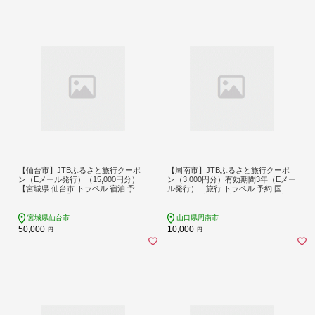
【仙台市】JTBふるさと旅行クーポ
【周南市】JTBふるさと旅行クーポ
ン（Eメール発行）（15,000円分）
ン（3,000円分）有効期間3年（Eメー
【宮城県 仙台市 トラベル 宿泊 予約
ル発行）｜旅行 トラベル 予約 国内
人気 おすすめ】
旅行 JTB 宿泊 観光 体験 旅行券 宿泊
券 旅行予約 ホテル 旅館 チケット 子
供 子連れ カップル 家族 人気 おすす
宮城県仙台市
山口県周南市
め 旅行クーポン 店頭 オンライン ネ
50,000
10,000
円
円
ット予約 電話 有効期間3年