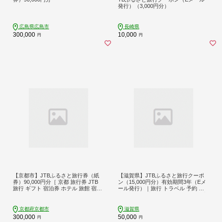
発行）（3,000円分）
広島県広島市
長崎県
300,000
10,000
円
円
【京都市】JTBふるさと旅行券（紙
【滋賀県】JTBふるさと旅行クーポ
券）90,000円分［ 京都 旅行券 JTB
ン（15,000円分）有効期間3年（Eメ
旅行 ギフト 宿泊券 ホテル 旅館 宿泊
ール発行）｜旅行 トラベル 予約 国
観光 予約 ホテル ツアー 人気 おすす
内旅行 JTB 宿泊 観光 体験 旅行券 宿
め ふるさと納税 ］
泊券 旅行予約 ホテル 旅館 チケット
子供 子連れ カップル 家族 人気 おす
京都府京都市
滋賀県
すめ 旅行クーポン 店頭 オンライン
300,000
50,000
円
円
ネット予約 電話 有効期間3年