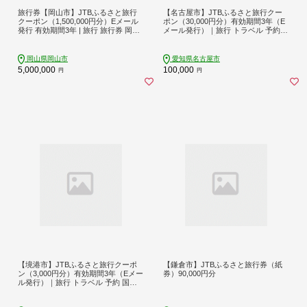
旅行券【岡山市】JTBふるさと旅行
【名古屋市】JTBふるさと旅行クー
クーポン（1,500,000円分）Eメール
ポン（30,000円分）有効期間3年（E
発行 有効期間3年​ | 旅行 旅行券 岡山
メール発行）｜旅行 トラベル 予約
宿泊券 宿泊 旅行 クーポン トラベル
国内旅行 JTB 宿泊 観光 体験 旅行券
国内旅行 岡山旅行 岡山市 後楽園 JT
宿泊券 旅行予約 ホテル 旅館 チケッ
B トラベルクーポン 観光 体験 ホテル
ト 子供 子連れ カップル 家族 人気 お
岡山県岡山市
愛知県名古屋市
旅館 チケット 人気 おすすめ 店頭 オ
すすめ 旅行クーポン 店頭 オンライ
5,000,000
100,000
円
円
ンライン ネット予約 電話
ン ネット予約 電話 有効期間3年
【境港市】JTBふるさと旅行クーポ
【鎌倉市】JTBふるさと旅行券（紙
ン（3,000円分）有効期間3年（Eメー
券）90,000円分
ル発行）｜旅行 トラベル 予約 国内
旅行 JTB 宿泊 観光 体験 旅行券 宿泊
券 旅行予約 温泉 ホテル 旅館 チケッ