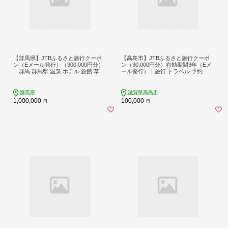
【群馬県】JTBふるさと旅行クーポ
【高島市】JTBふるさと旅行クーポ
ン（Eメール発行）（300,000円分）
ン（30,000円分）有効期間3年（Eメ
｜群馬 群馬県 温泉 ホテル 旅館 草津
ール発行）｜旅行 トラベル 予約 国
伊香保 水上 四万 老神 万座 旅行券 宿
内旅行 JTB 宿泊 観光 体験 旅行券 宿
泊券 旅行 クーポン 宿泊 トラベル 観
泊券 旅行予約 ホテル 旅館 チケット
光
子供 子連れ カップル 家族 人気 おす
群馬県
滋賀県高島市
すめ 旅行クーポン 店頭 オンライン
1,000,000
100,000
円
円
ネット予約 電話 有効期間3年