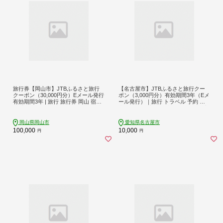
旅行券【岡山市】JTBふるさと旅行
【名古屋市】JTBふるさと旅行クー
クーポン（30,000円分）Eメール発行
ポン（3,000円分）有効期間3年（Eメ
有効期間3年​ | 旅行 旅行券 岡山 宿泊
ール発行）｜旅行 トラベル 予約 国
券 宿泊 旅行 クーポン トラベル 国内
内旅行 JTB 宿泊 観光 体験 旅行券 宿
旅行 岡山旅行 岡山市 後楽園 JTB ト
泊券 旅行予約 ホテル 旅館 チケット
ラベルクーポン 観光 体験 ホテル 旅
子供 子連れ カップル 家族 人気 おす
岡山県岡山市
愛知県名古屋市
館 チケット 人気 おすすめ 店頭 オン
すめ 旅行クーポン 店頭 オンライン
100,000
10,000
円
円
ライン ネット予約 電話
ネット予約 電話 有効期間3年