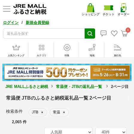
ショッピング
チケット
オーダー
/
ログイン
新規会員登録
0
人気ランキング
カテゴリ
特集
地域
旅行先
JRE MALLふるさと納税
常温便・JTBの返礼品一覧
2ページ目
常温便 JTBのふるさと納税返礼品一覧 2ページ目
検索条件
JTB
常温
×
×
2,065 件