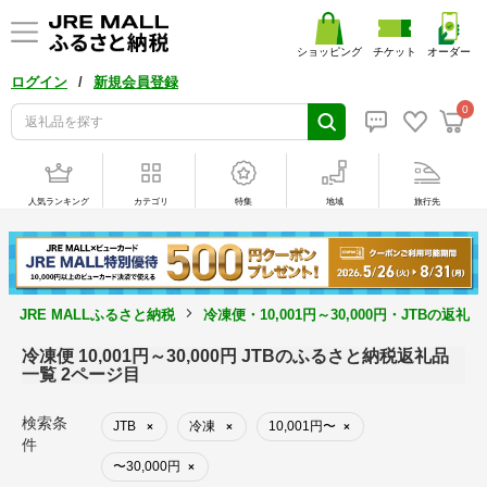
ショッピング
チケット
オーダー
/
ログイン
新規会員登録
0
人気ランキング
カテゴリ
特集
地域
旅行先
JRE MALLふるさと納税
冷凍便・10,001円～30,000円・JTBの返礼
冷凍便 10,001円～30,000円 JTBのふるさと納税返礼品
一覧 2ページ目
検索条
JTB
冷凍
10,001円〜
×
×
×
件
〜30,000円
×