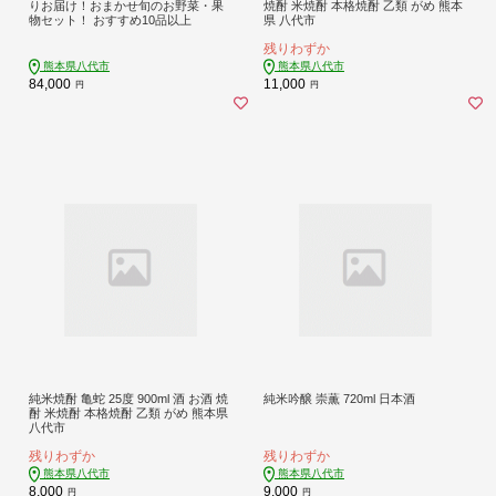
りお届け！おまかせ旬のお野菜・果
焼酎 米焼酎 本格焼酎 乙類 がめ 熊本
物セット！ おすすめ10品以上
県 八代市
残りわずか
熊本県八代市
熊本県八代市
84,000
11,000
円
円
純米焼酎 亀蛇 25度 900ml 酒 お酒 焼
純米吟醸 崇薫 720ml 日本酒
酎 米焼酎 本格焼酎 乙類 がめ 熊本県
八代市
残りわずか
残りわずか
熊本県八代市
熊本県八代市
8,000
9,000
円
円