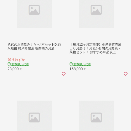
八代のお酒飲みくらべ4本セットD 純
【毎月12ヶ月定期便】生産者直売所
米焼酎 純米吟醸酒 晩白柚のお酒
よりお届け！おまかせ旬のお野菜・
果物セット！ おすすめ10品以上
残りわずか
熊本県八代市
熊本県八代市
23,000
168,000
円
円