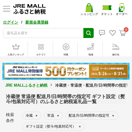
ショッピング
チケット
オーダー
/
ログイン
新規会員登録
0
人気ランキング
カテゴリ
特集
地域
旅行先
JRE MALLふるさと納税
冷蔵便・常温便・配送月/日/時間帯の指定可
冷蔵便 常温便 配送月/日/時間帯の指定可 ギフト設定（熨
斗/包装対応可）のふるさと納税返礼品一覧
検索
冷蔵
常温
配送月/日/時間帯の指定可
×
×
×
条件
ギフト設定（熨斗/包装対応可）
×