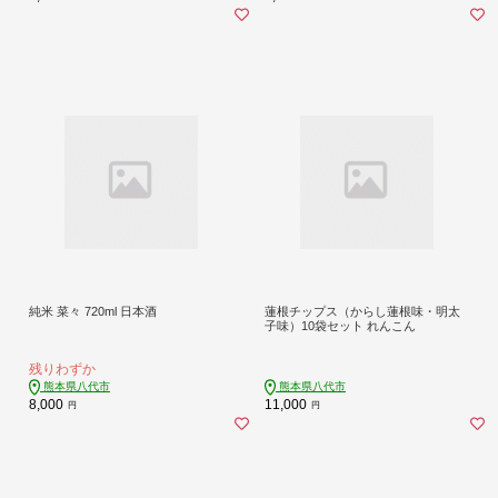
純米 菜々 720ml 日本酒
蓮根チップス（からし蓮根味・明太
子味）10袋セット れんこん
残りわずか
熊本県八代市
熊本県八代市
8,000
11,000
円
円