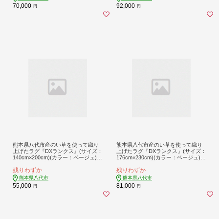
70,000
92,000
円
円
熊本県八代市産のい草を使って織り
熊本県八代市産のい草を使って織り
上げたラグ『DXランクス』(サイズ：
上げたラグ『DXランクス』(サイズ：
140cm×200cm)(カラー：ベージュ)
176cm×230cm)(カラー：ベージュ)
国産 イグサ 茣蓙 ござ ラグ カーペッ
国産 イグサ 茣蓙 ござ ラグ カーペッ
残りわずか
残りわずか
ト 絨毯 マット 織物 敷き物 インテリ
ト 絨毯 マット 織物 敷き物 インテリ
ア
ア
熊本県八代市
熊本県八代市
55,000
81,000
円
円