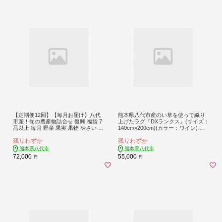
【定期便12回】【毎月お届け】八代
熊本県八代市産のい草を使って織り
市産！旬の農産物詰合せ 復興 福袋 7
上げたラグ『DXランクス』(サイズ：
品以上 毎月 野菜 果実 果物 やさい く
140cm×200cm)(カラー：ワイン) 国
だもの フルーツ 合計7品目以上 セッ
産 イグサ 茣蓙 ござ ラグ カーペット
残りわずか
残りわずか
ト 季節の野菜 季節の果実 春 夏 秋 冬
絨毯 マット 織物 敷き物 インテリア
旬 おまかせ 定期 国産 熊本県 八代市
熊本県八代市
熊本県八代市
72,000
55,000
円
円