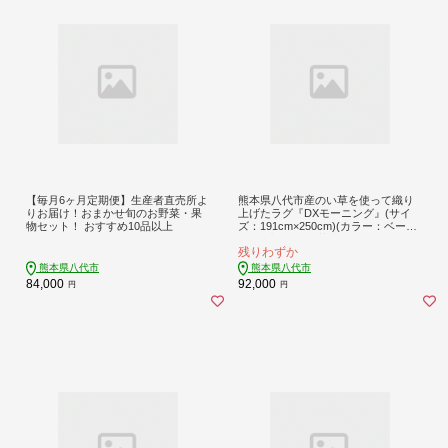
【毎月6ヶ月定期便】生産者直売所よ
熊本県八代市産のい草を使って織り
りお届け！おまかせ旬のお野菜・果
上げたラグ『DXモーニング』(サイ
物セット！ おすすめ10品以上
ズ：191cm×250cm)(カラー：ベージ
ュ) 国産 イグサ 茣蓙 ござ ラグ カー
残りわずか
ペット 絨毯 マット 織物 敷き物 イン
テリア
熊本県八代市
熊本県八代市
84,000
92,000
円
円