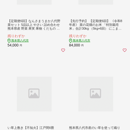
【定期便6回】なんさまうまか八代野
【先行予約】 【定期便6回】 《令和8
菜セット 5品以上 やさい 詰め合わせ
年産》 菜の花畑のお米 「特別栽培
熊本県産 野菜 果実 果物 くだもの フ
米」合計30kg （5kg×6回） にこまる
ルーツ セット 季節の野菜 季節の果
米 お米 精米 国産 白米 ごはん 熊本県
残りわずか
残りわずか
実 春 夏 秋 冬 旬 おまかせ 定期 国産
八代市 【2026年12月上旬より順次発
八代市産 熊本県
送】
熊本県八代市
熊本県八代市
54,000
84,000
円
円
い草上敷き【不知火】江戸間6畳
熊本県八代市産のい草を使って織り