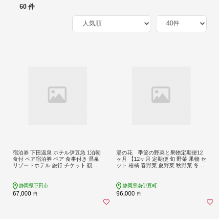
60 件
宿泊券 下田温泉 ホテル伊豆急 1泊朝
湯の花 季節の野菜と果物定期便12
食付 ペア宿泊券 ペア 食事付き 温泉
ヶ月 【12ヶ月 定期便 旬 野菜 果物 セ
リゾートホテル 旅行 チケット 観光
ット 柑橘 春野菜 夏野菜 秋野菜 冬野
トラベル オーシャンビュー バイキン
菜 人気 】
グ 白浜海岸 静岡県 下田市 伊豆 PTS
046-00001
静岡県下田市
静岡県南伊豆町
67,000
96,000
円
円