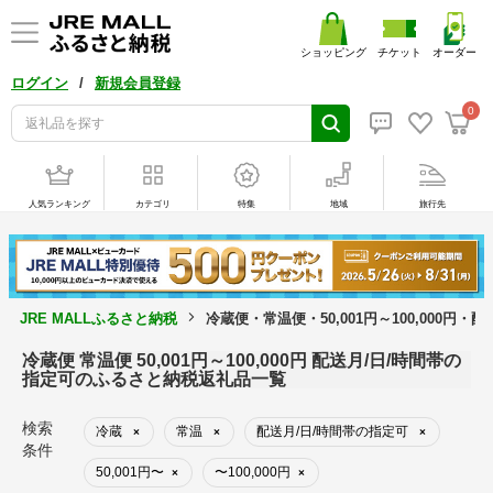
ショッピング
チケット
オーダー
/
ログイン
新規会員登録
0
人気ランキング
カテゴリ
特集
地域
旅行先
JRE MALLふるさと納税
冷蔵便・常温便・50,001円～100,000円
冷蔵便 常温便 50,001円～100,000円 配送月/日/時間帯の
指定可のふるさと納税返礼品一覧
検索
冷蔵
常温
配送月/日/時間帯の指定可
×
×
×
条件
50,001円〜
〜100,000円
×
×