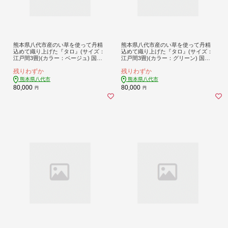
熊本県八代市産のい草を使って丹精
熊本県八代市産のい草を使って丹精
込めて織り上げた『タロ』(サイズ：
込めて織り上げた『タロ』(サイズ：
江戸間3畳)(カラー：ベージュ) 国産
江戸間3畳)(カラー：グリーン) 国産
イグサ 茣蓙 ござ ラグ カーペット 絨
イグサ ラグ カーペット 絨毯 マット
残りわずか
残りわずか
毯 マット 織物 敷き物 インテリア
敷き物
熊本県八代市
熊本県八代市
80,000
80,000
円
円