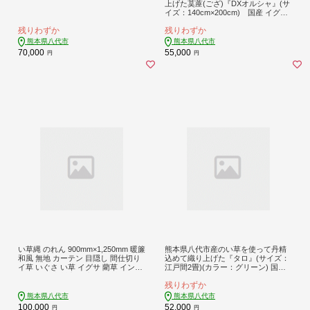
上げた茣蓙(ござ)『DXオルシャ』(サ
イズ：140cm×200cm) 国産 イグサ
ラグ カーペット 絨毯 マット 織物 敷
残りわずか
残りわずか
き物 インテリア
熊本県八代市
熊本県八代市
70,000
55,000
円
円
い草縄 のれん 900mm×1,250mm 暖簾
熊本県八代市産のい草を使って丹精
和風 無地 カーテン 目隠し 間仕切り
込めて織り上げた『タロ』(サイズ：
イ草 いぐさ い草 イグサ 藺草 インテ
江戸間2畳)(カラー：グリーン) 国産
リア 雑貨 九州産 国産 日本製
イグサ ラグ カーペット 絨毯 マット
残りわずか
敷き物
熊本県八代市
熊本県八代市
100,000
52,000
円
円