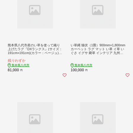
熊本県八代市産のい草を使って織り
い草縄 猫伏（1畳）900mm×1,800mm
上げたラグ『DXランクス』(サイズ：
カーペット ラグ マット い草 イ草 い
191cm×191cm)(カラー：ベージュ)
ぐさ イグサ 藺草 インテリア 九州産
国産 イグサ 茣蓙 ござ ラグ カーペッ
国産 日本製
残りわずか
ト 絨毯 マット 織物 敷き物 インテリ
ア
熊本県八代市
熊本県八代市
81,000
100,000
円
円