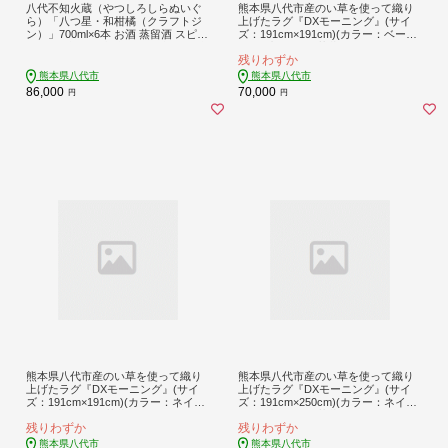
八代不知火蔵（やつしろしらぬいぐ
熊本県八代市産のい草を使って織り
ら）「八つ星・和柑橘（クラフトジ
上げたラグ『DXモーニング』(サイ
ン）」700ml×6本 お酒 蒸留酒 スピリ
ズ：191cm×191cm)(カラー：ベージ
ッツ 酒 和柑橘 青柚子 不知火 晩白柚
ュ) 国産 イグサ 茣蓙 ござ ラグ カー
残りわずか
ボタニカル フレッシュな香り ストレ
ペット 絨毯 マット 織物 敷き物 イン
ート ソーダ ロック
テリア
熊本県八代市
熊本県八代市
86,000
70,000
円
円
熊本県八代市産のい草を使って織り
熊本県八代市産のい草を使って織り
上げたラグ『DXモーニング』(サイ
上げたラグ『DXモーニング』(サイ
ズ：191cm×191cm)(カラー：ネイビ
ズ：191cm×250cm)(カラー：ネイビ
ー) 国産 イグサ 茣蓙 ござ ラグ カー
ー) 国産 イグサ 茣蓙 ござ ラグ カー
残りわずか
残りわずか
ペット 絨毯 マット 織物 敷き物 イン
ペット 絨毯 マット 織物 敷き物 イン
テリア
テリア
熊本県八代市
熊本県八代市