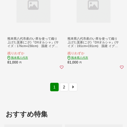
熊本県八代市産のい草を使って織り
熊本県八代市産のい草を使って織り
上げた茣蓙(ござ)『DXオルシャ』(サ
上げた茣蓙(ござ)『DXオルシャ』(サ
イズ：176cm×230cm) 国産 イグサ
イズ：191cm×191cm) 国産 イグサ
ラグ カーペット 絨毯 マット 織物 敷
ラグ カーペット 絨毯 マット 織物 敷
残りわずか
残りわずか
き物 インテリア
き物 インテリア
熊本県八代市
熊本県八代市
81,000
81,000
円
円
1
2
おすすめ特集