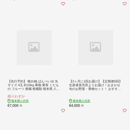
【先行予約】 晩白柚 ばんぺいゆ 3L
【2ヶ月に1回お届け】【定期便6回】
サイズ 4玉 約10kg 果物 果実 くだも
生産者直売所よりお届け！おまかせ
の フルーツ 柑橘 柑橘類 熊本県 八代
旬のお野菜・果物セット！ おすすめ
市 【2026年12月上旬より順次発送】
10品以上
残りわずか
熊本県八代市
熊本県八代市
67,000
84,000
円
円