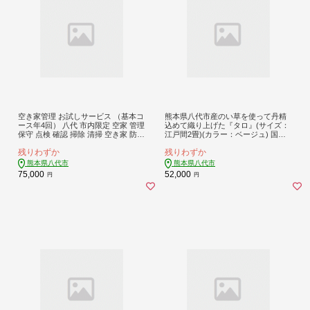
空き家管理 お試しサービス （基本コ
熊本県八代市産のい草を使って丹精
ース年4回） 八代 市内限定 空家 管理
込めて織り上げた『タロ』(サイズ：
保守 点検 確認 掃除 清掃 空き家 防犯
江戸間2畳)(カラー：ベージュ) 国産
セキュリティ チェック 安全 対策 見
イグサ 茣蓙 ござ ラグ カーペット 絨
残りわずか
残りわずか
回り 代行 サービス 不動産
毯 マット 織物 敷き物 インテリア
熊本県八代市
熊本県八代市
75,000
52,000
円
円