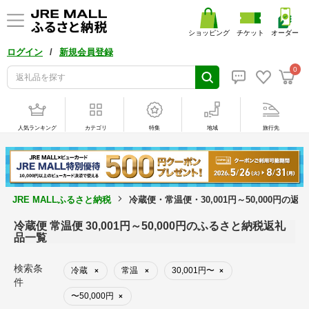
ショッピング
チケット
オーダー
/
ログイン
新規会員登録
0
人気ランキング
カテゴリ
特集
地域
旅行先
JRE MALLふるさと納税
冷蔵便・常温便・30,001円～50,000円の返
冷蔵便 常温便 30,001円～50,000円のふるさと納税返礼
品一覧
検索条
冷蔵
常温
30,001円〜
×
×
×
件
〜50,000円
×