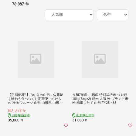
78,887 件
【定期便3回】みのりの山形～佐藤錦
令和7年産 山形産 特別栽培米 つや姫
を味わう食べつくし定期便～くだも
10kg(5kg×2) 精米 人気 米 ブランド米
の 果物 フルーツ 山形 山形県 山形市
米 精米したて 山形 FY25-488
FY23-908
残りわずか
山形県山形市
山形県山形市
35,000
31,000
円
円