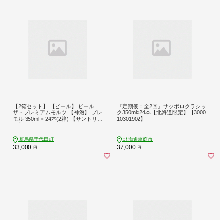
【2箱セット】 【ビール】 ビール
『定期便：全2回』サッポロクラシッ
ザ・プレミアムモルツ 【神泡】 プレ
ク350ml×24本【北海道限定】【3000
モル 350ml × 24本(2箱) 【サントリ
10301902】
ー】※沖縄・離島地域へのお届け不
可ch016-001ss-sp
群馬県千代田町
北海道恵庭市
33,000
37,000
円
円