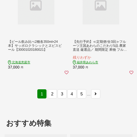
【ビール飲み比べ2種各350ml×24
【先行予約】≪定期便/全3回≫フル
本】サッポロクラシックとヱビスビ
ーツ王国あわらのこだわり5品 農家
ール【30001020180021】
直送 厳選品／ 期間限定 果物 フルー
ツ 青肉メロン 赤肉メロン 西瓜 とう
残りわずか
もろこし 産地直送 ※2027年6月中旬
より順次発送 [aw039-c002]
北海道恵庭市
福井県あわら市
37,000
37,000
円
円
1
2
3
4
5
...
おすすめ特集