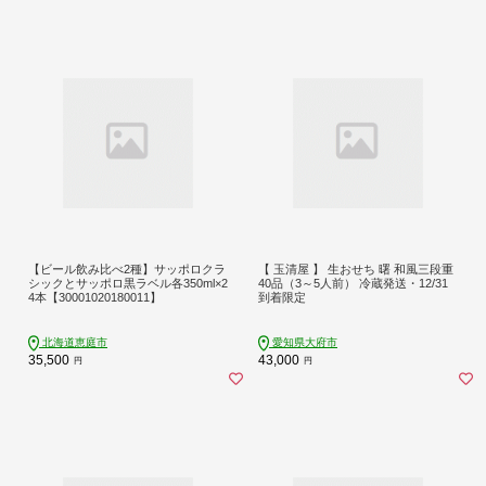
【ビール飲み比べ2種】サッポロクラ
【 玉清屋 】 生おせち 曙 和風三段重
シックとサッポロ黒ラベル各350ml×2
40品（3～5人前） 冷蔵発送・12/31
4本【30001020180011】
到着限定
北海道恵庭市
愛知県大府市
35,500
43,000
円
円