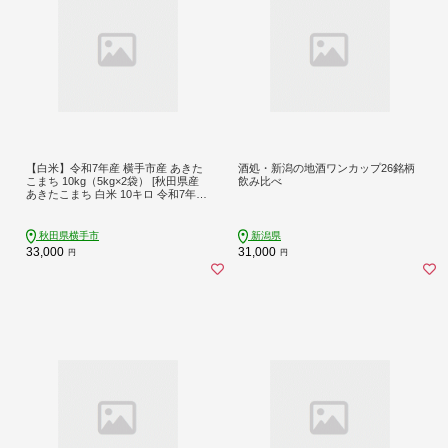
【白米】令和7年産 横手市産 あきた
酒処・新潟の地酒ワンカップ26銘柄
こまち 10kg（5kg×2袋） [秋田県産
飲み比べ
あきたこまち 白米 10キロ 令和7年産
秋田こまち]
秋田県横手市
新潟県
33,000
31,000
円
円