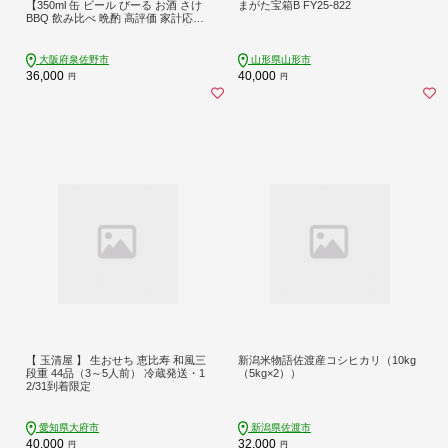
【350ml 缶 ビール びーる お酒 さけ
まがた宝箱B FY25-822
BBQ 飲み比べ 晩酌 高評価 家計応援
特別規格 ヤッホーブルーイング】 G
3895-1
大阪府泉佐野市
山形県山形市
36,000
40,000
円
円
【 玉清屋 】 生おせち 恵比寿 和風三
新潟米物語佐渡産コシヒカリ（10kg
段重 44品（3～5人前） 冷蔵発送・1
（5kg×2））
2/31到着限定
愛知県大府市
新潟県佐渡市
40,000
32,000
円
円