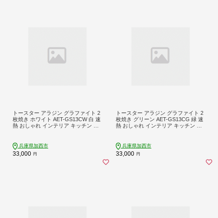
トースター アラジン グラファイト 2
トースター アラジン グラファイト 2
枚焼き ホワイト AET-GS13CW 白 速
枚焼き グリーン AET-GS13CG 緑 速
熱 おしゃれ インテリア キッチン 家
熱 おしゃれ インテリア キッチン 家
電 兵庫 加西市 お掃除 お手入れ楽々
電 兵庫 加西市 朝食 食パン グラファ
朝食 食パン グラファイトヒーター
イトヒーター 速暖 パン焼き タイマ
速暖 パン焼き タイマー付き 温め
ー付き 温め サクサク カリカリ トー
兵庫県加西市
兵庫県加西市
スト
33,000
33,000
円
円