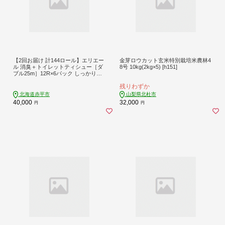
【2回お届け 計144ロール】エリエー
金芽ロウカット玄米特別栽培米農林4
ル 消臭＋トイレットティシュー［ダ
8号 10kg(2kg×5) [h151]
ブル25m］12R×6パック しっかり香
るフレッシュクリアの香り 日用品 ト
残りわずか
イレ 消耗品 トイレットペーパー 香
り付き 防臭
北海道赤平市
山梨県北杜市
40,000
32,000
円
円