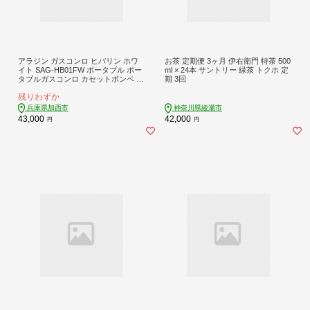
アラジン ガスコンロ ヒバリン ホワ
お茶 定期便 3ヶ月 伊右衛門 特茶 500
イト SAG-HB01FW ポータブル ポー
ml × 24本 サントリー 緑茶 トクホ 定
タブルガスコンロ カセットボンベ ア
期 3回
ウトドア キャンプ 焼肉 おしゃれ 兵
残りわずか
庫 加西市 調理 家電 インテリア 卓上
ガスグリル 持ち運び 遠赤グラファイ
兵庫県加西市
神奈川県綾瀬市
ト
43,000
42,000
円
円