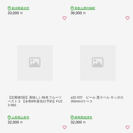
宿泊分まで パッケージ旅行
新潟県新潟市
和歌山県印南町
33,000
36,000
円
円
【定期便3回】美味しい秋冬フルーツ
a32-037 ビール 黒ラベル サッポロ
ベスト３ 【令和8年産先行予約】FU2
350ml×2ケース
3-960
山形県山形市
静岡県焼津市
32,000
32,000
円
円