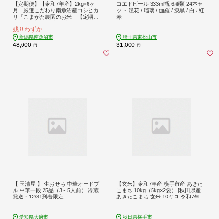
【定期便】【令和7年産】2kg×6ヶ
コエドビール 333ml瓶 6種類 24本セ
月 厳選こだわり南魚沼産コシヒカ
ット 毬花 / 瑠璃 / 伽羅 / 漆黒 / 白 / 紅
リ「こまがた農園のお米」【定期便
赤
銘柄米 ブランド米 精米 こしひかり
残りわずか
コシヒカリ 魚沼産 新潟米 産地直送
お米 米 こめ コメ ご飯 御飯 ごはん】
新潟県南魚沼市
埼玉県東松山市
48,000
31,000
円
円
【 玉清屋 】 生おせち 中華オードブ
【玄米】令和7年産 横手市産 あきた
ル 中華一段 25品（3～5人前） 冷蔵
こまち 10kg（5kg×2袋） [秋田県産
発送・12/31到着限定
あきたこまち 玄米 10キロ 令和7年産
秋田こまち]
愛知県大府市
秋田県横手市