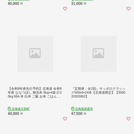
40,000
31,000
円
円
【令和8年産先行予約】北海道 令和8
『定期便：全2回』サッポロクラシッ
年産 ななつぼし 無洗米 5kg×4袋 計2
ク500ml×24本【北海道限定】【3000
0kg 特A 米 白米 ご飯 お米 ごはん 国
20303902】
産 ブランド米 時短 便利 常温 お取り
寄せ 産地直送 農家直送 送料無料 月
形
北海道月形町
北海道恵庭市
40,000
47,500
円
円