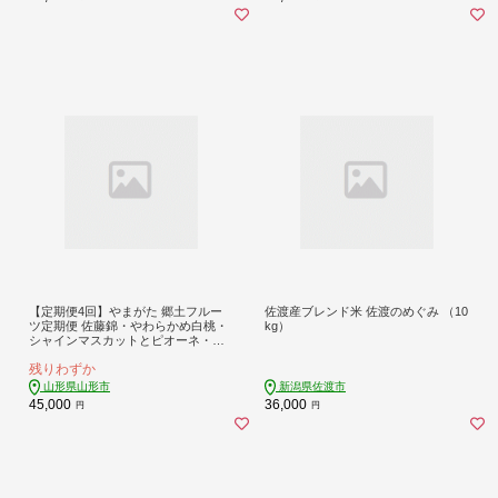
【定期便4回】やまがた 郷土フルー
佐渡産ブレンド米 佐渡のめぐみ （10
ツ定期便 佐藤錦・やわらかめ白桃・
kg）
シャインマスカットとピオーネ・り
んごとラ・フランス FZ23-929
残りわずか
山形県山形市
新潟県佐渡市
45,000
36,000
円
円