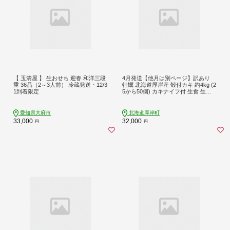
【 玉清屋 】 生おせち 迎春 和洋三段
4月発送【他月は別ページ】訳あり
重 36品（2～3人前） 冷蔵発送・12/3
牡蠣 北海道厚岸産 殻付カキ 約4kg (2
1到着限定
5から50個) カキナイフ付 生食 生牡
蠣 貝付き牡蠣 貝 海鮮 魚介類 殻付き
牡蠣 マルえもん
愛知県大府市
北海道厚岸町
33,000
32,000
円
円