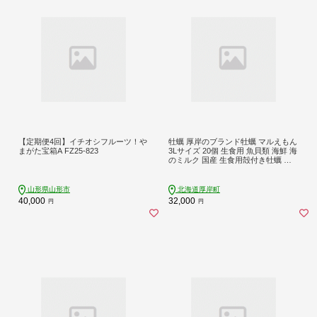
【定期便4回】イチオシフルーツ！や
牡蠣 厚岸のブランド牡蠣 マルえもん
まがた宝箱A FZ25-823
3Lサイズ 20個 生食用 魚貝類 海鮮 海
のミルク 国産 生食用殻付き牡蠣 ま
ろやか クリーミー 食べやすい品種
海の香り 牡蠣の酒蒸し 焼き牡蠣 マ
ルえもん
山形県山形市
北海道厚岸町
40,000
32,000
円
円