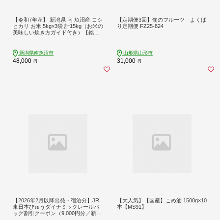
【令和7年産】 新潟県 南 魚沼産 コシ
【定期便3回】旬のフルーツ よくば
ヒカリ お米 5kg×3袋 計15kg（お米の
り定期便 FZ25-824
美味しい炊き方ガイド付き）【銘柄
米 ブランド米 精米 こしひかり コシ
ヒカリ 魚沼産 新潟米 産地直送 お米
米 こめ コメ ご飯 御飯 ごはん】
新潟県南魚沼市
山形県山形市
48,000
31,000
円
円
【2026年2月以降出発・宿泊分】JR
【大人気】【国産】こめ油 1500g×10
東日本びゅうダイナミックレールパ
本【MS91】
ック割引クーポン（9,000円分／新潟
県新潟市）※2027年1月31日出発・