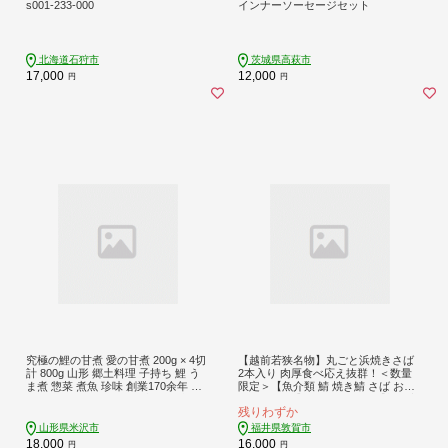
s001-233-000
インナーソーセージセット
北海道石狩市
茨城県高萩市
17,000
12,000
円
円
究極の鯉の甘煮 愛の甘煮 200g × 4切
【越前若狭名物】丸ごと浜焼きさば
計 800g 山形 郷土料理 子持ち 鯉 う
2本入り 肉厚食べ応え抜群！＜数量
ま煮 惣菜 煮魚 珍味 創業170余年 タ
限定＞【魚介類 鯖 焼き鯖 さば おつ
スクフーズ みやさかや 山形県 米沢
まみ 酒の肴】 [007-a003_A]【敦賀市
残りわずか
市
ふるさと納税】
山形県米沢市
福井県敦賀市
18,000
16,000
円
円