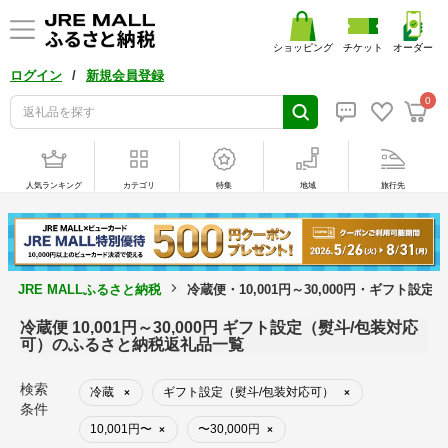
ショッピング
チケット
オーダー
/
ログイン
新規会員登録
0
人気ランキング
カテゴリ
特集
地域
旅行先
JRE MALLふるさと納税
冷蔵便・10,001円～30,000円・ギフト
冷蔵便 10,001円～30,000円 ギフト設定（熨斗/包装対応
可）のふるさと納税返礼品一覧
検索
冷蔵
ギフト設定（熨斗/包装対応可）
×
×
条件
10,001円〜
〜30,000円
×
×