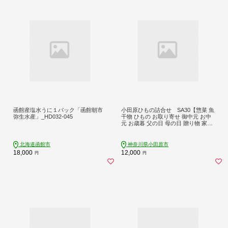
函館産塩水うに１パック「函館朝市
小田原ひもの詰合せ SA30【惣菜 魚
弥生水産」_HD032-045
干物 ひもの お取り寄せ 御中元 お中
元 お歳暮 父の日 母の日 贈り物 家庭
用 自宅用 贈答品 贈答用 ギフト 定番
朝食 朝ごはん 国産 中あじ 神奈川県
小田原市 】
北海道函館市
神奈川県小田原市
18,000
12,000
円
円