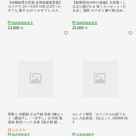
【内閣総理大臣賞 名誉総裁賞受賞】
【創業明治14年の老舗】大容量！し
カステラ 1斤＋0.5斤×2本 計2斤 / か
まばら揚げかま 味くらべセット / か
すてら 菓子 おやつ かすてら カステ
まぼこ 蒲鉾 カマボコ 練り物 詰め合
ラ 長崎かすてら 長崎カステラ / 南島
わせ / 南島原市 / 内田蒲鉾店 [SAH01
原市 / 山本喜久栄堂 [SAL005]
0]
長崎県南島原市
長崎県南島原市
13,000
22,000
円
円
骨取り 自家製 さば干物 切身 2種セッ
セレクト朝市「オリジナル山松フカ
ト（醤油干し・一汐干し）計24切 無
ヒレ入松前漬」3点セット_HD009-02
添加 真空パック 冷凍【魚介類 鯖 サ
3
バ 干物 切身 骨なし 骨取り 醤油干し
残りわずか
一汐干し 焼き魚 おかず お弁当 ご飯
のお供 おつまみ】[007-a009]【敦賀
福井県敦賀市
北海道函館市