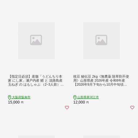
【指定日必須】老舗「うどんちり本
枝豆 秘伝豆 2kg《無農薬 除草剤不使
家 にし家」瀬戸内産 鱧 と 淡路島産
用》山形県産 2026年産 令和8年産
玉ねぎ の はもしゃぶ （2~3人前）
【2026年9月下旬から10月中旬頃】
【11月上旬~6月上旬発送不可】【月
※ 配送不可 沖縄・離島 012-B-MM
曜日と火曜日と木曜日指定不可】
021
大阪府阪南市
山形県寒河江市
15,000
12,000
円
円