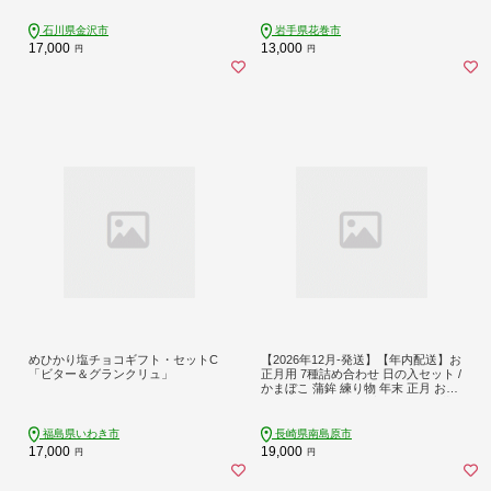
石川県金沢市
岩手県花巻市
17,000
13,000
円
円
めひかり塩チョコギフト・セットC
【2026年12月-発送】【年内配送】お
「ビター＆グランクリュ」
正月用 7種詰め合わせ 日の入セット /
かまぼこ 蒲鉾 練り物 年末 正月 おせ
ち 年内発送 / 南島原市 / しきしま蒲
鉾 [SAR016]
福島県いわき市
長崎県南島原市
17,000
19,000
円
円