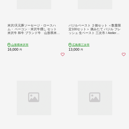
米沢/天元豚ソーセージ・ロースハ
バジルペースト ２個セット ＜数量限
ム・ ベーコン・米沢牛燻し セット
定100セット＞ 摘みたて バジル フレ
米沢牛 和牛 ブランド牛 山形県米沢
ッシュ 生ペースト 三次市 / Atelier＋B
市
OTANICAL [APCX001]
山形県米沢市
広島県三次市
16,000
13,000
円
円