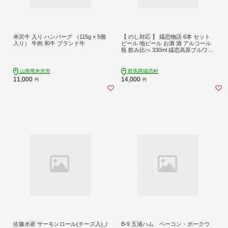
米沢牛 入り ハンバーグ （115g × 5個
【 のし対応 】 嬬恋物語 6本 セット
入り） 牛肉 和牛 ブランド牛
ビール 地ビール お酒 酒 アルコール
瓶 飲み比べ 330ml 嬬恋高原ブルワリ
ー 熨斗対応 [AA010tu]
山形県米沢市
群馬県嬬恋村
11,000
14,000
円
円
佐藤水産 サーモンロール(チーズ入)_i
B-9 五浦ハム ベーコン・ポークウ