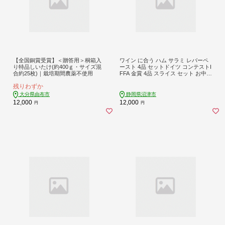
【全国銅賞受賞】＜贈答用＞桐箱入
ワイン に合う ハム サラミ レバーペ
り特品しいたけ(約400ｇ・サイズ混
ースト 4品 セットドイツ コンテストI
合約25枚)｜栽培期間農薬不使用
FFA 金賞 4品 スライス セット お中元
贈答用 ギフト用
残りわずか
大分県由布市
静岡県沼津市
12,000
12,000
円
円