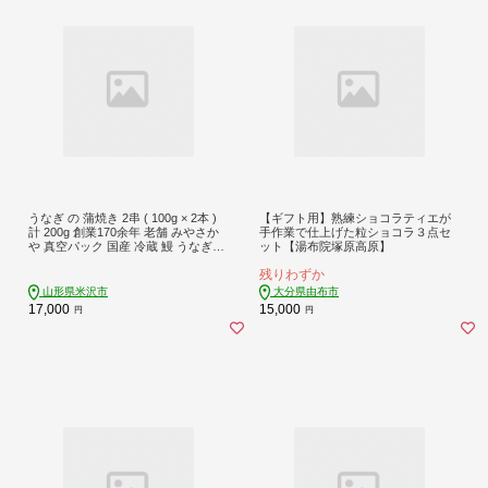
うなぎ の 蒲焼き 2串 ( 100g × 2本 )
【ギフト用】熟練ショコラティエが
計 200g 創業170余年 老舗 みやさか
手作業で仕上げた粒ショコラ３点セ
や 真空パック 国産 冷蔵 鰻 うなぎの
ット【湯布院塚原高原】
蒲焼き 惣菜
残りわずか
山形県米沢市
大分県由布市
17,000
15,000
円
円