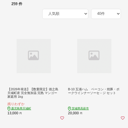
259 件
【2026年発送】【数量限定】徳之島
B-10 五浦ハム ベーコン・焼豚・ポ
天城町産 完全無加温 完熟 マンゴー
ークウインナーソーセ－ジ セット
家庭用 1kg
残りわずか
鹿児島県天城町
茨城県高萩市
13,000
20,000
円
円