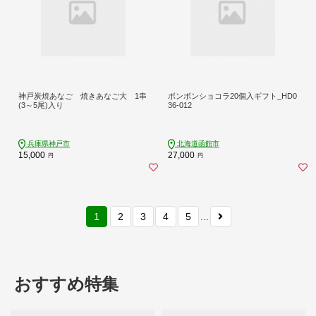
神戸炭焼あなご 焼きあなご大 1串
ボンボンショコラ20個入ギフト_HD0
(3～5尾)入り
36-012
兵庫県神戸市
北海道函館市
15,000
27,000
円
円
1
2
3
4
5
...
おすすめ特集