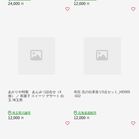
市ふるさと納税】
24,000
12,000
円
円
あかりや特製 あんみつ詰合せ（4
布目 北の伝承造り5点セット_HD055
個） ／ 和菓子 スイーツ デザート 白
-022
玉 埼玉県
埼玉県川越市
北海道函館市
12,000
12,000
円
円