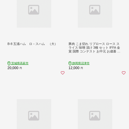
B-8 五浦ハム ロ－スハム （大）
豚肉 こま切れ リブロース ロース ス
ライス 味噌 漬け 3種 セット IFFA 金
賞 国際 コンテスト お中元 お歳暮 贈
答用 ギフト用
茨城県高萩市
静岡県沼津市
20,000
12,000
円
円