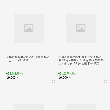
佐藤水産 群来の海 石狩湾産 塩数の
山形県産 黒毛和牛 極旨 牛すき丼の
子_is001-238-000
素 130g × 10食 計1,300g 高級 牛丼 牛
すき丼 すき焼き丼 国産 和牛 惣菜 お
かず 温めるだけ 簡単 調理 便利 山形
県 米沢市
北海道石狩市
山形県米沢市
19,000
16,000
円
円