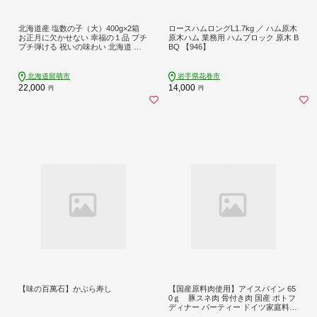
北海道産 塩数の子（大）400g×2箱
ロースハムロングL1.7kg ／ ハム原木
お正月に欠かせない 幸福の１品 プチ
原木ハム 業務用 ハムブロック 原木 B
プチ弾ける 祝いの味わい 北海道 ご
BQ 【946】
はんのお供 おかず 珍味 おせち 魚卵
_R021-009
北海道留萌市
岩手県花巻市
22,000
14,000
円
円
【味の百萬石】かぶら寿し
【国産原料肉使用】アイスバイン 65
0ｇ 豚スネ肉 骨付き肉 国産 ポトフ
ディナー パーティー ドイツ家庭料理
ご贈答 【354】