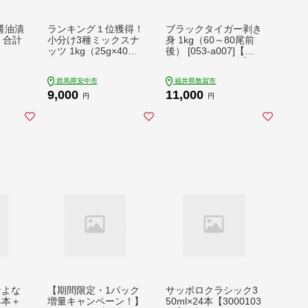
ら醤油漬
ランキング１位獲得！
ブラックタイガー剥き
ク 合計
小分け3種ミックスナ
身 1kg（60～80尾前
ッツ 1kg（25g×40
後） [053-a007]【敦
袋） ANAL009
賀市ふるさと納税】
群馬県安中市
福井県敦賀市
9,000
11,000
円
円
なよな
【期間限定・1パック
サッポロクラシック3
4本＋
増量キャンペーン！】
50ml×24本【3000103