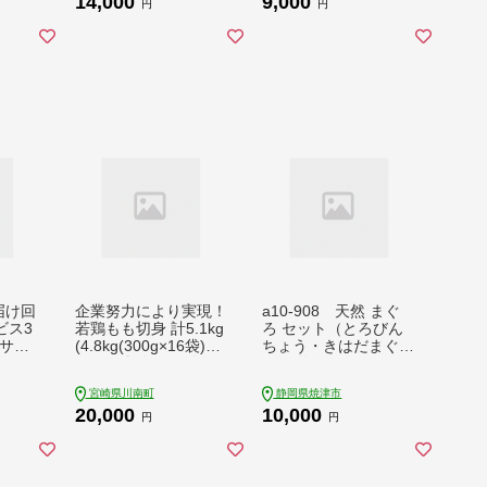
14,000
9,000
円
円
お届け回
企業努力により実現！
a10-908 天然 まぐ
ビス3
若鶏もも切身 計5.1kg
ろ セット（とろびん
津サッ
(4.8kg(300g×16袋)+3
ちょう・きはだまぐ
00g) 鶏肉 もも肉 モ
ろ） 約1.2kg
モ[C00711]
宮崎県川南町
静岡県焼津市
20,000
10,000
円
円