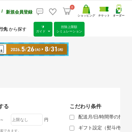
0
/
新規会員登録
ショッピング
チケット
オーダー
🔰
控除上限額
行先
から探す
ガイド
シミュレーション
する
こだわり条件
配送月/日/時間帯の指定
～
円
ギフト設定（熨斗/包装
索できます。