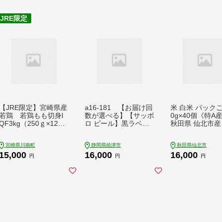
厚切り 薄切り ふるさ
と納税 ふるさとチョ
イス チョイス 北海道
白糠町_T015-0910
【JRE限定】宮崎県産
a16-181 【お届け回
米 白米 パックご
若鶏 若鶏もも切身I
数が選べる】【サッポ
0g×40個《特A
QF3kg（250ｇ×12
ロ ビール】黒ラベル3
秋田県 仙北市産
袋） 鶏肉 もも[C007
50ml缶×24本
たこまち パック
14]
ん【 パックご飯
宮崎県川南町
静岡県焼津市
秋田県仙北市
クライス ご飯 
15,000
16,000
16,000
ック ごはんパッ
円
円
円
ック レトルト 