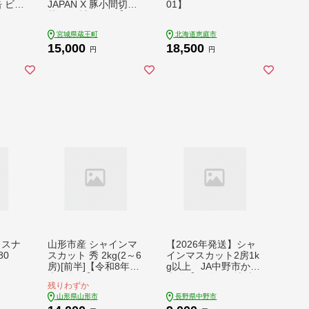
缶 ビー
JAPAN X 豚小間切り
01】
さけ B
落とし/計3kg 【043
酌 高
01-0067】 豚肉 豚 ブ
宮城県蔵王町
北海道恵庭市
特別規
ランド豚 小分け 豚こ
15,000
18,500
ーイ
ま 豚小間 切落し ジャ
円
円
パンエックス 蔵王 人
気
クスナ
山形市産 シャインマ
【2026年発送】シャ
80
スカット 秀 2kg(2～6
インマスカット2房1k
房)[前半]【令和8年産
g以上 JA中野市から
先行予約】FS24-659
直送【配送不可地域：
残りわずか
離島】【1272457】
山形県山形市
長野県中野市