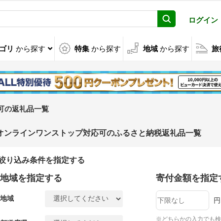
ログイン
ゴリ
から探す
特集
から探す
地域
から探す
旅
可の返礼品一覧
オンラインワンストップ対応可のふるさと納税返礼品一覧
絞り込み条件を指定する
地域を指定する
寄付金額を指定
地域
円
※どちらかの入力でも検