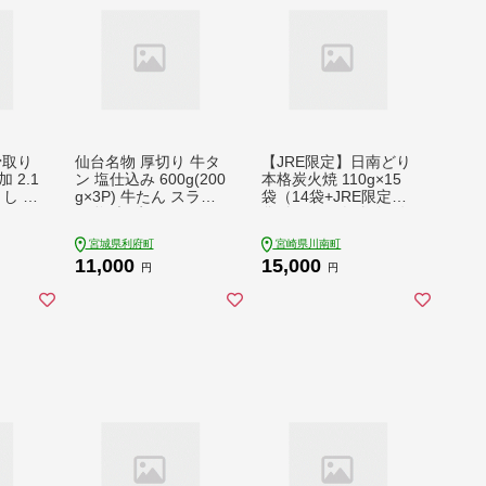
骨取り
仙台名物 厚切り 牛タ
【JRE限定】日南どり
 2.1
ン 塩仕込み 600g(200
本格炭火焼 110g×15
とし 不
g×3P) 牛たん スライ
袋（14袋+JRE限定1
トラン
ス 塩味 [牛タン タン
袋付き） 肉 鶏肉 総
 冷
塩 希少 部位 塩ダレ
菜[C00807]
宮城県利府町
宮崎県川南町
 宮城
タレ 小分け 仙台 名物
11,000
15,000
厚切 肉厚 おいしい 美
円
円
味 牛 肉 焼肉 バーベ
キュー BBQ 宮城県 利
府町 船田食品]