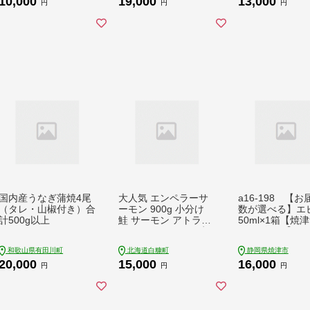
10,000
19,000
13,000
円
円
円
国内産うなぎ蒲焼4尾
大人気 エンペラーサ
a16-198 【
（タレ・山椒付き）合
ーモン 900g 小分け
数が選べる】エ
計500g以上
鮭 サーモン アトラン
50ml×1箱【焼
ティックサーモン 水
ポロビール】
産庁長官賞 受賞 さけ
和歌山県有田川町
北海道白糠町
静岡県焼津市
シャケ しゃけ sake カ
20,000
15,000
16,000
ルパッチョ ソテー レ
円
円
円
アステーキ 人気 高級
大満足 美味しい 贈答
生食用 刺身 お刺身 刺
し身 魚介類 海鮮 冷凍