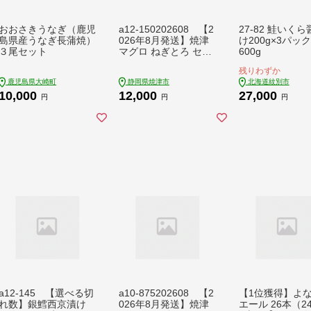
おおさきうなぎ（鹿児
a12-150202608 【2
27-82 鮭いく
島県産うなぎ長蒲焼）
026年8月発送】焼津
け200g×3パッ
３尾セット
マグロ ねぎとろ セッ
600g
ト S4
残りわずか
鹿児島県大崎町
静岡県焼津市
北海道紋別市
10,000
12,000
27,000
円
円
円
a12-145 【選べる切
a10-875202608 【2
【1位獲得】よ
れ数】銀鱈西京漬け
026年8月発送】焼津
エール 26本（2