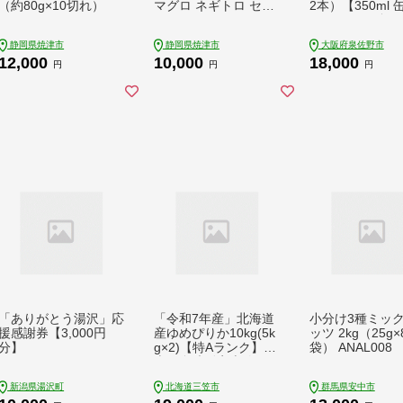
（約80g×10切れ）
マグロ ネギトロ セッ
2本）【350ml 
ト F4
ル びーる お酒 
BQ 飲み比べ 晩
静岡県焼津市
静岡県焼津市
大阪府泉佐野市
評価 家計応援 
12,000
10,000
18,000
格 ヤッホーブル
円
円
円
ング】 G3897-1
「ありがとう湯沢」応
「令和7年産」北海道
小分け3種ミッ
援感謝券【3,000円
産ゆめぴりか10kg(5k
ッツ 2kg（25g×
分】
g×2)【特Aランク】
袋） ANAL008
米・食味鑑定士監修＜
最短翌日発送＞【160
新潟県湯沢町
北海道三笠市
群馬県安中市
6120】