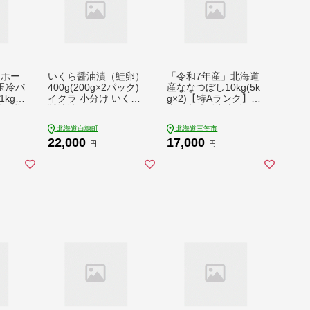
オホー
いくら醤油漬（鮭卵）
「令和7年産」北海道
玉冷バ
400g(200g×2パック)
産ななつぼし10kg(5k
kg)
イクラ 小分け いくら
g×2)【特Aランク】
ズ不揃
醤油漬 鮭いくら いく
米・食味鑑定士監修＜
ら醤油漬け 鮭 鮭卵 ik
最短翌日発送＞【160
北海道白糠町
北海道三笠市
ura 醤油いくら 冷凍
6018】
22,000
17,000
いくら いくら北海道
円
円
醤油鮭いくら 人気 大
好評品 北海道 白糠町
_K022-1676