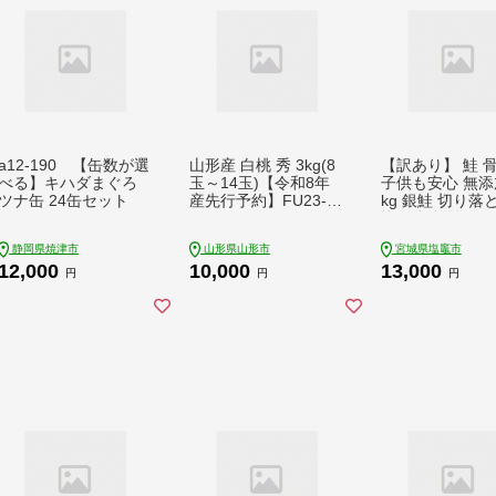
a12-190 【缶数が選
山形産 白桃 秀 3kg(8
【訳あり】 鮭 
べる】キハダまぐろ
玉～14玉)【令和8年
子供も安心 無添加
ツナ缶 24缶セット
産先行予約】FU23-31
kg 銀鮭 切り落
5
揃い 規格外 ア
ティックサーモン
静岡県焼津市
山形県山形市
宮城県塩竈市
凍 塩釜水産食品
12,000
10,000
13,000
県 塩竈市 魚介
円
円
円