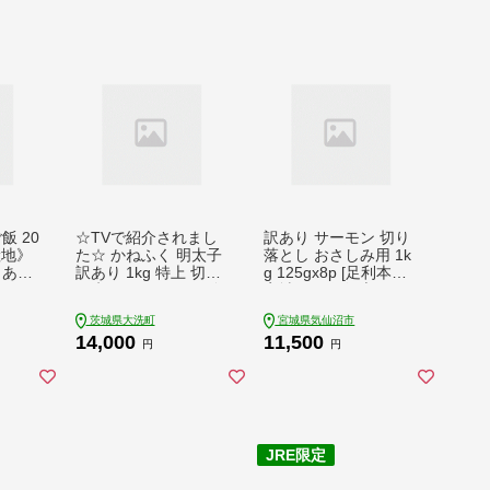
飯 20
☆TVで紹介されまし
訳あり サーモン 切り
産地》
た☆ かねふく 明太子
落とし おさしみ用 1k
 あき
訳あり 1kg 特上 切れ
g 125gx8p [足利本店
ごは
子 切子 めんたいこ 魚
宮城県 気仙沼市 2056
 パッ
介類 めんたいパーク
4313] 魚 魚介類 鮭 お
茨城県大洗町
宮城県気仙沼市
ご飯パ
わけあり 規格外 不揃
刺し身 刺し身 刺身 生
14,000
11,500
ク パ
い 傷 家庭用
生食 個包装 チリ銀鮭
円
円
米】
銀鮭 海鮮 海鮮丼 魚介