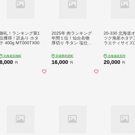
御礼！ランキング第1
2025年 肉ランキング
20-330 北海道
位獲得！訳あり ホタ
年間１位！仙台名物
ツク海産ホタテ
テ 400g MT000TX00
厚切り 牛タン 塩仕込
ラエティサイズ(1
み 1kg(200g×5P) 小分
｜ 訳あり サイ
け スライス 焼くだけ
い
北海道別海町
宮城県利府町
北海道紋別市
簡単調理 [ランキング
8,000
16,000
20,000
1位 牛タン 焼くだけ
円
円
円
簡単 小分け 塩ダレ 希
少 部位 タン中 タン元
仙台 肉厚 おいしい 美
味 焼肉 バーベキュー
BBQ 宮城県 利府町 船
田食品]