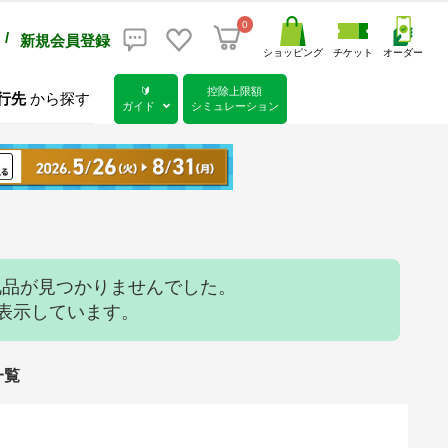
0
/
新規会員登録
ショッピング
チケット
オーダー
🔰
控除上限額
行先
から探す
ガイド
シミュレーション
N」の返礼品が見つかりませんでした。
を表示しています。
一覧