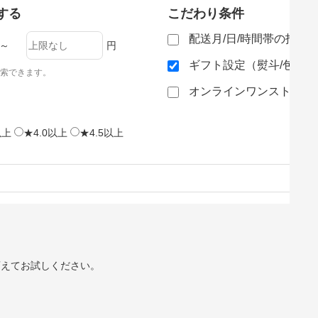
する
こだわり条件
配送月/日/時間帯の指定
～
円
ギフト設定（熨斗/包装
索できます。
オンラインワンストップ
以上
★4.0以上
★4.5以上
変えてお試しください。