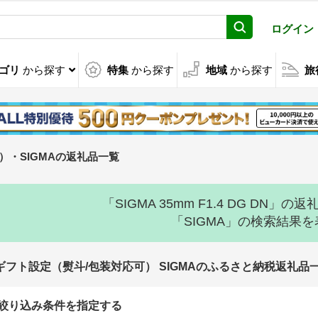
ログイン
ゴリ
から探す
特集
から探す
地域
から探す
旅
）・SIGMAの返礼品一覧
「SIGMA 35mm F1.4 DG D
「SIGMA」の検索結果
ギフト設定（熨斗/包装対応可） SIGMAのふるさと納税返礼品
絞り込み条件を指定する