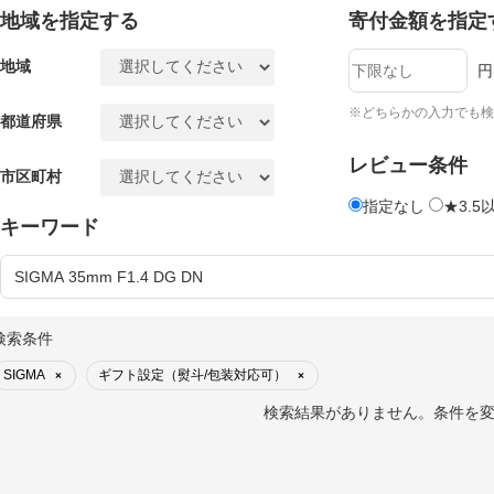
地域を指定する
寄付金額を指定
地域
円
※どちらかの入力でも検
都道府県
レビュー条件
市区町村
指定なし
★3.5
キーワード
検索条件
SIGMA
ギフト設定（熨斗/包装対応可）
×
×
検索結果がありません。条件を