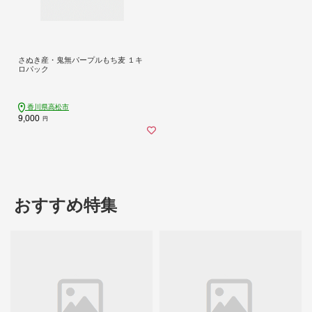
さぬき産・鬼無パープルもち麦 １キ
ロパック
香川県高松市
9,000
円
おすすめ特集