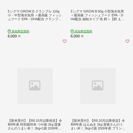
Σシグマ GROW D クランブル 110g
Σシグマ GROW B 60g 小型海水魚用
小・中型海水魚用 ＜最高級 フィッシ
＜最高級 フィッシュフード EPA・D
ュフード EPA・DHA配合 クランブル
HA配合 細粒タイプ 魚 餌＞【餌 えさ
タイプ 魚 餌＞【餌 えさ エサ】【観
エサ】【観賞魚 餌やり】【水槽/熱帯
賞魚 餌やり】【水槽/熱帯魚/観賞魚/
魚/観賞魚/飼育】【生体】【アクアリ
飼育】【生体】【アクアリウム/あく
ウム/あくありうむ】
高知県芸西村
高知県芸西村
ありうむ】
6,000
6,000
円
円
【新米受付】【R8.10月以降発送】令
【新米受付】【R8.10月以降発送】令
和8年産 特別栽培米 つや姫 2kg 渡會
和8年産 はえぬき 2kg 渡會さんのう
さんのうまい米！ 2kg×1袋 2026年産
まい米！ 2kg×1袋 2026年産 ブランド
ブランド米 米 国産 単一原料米 山形
米 米 国産 単一原料米 山形 庄内平野