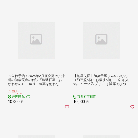
＜先行予約＞2026年2月順次発送／沖
【亀屋良長】和菓子屋さんのぷりん
縄の健康長寿の秘訣「琉球百薬（お
（和三盆3個・お濃茶3個）｜京都 人
かわかめ）」10袋！農薬を使わない
気スイーツ 和プリン［ 濃厚でなめら
栽培方法を続けるミネイさんの野菜
か 涼菓 宇治抹茶使用 竜王戦おやつ
在庫なし
【 沖縄 石垣島 石垣島産 野菜 農薬不
にも選ばれる 和菓子 お菓子 おすす
使用 離島のいいもの 沖縄いいもの石
め お取り寄せ 送料無料 ふるさと納
沖縄県石垣市
京都府京都市
垣島 】OI-25
税 ］
10,000
10,000
円
円