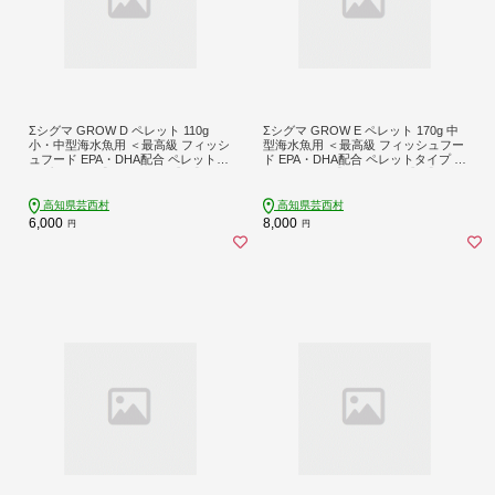
Σシグマ GROW D ペレット 110g
Σシグマ GROW E ペレット 170g 中
小・中型海水魚用 ＜最高級 フィッシ
型海水魚用 ＜最高級 フィッシュフー
ュフード EPA・DHA配合 ペレットタ
ド EPA・DHA配合 ペレットタイプ 浮
イプ 魚 餌＞【餌 えさ エサ】【観賞
遊性 魚 餌＞【餌 えさ エサ】【観賞
魚 餌やり】【水槽/熱帯魚/観賞魚/飼
魚 餌やり】【水槽/熱帯魚/観賞魚/飼
育】【生体】【アクアリウム/あくあ
育】【生体】【アクアリウム/あくあ
高知県芸西村
高知県芸西村
りうむ】
りうむ】
6,000
8,000
円
円