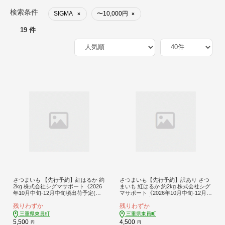
検索条件
SIGMA
〜10,000円
×
×
19 件
さつまいも 【先行予約】紅はるか 約
さつまいも【先行予約】訳あり さつ
2kg 株式会社シグマサポート《2026
まいも 紅はるか 約2kg 株式会社シグ
年10月中旬-12月中旬頃出荷予定(土
マサポート《2026年10月中旬-12月中
日祝除く)》送料無料 サツマイモ 三
旬頃出荷予定(土日祝除く)》送料無料
残りわずか
残りわずか
重県 東員町 お菓子 おやつ 紅はるか
サツマイモ 三重県 東員町 お菓子 お
やきいも さつまいも 手軽
やつ 紅はるか やきいも さつまいも
三重県東員町
三重県東員町
手軽
5,500
4,500
円
円