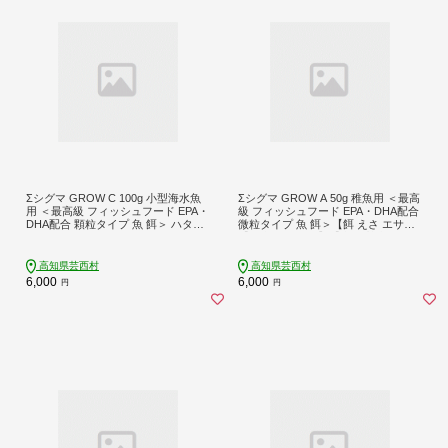
Σシグマ GROW C 100g 小型海水魚
Σシグマ GROW A 50g 稚魚用 ＜最高
用 ＜最高級 フィッシュフード EPA・
級 フィッシュフード EPA・DHA配合
DHA配合 顆粒タイプ 魚 餌＞ ハタタ
微粒タイプ 魚 餌＞【餌 えさ エサ】
テハゼ ミドリフグ スズメダイ など
【観賞魚 餌やり】【水槽/熱帯魚/観
【餌 えさ エサ】【観賞魚 餌やり】
賞魚/飼育】【生体】【アクアリウム/
【水槽/熱帯魚/観賞魚/飼育】【生
あくありうむ】
高知県芸西村
高知県芸西村
体】【アクアリウム/あくありうむ】
6,000
6,000
円
円