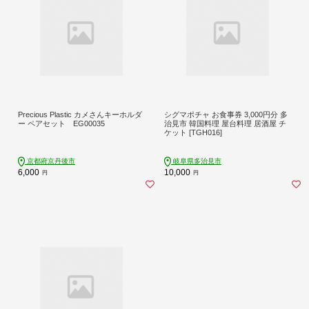
Precious Plastic カメさんキーホルダ
シグマポチャ お食事券 3,000円分 多
ー ペアセット EG00035
治見市 韓国料理 屋台料理 居酒屋 チ
ケット [TGH016]
京都府京丹後市
岐阜県多治見市
6,000
10,000
円
円