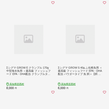
Σシグマ GROW E クランブル 170g
Σシグマ GROW S 40g ふ化稚魚用 ＜
中型海水魚用 ＜最高級 フィッシュフ
最高級 フィッシュフード EPA・DHA
ード EPA・DHA配合 クランブルタイ
配合 パウダータイプ 魚 餌＞【餌 え
プ 沈降性 魚 餌＞【餌 えさ エサ】
さ エサ】【観賞魚 餌やり】【水槽/
【観賞魚 餌やり】【水槽/熱帯魚/観
熱帯魚/観賞魚/飼育】【生体】【アク
賞魚/飼育】【生体】【アクアリウム/
アリウム/あくありうむ】
高知県芸西村
高知県芸西村
あくありうむ】
8,000
6,000
円
円