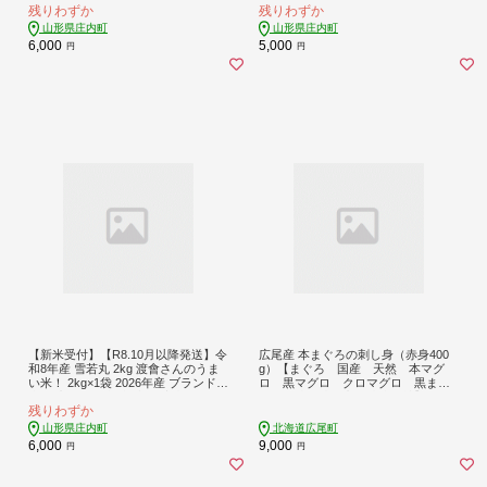
残りわずか
残りわずか
庄内平野 コシヒカリの原点、亀の尾
コシヒカリの原点、亀の尾発祥の地
発祥の地 庄内
庄内
山形県庄内町
山形県庄内町
6,000
5,000
円
円
【新米受付】【R8.10月以降発送】令
広尾産 本まぐろの刺し身（赤身400
和8年産 雪若丸 2kg 渡會さんのうま
g）【まぐろ 国産 天然 本マグ
い米！ 2kg×1袋 2026年産 ブランド米
ロ 黒マグロ クロマグロ 黒まぐ
米 国産 単一原料米 山形 庄内平野 コ
ろ 冷凍 池下産業株式会社】(AM0
残りわずか
シヒカリの原点、亀の尾発祥の地 庄
016)
内
山形県庄内町
北海道広尾町
6,000
9,000
円
円