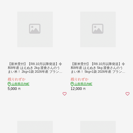
【新米受付】【R8.10月以降発送】令
【新米受付】【R8.10月以降発送】令
和8年産 はえぬき 2kg 渡會さんのう
和8年産 はえぬき 5kg 渡會さんのう
まい米！ 2kg×1袋 2026年産 ブランド
まい米！ 5kg×1袋 2026年産 ブランド
米 米 国産 単一原料米 山形 庄内平野
米 米 国産 単一原料米 山形 庄内平野
残りわずか
残りわずか
コシヒカリの原点、亀の尾発祥の地
コシヒカリの原点、亀の尾発祥の地
庄内
庄内
山形県庄内町
山形県庄内町
5,000
12,000
円
円