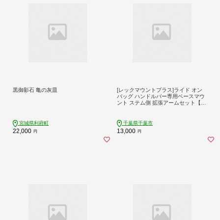
黒御影石 亀の灰皿
[レックマウントプラス]ライド オン
バッグ ハンドルバー専用ベースマウ
ント ステム側 拡張アームセット【R
+B-DM35DarmSet】「拡張パーツの
み ベースマウント側(R+B-DM35)は
必要。1枚目画像が販売商品」
宮城県利府町
千葉県千葉市
22,000
13,000
円
円