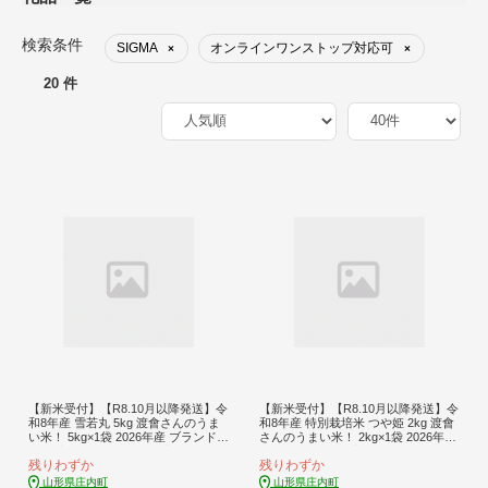
検索条件
SIGMA
オンラインワンストップ対応可
×
×
20 件
【新米受付】【R8.10月以降発送】令
【新米受付】【R8.10月以降発送】令
和8年産 雪若丸 5kg 渡會さんのうま
和8年産 特別栽培米 つや姫 2kg 渡會
い米！ 5kg×1袋 2026年産 ブランド米
さんのうまい米！ 2kg×1袋 2026年産
米 国産 単一原料米 山形 庄内平野 コ
ブランド米 米 国産 単一原料米 山形
残りわずか
残りわずか
シヒカリの原点、亀の尾発祥の地 庄
庄内平野 コシヒカリの原点、亀の尾
内
発祥の地 庄内
山形県庄内町
山形県庄内町