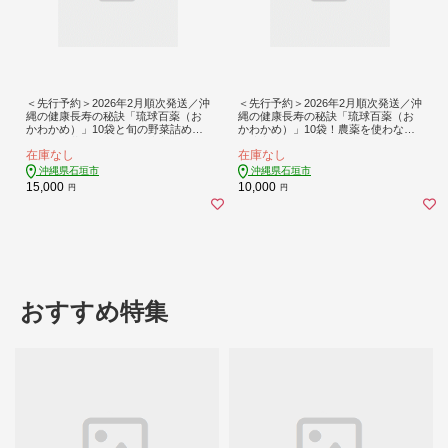
＜先行予約＞2026年2月順次発送／沖
＜先行予約＞2026年2月順次発送／沖
縄の健康長寿の秘訣「琉球百薬（お
縄の健康長寿の秘訣「琉球百薬（お
かわかめ）」10袋と旬の野菜詰め合
かわかめ）」10袋！農薬を使わない
わせ！農薬を使わない栽培方法を続
栽培方法を続けるミネイさんの野菜
在庫なし
在庫なし
けるミネイさんの野菜【 沖縄 石垣島
【 沖縄 石垣島 石垣島産 野菜 農薬不
石垣島産 野菜 セット 詰合せ 農薬不
使用 離島のいいもの 沖縄いいもの石
沖縄県石垣市
沖縄県石垣市
使用 離島のいいもの 沖縄いいもの石
垣島 】OI-25
15,000
10,000
円
円
垣島 】OI-24
おすすめ特集