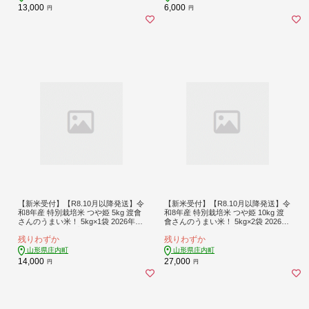
13,000
6,000
円
円
【新米受付】【R8.10月以降発送】令
【新米受付】【R8.10月以降発送】令
和8年産 特別栽培米 つや姫 5kg 渡會
和8年産 特別栽培米 つや姫 10kg 渡
さんのうまい米！ 5kg×1袋 2026年産
會さんのうまい米！ 5kg×2袋 2026年
ブランド米 米 国産 単一原料米 山形
産 ブランド米 米 国産 単一原料米 山
残りわずか
残りわずか
庄内平野 コシヒカリの原点、亀の尾
形 庄内平野 コシヒカリの原点、亀の
発祥の地 庄内
尾発祥の地 庄内
山形県庄内町
山形県庄内町
14,000
27,000
円
円