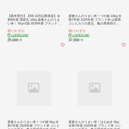
【新米受付】【R8.10月以降発送】令
渡會さんのうまい米！つや姫 10kg 令
和8年産 雪若丸 10kg 渡會さんのうま
和7年産 2025年産 ブランド米 山形県
い米！ 5kg×2袋 2026年産 ブランド米
コシヒカリの原点、亀の尾発祥の地
米 国産 単一原料米 山形 庄内平野 コ
庄内【038-026I】
残りわずか
残りわずか
シヒカリの原点、亀の尾発祥の地 庄
内
山形県庄内町
山形県庄内町
25,000
37,000
円
円
渡會さんのうまい米！つや姫 5kg 令
渡會さんのうまい米！はえぬき 5kg
和7年産 2025年産 ブランド米 コシヒ
令和7年産 2025年産 ブランド米 コシ