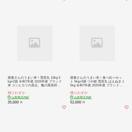
渡會さんのうまい米！雪若丸 10kg 5
渡會さんのうまい米！食べ比べセッ
kg×2袋 令和7年産 2025年産 ブランド
ト 5kg×3袋 つや姫 雪若丸 はえぬき 1
米 コシヒカリの原点、亀の尾発祥の
5kg 令和7年産 2025年産 ブランド米
地 庄内【1030-024I】
米 国産 単一原料米 山形 庄内平野 コ
残りわずか
残りわずか
シヒカリの原点、亀の尾発祥の地 庄
内
山形県庄内町
山形県庄内町
35,000
52,000
円
円