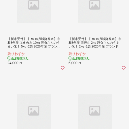
【新米受付】【R8.10月以降発送】令
【新米受付】【R8.10月以降発送】令
和8年産 はえぬき 10kg 渡會さんのう
和8年産 雪若丸 2kg 渡會さんのうま
まい米！ 5kg×2袋 2026年産 ブランド
い米！ 2kg×1袋 2026年産 ブランド米
米 米 国産 単一原料米 山形 庄内平野
米 国産 単一原料米 山形 庄内平野 コ
残りわずか
残りわずか
コシヒカリの原点、亀の尾発祥の地
シヒカリの原点、亀の尾発祥の地 庄
庄内
内
山形県庄内町
山形県庄内町
24,000
6,000
円
円