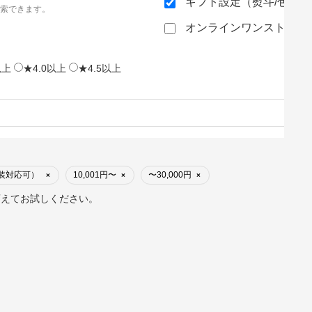
ギフト設定（熨斗/包装
索できます。
オンラインワンストップ
以上
★4.0以上
★4.5以上
包装対応可）
10,001円〜
〜30,000円
×
×
×
変えてお試しください。