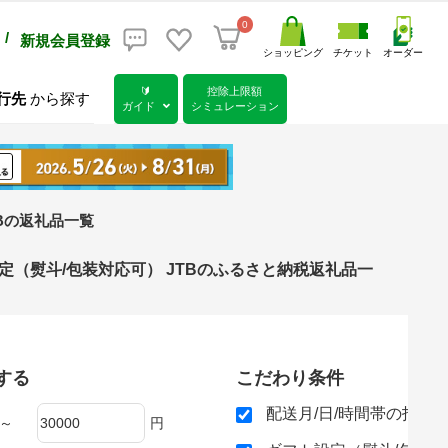
0
/
新規会員登録
ショッピング
チケット
オーダー
🔰
控除上限額
行先
から探す
ガイド
シミュレーション
TBの返礼品一覧
フト設定（熨斗/包装対応可） JTBのふるさと納税返礼品一
する
こだわり条件
配送月/日/時間帯の指定
～
円