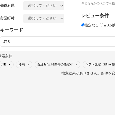
※どちらかの入力でも検
都道府県
レビュー条件
市区町村
指定なし
★3.5
キーワード
検索条件
JTB
冷凍
配送月/日/時間帯の指定可
ギフト設定（熨斗/
×
×
×
検索結果がありません。条件を