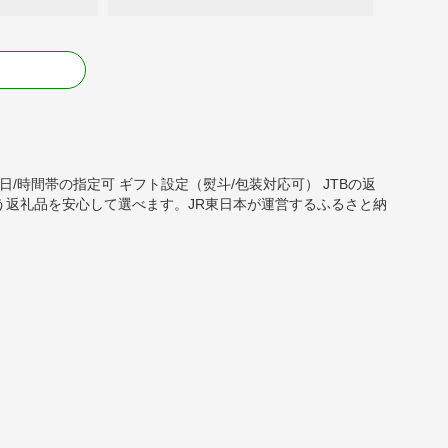
る
送月/日/時間帯の指定可 ギフト設定（熨斗/包装対応可） JTBの返
う返礼品を安心して選べます。JR東日本が運営するふるさと納