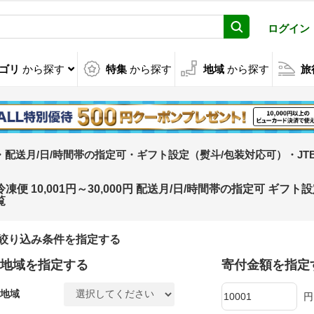
ログイン
ゴリ
から探す
特集
から探す
地域
から探す
旅
000円・配送月/日/時間帯の指定可・ギフト設定（熨斗/包装対応可）・J
冷凍便 10,001円～30,000円 配送月/日/時間帯の指定可 ギ
覧
絞り込み条件を指定する
地域を指定する
寄付金額を指定
地域
円