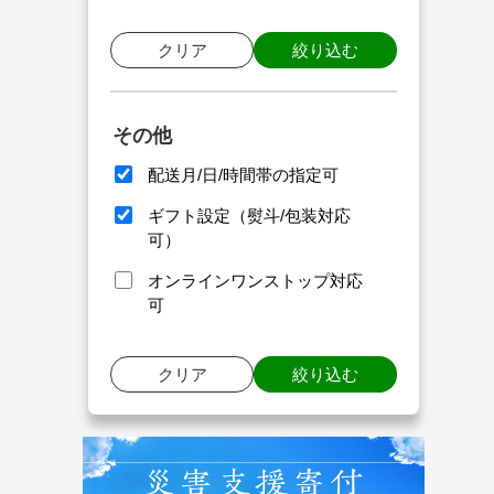
クリア
絞り込む
その他
配送月/日/時間帯の指定可
ギフト設定（熨斗/包装対応
可）
オンラインワンストップ対応
可
クリア
絞り込む