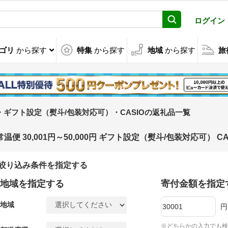
ログイン
ゴリ
から探す
特集
から探す
地域
から探す
旅
00円・ギフト設定（熨斗/包装対応可）・CASIOの返礼品一覧
常温便 30,001円～50,000円 ギフト設定（熨斗/包装対応可）
絞り込み条件を指定する
地域を指定する
寄付金額を指定
地域
円
※どちらかの入力でも検