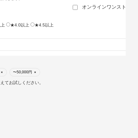
オンラインワンストップ
以上
★4.0以上
★4.5以上
〜50,000円
×
×
変えてお試しください。