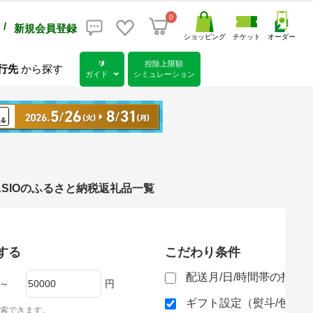
0
/
新規会員登録
ショッピング
チケット
オーダー
🔰
控除上限額
行先
から探す
ガイド
シミュレーション
 CASIOのふるさと納税返礼品一覧
する
こだわり条件
配送月/日/時間帯の指定
～
円
ギフト設定（熨斗/包装
索できます。