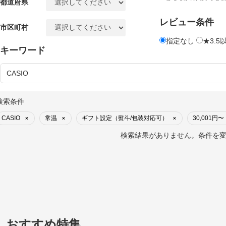
都道府県
レビュー条件
市区町村
指定なし
★3.5
キーワード
検索条件
CASIO
常温
ギフト設定（熨斗/包装対応可）
30,001円〜
×
×
×
検索結果がありません。条件を
おすすめ特集