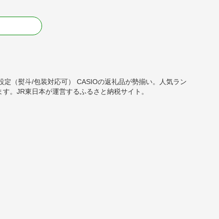
る
ギフト設定（熨斗/包装対応可） CASIOの返礼品が勢揃い。人気ラン
す。JR東日本が運営するふるさと納税サイト。