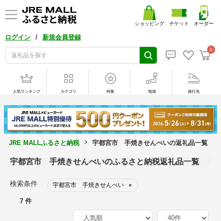
ショッピング
チケット
オーダー
/
ログイン
新規会員登録
0
人気ランキング
カテゴリ
特集
地域
旅行先
JRE MALLふるさと納税
宇都宮市 手焼きせんべいの返礼品一覧
宇都宮市 手焼きせんべいのふるさと納税返礼品一覧
検索条件
宇都宮市 手焼きせんべい
×
7 件