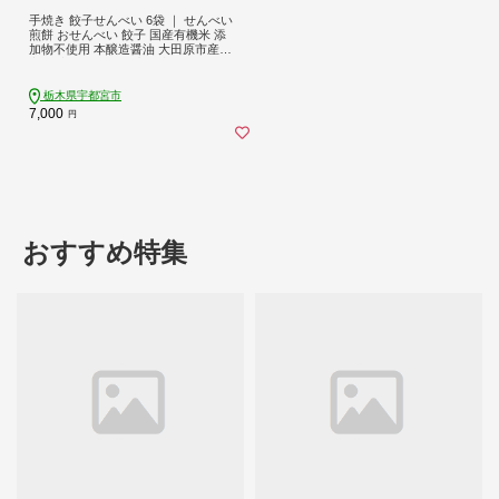
手焼き 餃子せんべい 6袋 ｜ せんべい
煎餅 おせんべい 餃子 国産有機米 添
加物不使用 本醸造醤油 大田原市産唐
辛子 鹿沼のにら 国産の生にんにく
栃木県宇都宮市
7,000
円
おすすめ特集