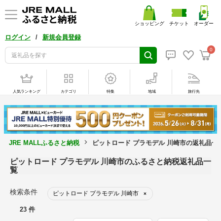
ショッピング
チケット
オーダー
/
ログイン
新規会員登録
0
人気ランキング
カテゴリ
特集
地域
旅行先
JRE MALLふるさと納税
ピットロード プラモデル 川崎市の返礼品一
ピットロード プラモデル 川崎市のふるさと納税返礼品一
覧
検索条件
ピットロード プラモデル 川崎市
×
23 件