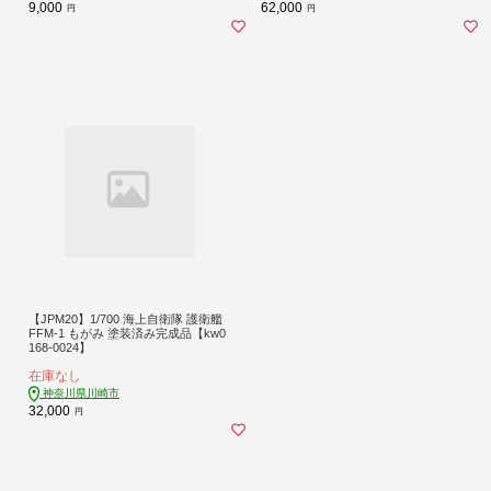
9,000
62,000
円
円
【JPM20】1/700 海上自衛隊 護衛艦
FFM-1 もがみ 塗装済み完成品【kw0
168-0024】
在庫なし
神奈川県川崎市
32,000
円