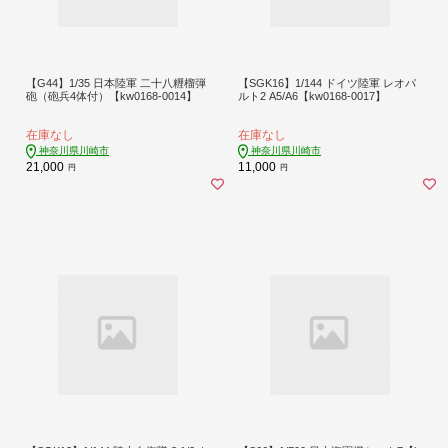
【G44】1/35 日本陸軍 二十八糎榴弾
【SGK16】1/144 ドイツ陸軍 レオパ
砲（砲兵4体付）【kw0168-0014】
ルト2 A5/A6【kw0168-0017】
在庫なし
在庫なし
神奈川県川崎市
神奈川県川崎市
21,000
11,000
円
円