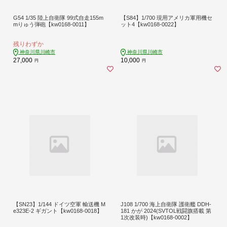
G54 1/35 陸上自衛隊 99式自走155m
【S84】1/700 現用アメリカ軍用機セ
mりゅう弾砲【kw0168-0011】
ット4【kw0168-0022】
残りわずか
神奈川県川崎市
神奈川県川崎市
27,000
10,000
円
円
【SN23】1/144 ドイツ空軍 輸送機 M
J108 1/700 海上自衛隊 護衛艦 DDH-
e323E-2 ギガント【kw0168-0018】
181 かが 2024(SVTOL戦闘旗搭載 第
1次改装時)【kw0168-0002】