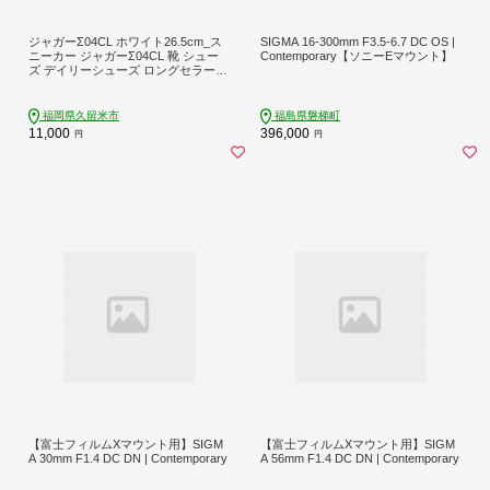
ジャガーΣ04CL ホワイト26.5cm_ス
SIGMA 16-300mm F3.5-6.7 DC OS |
ニーカー ジャガーΣ04CL 靴 シュー
Contemporary【ソニーEマウント】
ズ デイリーシューズ ロングセラー
マジックテープ 紐なし 人工皮革 丈
夫 ムーンスター 大人用 ビッグサイ
ズ対応 福岡県 久留米市 送料無料_Ls
福岡県久留米市
福島県磐梯町
017-14
11,000
396,000
円
円
【富士フィルムXマウント用】SIGM
【富士フィルムXマウント用】SIGM
A 30mm F1.4 DC DN | Contemporary
A 56mm F1.4 DC DN | Contemporary