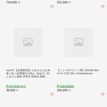
734,000
231,000
円
円
isa276 【定期便3回】かめさんのお米
【ソニーEマウント用】SIGMA 30m
食べ比べ定期便(計15kg・5kg×3ヶ月)
m F1.4 DC DN | Contemporary
ふるさと納税 伊佐市 特産品 国産 白
米 精米 無洗米 伊佐米 お米 米 生産者
【Farm-K】
鹿児島県伊佐市
福島県磐梯町
39,000
184,000
円
円