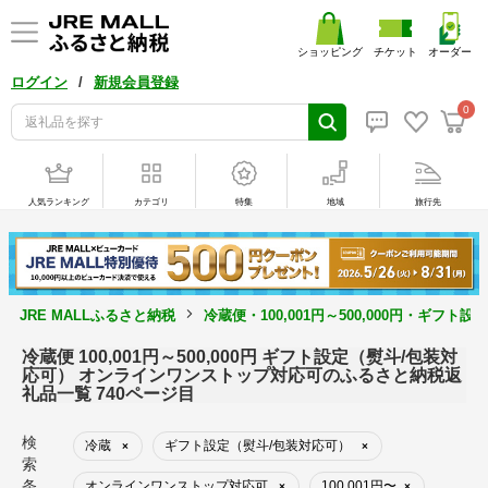
ショッピング
チケット
オーダー
/
ログイン
新規会員登録
0
人気ランキング
カテゴリ
特集
地域
旅行先
JRE MALLふるさと納税
冷蔵便・100,001円～500,000円・ギ
冷蔵便 100,001円～500,000円 ギフト設定（熨斗/包装対
応可） オンラインワンストップ対応可のふるさと納税返
礼品一覧 740ページ目
検
冷蔵
ギフト設定（熨斗/包装対応可）
×
×
索
条
オンラインワンストップ対応可
100,001円〜
×
×