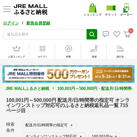
ショッピング
チケット
オーダー
/
ログイン
新規会員登録
0
人気ランキング
カテゴリ
特集
地域
旅行先
JRE MALLふるさと納税
100,001円～500,000円・配送月/日
100,001円～500,000円 配送月/日/時間帯の指定可 オンラ
インワンストップ対応可のふるさと納税返礼品一覧 715
ページ目
検索
配送月/日/時間帯の指定可
×
条件
オンラインワンストップ対応可
100,001円〜
×
×