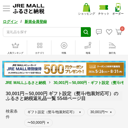
ショッピング
チケット
オーダー
/
ログイン
新規会員登録
0
人気ランキング
カテゴリ
特集
地域
旅行先
JRE MALLふるさと納税
30,001円～50,000円・ギフト設定（熨斗
30,001円～50,000円 ギフト設定（熨斗/包装対応可）の
ふるさと納税返礼品一覧 5548ページ目
検索条
ギフト設定（熨斗/包装対応可）
30,001円〜
×
×
件
〜50,000円
×