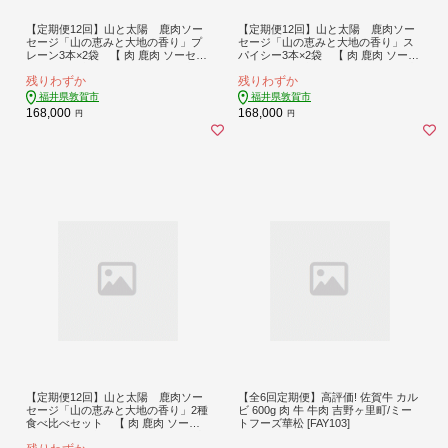
【定期便12回】山と太陽 鹿肉ソー
【定期便12回】山と太陽 鹿肉ソー
セージ「山の恵みと大地の香り」プ
セージ「山の恵みと大地の香り」ス
レーン3本×2袋 【 肉 鹿肉 ソーセー
パイシー3本×2袋 【 肉 鹿肉 ソーセ
ジ お肉 具材 おつまみ ジビエ お中元
ージ お肉 具材 おつまみ ジビエ お中
残りわずか
残りわずか
お歳暮 ギフト 贈り物 定期便】[103-t
元 お歳暮 ギフト 贈り物 定期便】[10
12-a005]【敦賀市ふるさと納税】
3-t12-a006]【敦賀市ふるさと納税】
福井県敦賀市
福井県敦賀市
168,000
168,000
円
円
【定期便12回】山と太陽 鹿肉ソー
【全6回定期便】高評価! 佐賀牛 カル
セージ「山の恵みと大地の香り」2種
ビ 600g 肉 牛 牛肉 吉野ヶ里町/ミー
食べ比べセット 【 肉 鹿肉 ソーセ
トフーズ華松 [FAY103]
ージ お肉 具材 おつまみ ジビエ お中