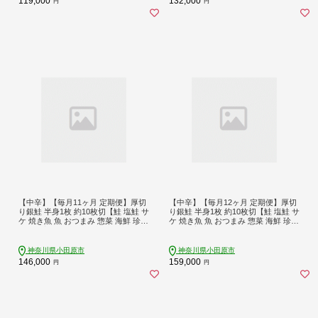
119,000
132,000
円
円
【中辛】【毎月11ヶ月 定期便】厚切
【中辛】【毎月12ヶ月 定期便】厚切
り銀鮭 半身1枚 約10枚切【鮭 塩鮭 サ
り銀鮭 半身1枚 約10枚切【鮭 塩鮭 サ
ケ 焼き魚 魚 おつまみ 惣菜 海鮮 珍味
ケ 焼き魚 魚 おつまみ 惣菜 海鮮 珍味
お取り寄せ 御中元 お中元 お歳暮 父
お取り寄せ 御中元 お中元 お歳暮 父
の日 母の日 贈り物 日本酒 焼酎 神奈
の日 母の日 贈り物 日本酒 焼酎 神奈
川県 小田原市 】
川県 小田原市 】
神奈川県小田原市
神奈川県小田原市
146,000
159,000
円
円