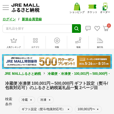
ショッピング
チケット
オーダー
/
ログイン
新規会員登録
0
人気ランキング
カテゴリ
特集
地域
旅行先
JRE MALLふるさと納税
冷蔵便・冷凍便・100,001円～500,00
冷蔵便 冷凍便 100,001円～500,000円 ギフト設定（熨斗/
包装対応可）のふるさと納税返礼品一覧 2ページ目
検索
冷蔵
冷凍
×
×
条件
ギフト設定（熨斗/包装対応可）
100,001円〜
×
×