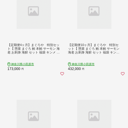
【定期便4ヶ月】まぐろや 特別セッ
【定期便10ヶ月】まぐろや 特別セ
ト【 惣菜 まぐろ 鮪 本鮪 サーモン 海
ット【 惣菜 まぐろ 鮪 本鮪 サーモン
老 お刺身 海鮮 セット 福袋 キンメ き
海老 お刺身 海鮮 セット 福袋 キンメ
んめ お取り寄せ 御中元 お中元 お歳
きんめ お取り寄せ 御中元 お中元 お
暮 父の日 母の日 贈り物 日本酒 焼
歳暮 父の日 母の日 贈り物 日本酒 焼
酎】【 神奈川県 小田原市 】
酎】【 神奈川県 小田原市 】
神奈川県小田原市
神奈川県小田原市
173,000
432,000
円
円