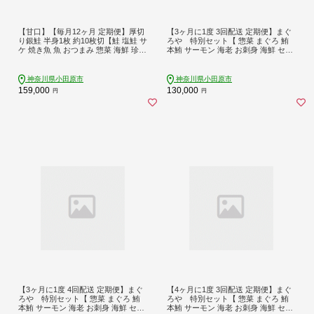
【甘口】【毎月12ヶ月 定期便】厚切
【3ヶ月に1度 3回配送 定期便】まぐ
り銀鮭 半身1枚 約10枚切【鮭 塩鮭 サ
ろや 特別セット【 惣菜 まぐろ 鮪
ケ 焼き魚 魚 おつまみ 惣菜 海鮮 珍味
本鮪 サーモン 海老 お刺身 海鮮 セッ
お取り寄せ 御中元 お中元 お歳暮 父
ト 福袋 キンメ きんめ お取り寄せ 御
の日 母の日 贈り物 日本酒 焼酎 神奈
中元 お中元 お歳暮 父の日 母の日 贈
川県 小田原市 】
り物 日本酒 焼酎】【神奈川県小田原
神奈川県小田原市
神奈川県小田原市
市】
159,000
130,000
円
円
【3ヶ月に1度 4回配送 定期便】まぐ
【4ヶ月に1度 3回配送 定期便】まぐ
ろや 特別セット【 惣菜 まぐろ 鮪
ろや 特別セット【 惣菜 まぐろ 鮪
本鮪 サーモン 海老 お刺身 海鮮 セッ
本鮪 サーモン 海老 お刺身 海鮮 セッ