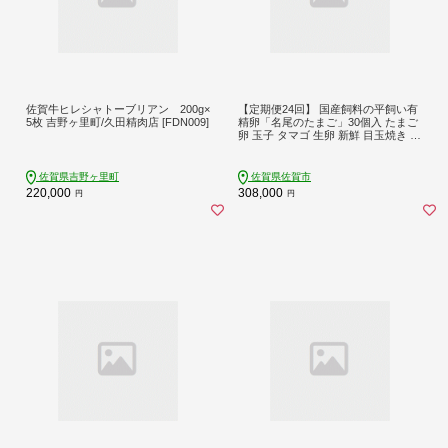
佐賀牛ヒレシャトーブリアン 200g×
【定期便24回】 国産飼料の平飼い有
5枚 吉野ヶ里町/久田精肉店 [FDN009]
精卵「名尾のたまご」30個入 たまご
卵 玉子 タマゴ 生卵 新鮮 目玉焼き ゆ
でたまご 卵焼き：C308-005
佐賀県吉野ヶ里町
佐賀県佐賀市
220,000
308,000
円
円