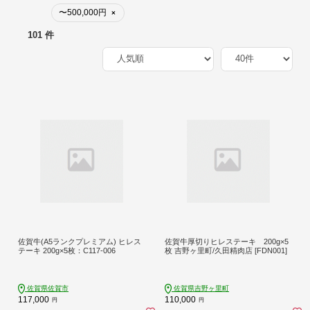
〜500,000円
×
101 件
佐賀牛(A5ランクプレミアム) ヒレス
佐賀牛厚切りヒレステーキ 200g×5
テーキ 200g×5枚：C117-006
枚 吉野ヶ里町/久田精肉店 [FDN001]
佐賀県佐賀市
佐賀県吉野ヶ里町
117,000
110,000
円
円