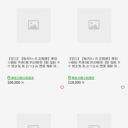
【甘口】【毎月8ヶ月 定期便】厚切
【甘口】【毎月9ヶ月 定期便】厚切
り銀鮭 半身1枚 約10枚切【鮭 塩鮭 サ
り銀鮭 半身1枚 約10枚切【鮭 塩鮭 サ
ケ 焼き魚 魚 おつまみ 惣菜 海鮮 珍味
ケ 焼き魚 魚 おつまみ 惣菜 海鮮 珍味
お取り寄せ 御中元 お中元 お歳暮 父
お取り寄せ 御中元 お中元 お歳暮 父
の日 母の日 贈り物 日本酒 焼酎 神奈
の日 母の日 贈り物 日本酒 焼酎 神奈
川県 小田原市 】
川県 小田原市 】
神奈川県小田原市
神奈川県小田原市
106,000
119,000
円
円