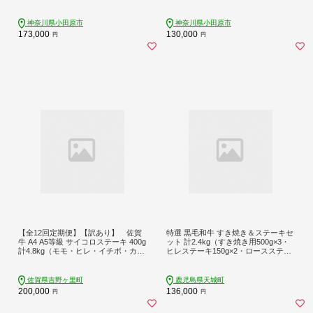
ト 福袋 キンメ きんめ お取り寄せ 御
ト 福袋 キンメ きんめ お取り寄せ 御
中元 お中元 お歳暮 父の日 母の日 贈
中元 お中元 お歳暮 父の日 母の日 贈
り物 日本酒 焼酎】【神奈川県小田原
り物 日本酒 焼酎】【神奈川県小田原
神奈川県小田原市
神奈川県小田原市
市】
市】
173,000
130,000
円
円
【全12回定期便】【訳あり】 佐賀
特選 黒毛和牛 すき焼き＆ステーキセ
牛 A4 A5等級 サイコロステーキ 400g
ット 計2.4kg（すき焼き用500g×3・
計4.8kg（モモ・ヒレ・イチボ・カル
ヒレステーキ150g×2・ロースステー
ビ） 吉野ヶ里町/NICK’S MEAT [FCY0
キ200g×3）国産 牛肉 Z-3
43]
佐賀県吉野ヶ里町
鹿児島県天城町
200,000
136,000
円
円