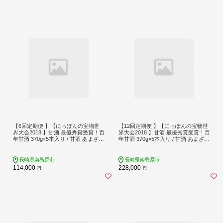
【6回定期便 】【にっぽんの宝物世
【12回定期便 】【にっぽんの宝物世
界大会2018 】甘酒 最優秀賞受賞！百
界大会2018 】甘酒 最優秀賞受賞！百
年甘酒 370g×5本入り / 甘酒 あまざけ
年甘酒 370g×5本入り / 甘酒 あまざけ
あま酒 甘酒 無添加 甘酒 米麹 無添加
あま酒 甘酒 無添加 甘酒 米麹 無添加
砂糖不使用 健康甘酒 発酵食品 菌活
砂糖不使用 健康甘酒 発酵食品 菌活
酵素 / 南島原市 / 酒蔵吉田屋 [SAI022]
酵素 / 南島原市 / 酒蔵吉田屋 [SAI023]
長崎県南島原市
長崎県南島原市
114,000
228,000
円
円