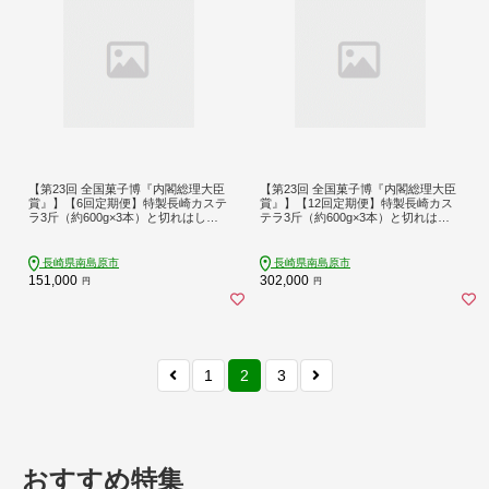
【第23回 全国菓子博『内閣総理大臣
【第23回 全国菓子博『内閣総理大臣
賞』】【6回定期便】特製長崎カステ
賞』】【12回定期便】特製長崎カス
ラ3斤（約600g×3本）と切れはし
テラ3斤（約600g×3本）と切れはし
（約350g）/ ざらめ付き かすてら カ
（約350g）/ ざらめ付き かすてら カ
ステラ 長崎かすてら 長崎カステラ
ステラ 長崎かすてら 長崎カステラ
お土産 お菓子 スイーツ ギフト 贈り
お土産 お菓子 スイーツ ギフト 贈り
長崎県南島原市
長崎県南島原市
物 贈答用 / 南島原市 / 本田屋かすて
物 贈答用 / 南島原市 / 本田屋かすて
151,000
302,000
円
円
ら本舗 [SAW008]
ら本舗 [SAW009]
1
2
3
おすすめ特集