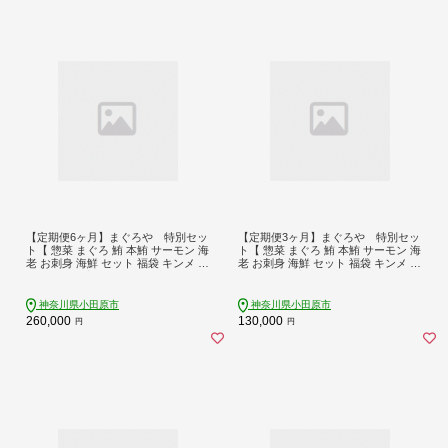
【定期便6ヶ月】まぐろや 特別セッ
【定期便3ヶ月】まぐろや 特別セッ
ト【 惣菜 まぐろ 鮪 本鮪 サーモン 海
ト【 惣菜 まぐろ 鮪 本鮪 サーモン 海
老 お刺身 海鮮 セット 福袋 キンメ き
老 お刺身 海鮮 セット 福袋 キンメ き
んめ お取り寄せ 御中元 お中元 お歳
んめ お取り寄せ 御中元 お中元 お歳
暮 父の日 母の日 贈り物 日本酒 焼
暮 父の日 母の日 贈り物 日本酒 焼
酎】【 神奈川県 小田原市 】
酎】【 神奈川県 小田原市 】
神奈川県小田原市
神奈川県小田原市
260,000
130,000
円
円