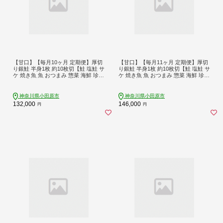
【甘口】【毎月10ヶ月 定期便】厚切
【甘口】【毎月11ヶ月 定期便】厚切
り銀鮭 半身1枚 約10枚切【鮭 塩鮭 サ
り銀鮭 半身1枚 約10枚切【鮭 塩鮭 サ
ケ 焼き魚 魚 おつまみ 惣菜 海鮮 珍味
ケ 焼き魚 魚 おつまみ 惣菜 海鮮 珍味
お取り寄せ 御中元 お中元 お歳暮 父
お取り寄せ 御中元 お中元 お歳暮 父
の日 母の日 贈り物 日本酒 焼酎 神奈
の日 母の日 贈り物 日本酒 焼酎 神奈
川県 小田原市 】
川県 小田原市 】
神奈川県小田原市
神奈川県小田原市
132,000
146,000
円
円