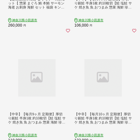
ット【 惣菜 まぐろ 鮪 本鮪 サーモン
り銀鮭 半身1枚 約10枚切【鮭 塩鮭 サ
海老 お刺身 海鮮 セット 福袋 キンメ
ケ 焼き魚 魚 おつまみ 惣菜 海鮮 珍味
きんめ お取り寄せ 御中元 お中元 お
お取り寄せ 御中元 お中元 お歳暮 父
歳暮 父の日 母の日 贈り物 日本酒 焼
の日 母の日 贈り物 日本酒 焼酎 神奈
酎】【 神奈川県 小田原市 】
川県 小田原市 】
神奈川県小田原市
神奈川県小田原市
260,000
106,000
円
円
【中辛】【毎月9ヶ月 定期便】厚切
【中辛】【毎月10ヶ月 定期便】厚切
り銀鮭 半身1枚 約10枚切【鮭 塩鮭 サ
り銀鮭 半身1枚 約10枚切【鮭 塩鮭 サ
ケ 焼き魚 魚 おつまみ 惣菜 海鮮 珍味
ケ 焼き魚 魚 おつまみ 惣菜 海鮮 珍味
お取り寄せ 御中元 お中元 お歳暮 父
お取り寄せ 御中元 お中元 お歳暮 父
の日 母の日 贈り物 日本酒 焼酎 神奈
の日 母の日 贈り物 日本酒 焼酎 神奈
川県 小田原市 】
川県 小田原市 】
神奈川県小田原市
神奈川県小田原市