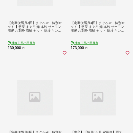
【定期便隔月3回】まぐろや 特別セ
【定期便隔月4回】まぐろや 特別セ
ット【 惣菜 まぐろ 鮪 本鮪 サーモン
ット【 惣菜 まぐろ 鮪 本鮪 サーモン
海老 お刺身 海鮮 セット 福袋 キンメ
海老 お刺身 海鮮 セット 福袋 キンメ
きんめ お取り寄せ 御中元 お中元 お
きんめ お取り寄せ 御中元 お中元 お
歳暮 父の日 母の日 贈り物 日本酒 焼
歳暮 父の日 母の日 贈り物 日本酒 焼
酎】【 神奈川県 小田原市 】
酎】【 神奈川県 小田原市 】
神奈川県小田原市
神奈川県小田原市
130,000
173,000
円
円
【定期便隔月6回】まぐろや 特別セ
【中辛】【毎月8ヶ月 定期便】厚切