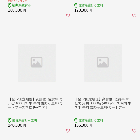
残りわずか
元 お歳暮 ギフト 贈り物 定期便】[10
3-t12-a007]【敦賀市ふるさと納税】
福井県敦賀市
佐賀県吉野ヶ里町
168,000
120,000
円
円
【全12回定期便】高評価! 佐賀牛 カ
【全12回定期便】高評価! 佐賀牛 す
ルビ 600g 肉 牛 牛肉 吉野ヶ里町/ミ
ね肉 角切り 800g (400g×2) スネ肉 牛
ートフーズ華松 [FAY104]
スネ 牛肉 吉野ヶ里町/ミートフーズ
華松 [FAY107]
佐賀県吉野ヶ里町
佐賀県吉野ヶ里町
240,000
156,000
円
円