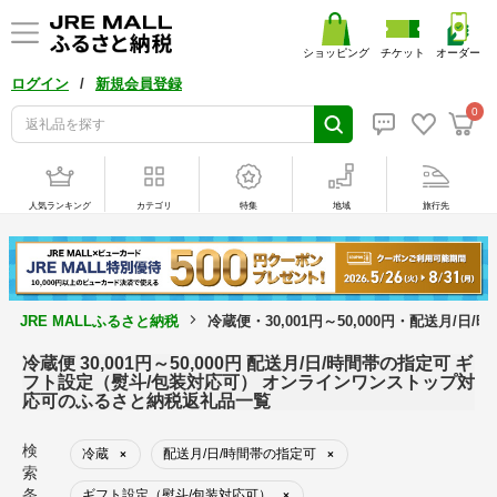
ショッピング
チケット
オーダー
/
ログイン
新規会員登録
0
人気ランキング
カテゴリ
特集
地域
旅行先
JRE MALLふるさと納税
冷蔵便・30,001円～50,000円・配送
冷蔵便 30,001円～50,000円 配送月/日/時間帯の指定可 ギ
フト設定（熨斗/包装対応可） オンラインワンストップ対
応可のふるさと納税返礼品一覧
検
冷蔵
配送月/日/時間帯の指定可
×
×
索
条
ギフト設定（熨斗/包装対応可）
×