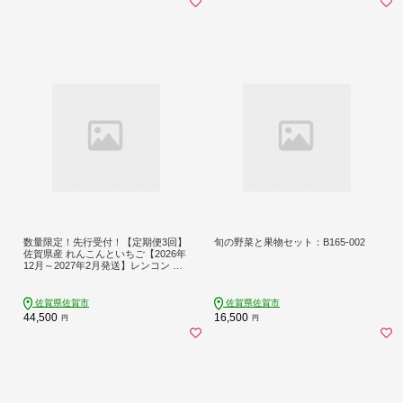
数量限定！先行受付！【定期便3回】
旬の野菜と果物セット：B165-002
佐賀県産 れんこんといちご【2026年
12月～2027年2月発送】レンコン れ
んこん 蓮根 さがほのか パールホワ
イト いちご イチゴ 苺：B445-006 定
期便①
佐賀県佐賀市
佐賀県佐賀市
44,500
16,500
円
円