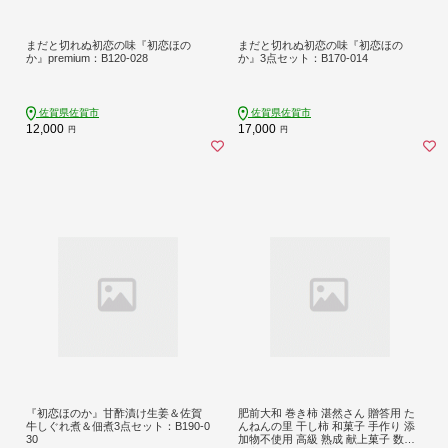
まだと切れぬ初恋の味『初恋ほの
まだと切れぬ初恋の味『初恋ほの
か』premium：B120-028
か』3点セット：B170-014
佐賀県佐賀市
佐賀県佐賀市
12,000
17,000
円
円
『初恋ほのか』甘酢漬け生姜＆佐賀
肥前大和 巻き柿 湛然さん 贈答用 た
牛しぐれ煮＆佃煮3点セット：B190-0
んねんの里 干し柿 和菓子 手作り 添
30
加物不使用 高級 熟成 献上菓子 数量