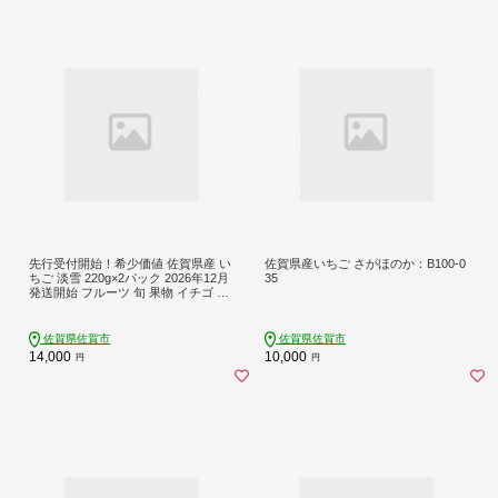
先行受付開始！希少価値 佐賀県産 い
佐賀県産いちご さがほのか：B100-0
ちご 淡雪 220g×2パック 2026年12月
35
発送開始 フルーツ 旬 果物 イチゴ 苺
ピンク苺 白いちご 九州 佐賀県 佐賀
市 清瀬農園 朝詰み：B140-009
佐賀県佐賀市
佐賀県佐賀市
14,000
10,000
円
円