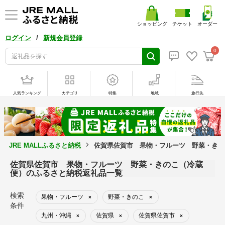
ショッピング
チケット
オーダー
/
ログイン
新規会員登録
0
人気ランキング
カテゴリ
特集
地域
旅行先
JRE MALLふるさと納税
佐賀県佐賀市 果物・フルーツ 野菜・きの
佐賀県佐賀市 果物・フルーツ 野菜・きのこ（冷蔵
便）のふるさと納税返礼品一覧
検索
果物・フルーツ
野菜・きのこ
×
×
条件
九州・沖縄
佐賀県
佐賀県佐賀市
×
×
×