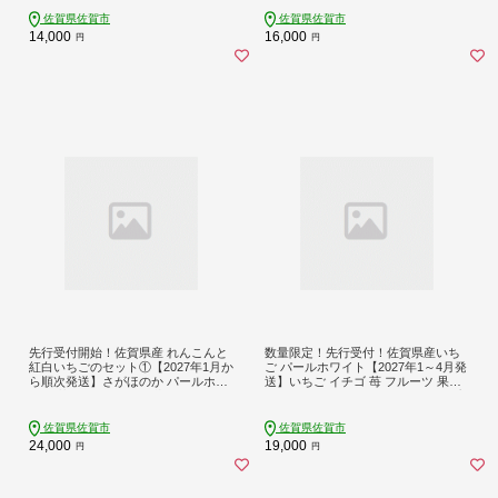
ーキ パフェ 贈り物 プレゼント ：B1
0-020
40-008
佐賀県佐賀市
佐賀県佐賀市
14,000
16,000
円
円
先行受付開始！佐賀県産 れんこんと
数量限定！先行受付！佐賀県産いち
紅白いちごのセット①【2027年1月か
ご パールホワイト【2027年1～4月発
ら順次発送】さがほのか パールホワ
送】いちご イチゴ 苺 フルーツ 果物
イト 苺 いちご イチゴ 蓮根 レンコン
くだもの スイーツ ケーキ パフェ プ
れんこん：B240-008
レゼント 贈答 贈り物：B190-025
佐賀県佐賀市
佐賀県佐賀市
24,000
19,000
円
円