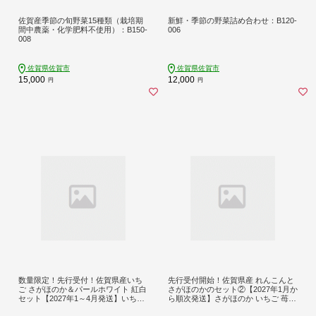
佐賀産季節の旬野菜15種類（栽培期
新鮮・季節の野菜詰め合わせ：B120-
間中農薬・化学肥料不使用）：B150-
006
008
佐賀県佐賀市
佐賀県佐賀市
15,000
12,000
円
円
数量限定！先行受付！佐賀県産いち
先行受付開始！佐賀県産 れんこんと
ご さがほのか＆パールホワイト 紅白
さがほのかのセット②【2027年1月か
セット【2027年1～4月発送】いちご
ら順次発送】さがほのか いちご 苺
イチゴ 苺 果物 フルーツ スイーツ ケ
イチゴ 蓮根 れんこん レンコン：B16