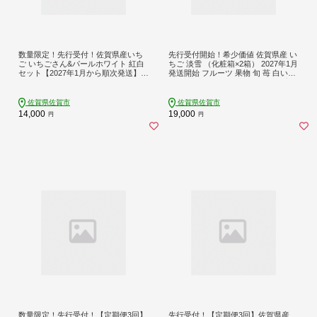
数量限定！先行受付！佐賀県産いち
先行受付開始！希少価値 佐賀県産 い
ご いちごさん&パールホワイト 紅白
ちご 淡雪 （化粧箱×2箱） 2027年1月
セット【2027年1月から順次発送】い
発送開始 フルーツ 果物 旬 苺 白いち
ちごさん パールホワイト イチゴ い
ご 350g×2P 贈答 化粧箱 ギフト プレ
ちご 苺：B140-083
ゼント 九州 佐賀県 佐賀市 清瀬農園
：B190-026
佐賀県佐賀市
佐賀県佐賀市
14,000
19,000
円
円
数量限定！先行受付！【定期便3回】
先行受付！【定期便3回】佐賀県産