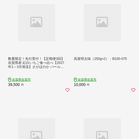
数量限定！先行受付！【定期便3回】
高菜明太味（250g×2）：B100-075
佐賀県産 紅白いちご食べ比べ【2027
年1～3月発送】さがほのか パールホ
ワイト 苺 イチゴ：B395-004
佐賀県佐賀市
佐賀県佐賀市
39,500
10,000
円
円